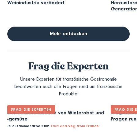
Weinindustrie verändert
Herausford
Generatio
Mehr entdecken
Frag die Experten
Unsere Experten für französische Gastronomie
beantworten euch alle Fragen rund um französische
Produkte!
FRAG DIE EXPERTEN
FRAG DIE 
Der diskrete Charme von Winterobst und
Frag den S
-gemüse
Fragen ru
In Zusammenarbeit mit
Fruit and Veg from France