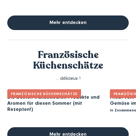
Mehr entdecken
Französische
Küchenschätze
... délicieux !
FRANZÖSISCHE KÜCHENSCHÄTZE
FRANZÖSI
Die besten französischen Produkte und
Frisch vom
Aromen für diesen Sommer (mit
Gemüse im 
Rezepten!)
In Zusammena
Mehr entdecken