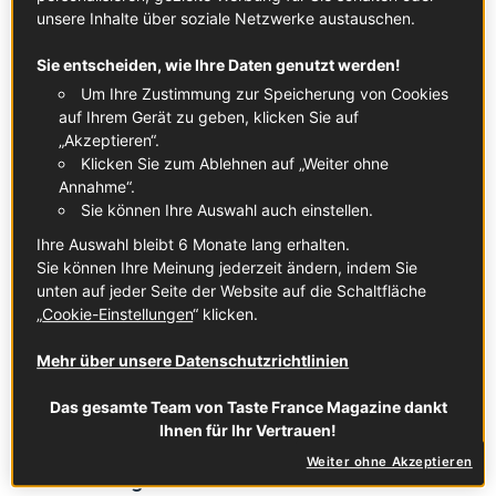
unsere Inhalte über soziale Netzwerke austauschen.
Sie entscheiden, wie Ihre Daten genutzt werden!
Elsass-Weinwochen 2026: Entdeckt eure neuen
Um Ihre Zustimmung zur Speicherung von Cookies
Lieblingsweine in und um Düsseldorf
auf Ihrem Gerät zu geben, klicken Sie auf
In Zusammenarbeit mit
Comité des Vins d'Alsace
„Akzeptieren“.
Klicken Sie zum Ablehnen auf „Weiter ohne
FRANKREICH IN DEINER NÄHE
Annahme“.
Sie können Ihre Auswahl auch einstellen.
Ihre Auswahl bleibt 6 Monate lang erhalten.
Sie können Ihre Meinung jederzeit ändern, indem Sie
unten auf jeder Seite der Website auf die Schaltfläche
„
Cookie-Einstellungen
“ klicken.
Mehr über unsere Datenschutzrichtlinien
Das gesamte Team von Taste France Magazine dankt
Ihnen für Ihr Vertrauen!
Weiter ohne Akzeptieren
Französisch genießen auf der Kö: Das erwartet