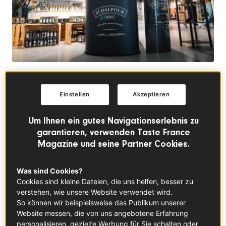
Französischer Genuss bei Zurheide Feine Kost:
Cocktails, Food Pairings und kulinarische
Überraschungen
Einstellen
Akzeptieren
Um Ihnen ein gutes Navigationserlebnis zu
FRANKREICH IN DEINER NÄHE
garantieren, verwenden Taste France
Magazine und seine Partner Cookies.
Was sind Cookies?
Cookies sind kleine Dateien, die uns helfen, besser zu
verstehen, wie unsere Website verwendet wird.
So können wir beispielsweise das Publikum unserer
Website messen, die von uns angebotene Erfahrung
personalisieren, gezielte Werbung für Sie schalten oder