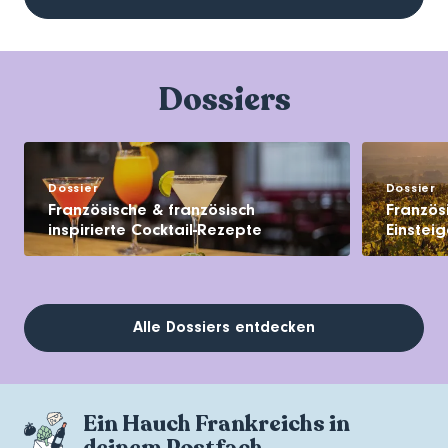
Dossiers
Dossier
Dossier
Französische & französisch
Französ
inspirierte Cocktail-Rezepte
Einsteig
Alle Dossiers entdecken
Ein Hauch Frankreichs in
deinem Postfach