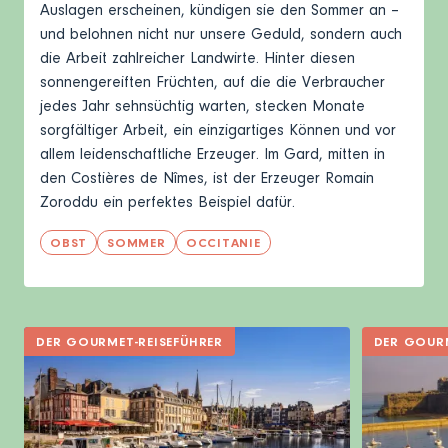
Auslagen erscheinen, kündigen sie den Sommer an –
und belohnen nicht nur unsere Geduld, sondern auch
die Arbeit zahlreicher Landwirte. Hinter diesen
sonnengereiften Früchten, auf die die Verbraucher
jedes Jahr sehnsüchtig warten, stecken Monate
sorgfältiger Arbeit, ein einzigartiges Können und vor
allem leidenschaftliche Erzeuger. Im
Gard
, mitten in
den Costières de Nîmes, ist der Erzeuger Romain
Zoroddu ein perfektes Beispiel dafür.
OBST
SOMMER
OCCITANIE
DER GOURMET-REISEFÜHRER
DER GOURM