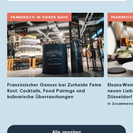
FRANKREICH IN DEINER NÄHE
FRANKREIC
Französischer Genuss bei Zurheide Feine
Elsass-Wei
Kost: Cocktails, Food Pairings und
neuen Lieb
kulinarische Überraschungen
Düsseldorf
In Zusammena
Alle ansehen