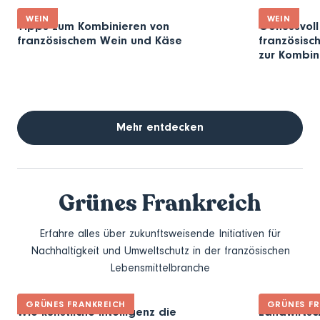
WEIN
WEIN
Tipps zum Kombinieren von
Genussvoll
französischem Wein und Käse
französisc
zur Kombin
Mehr entdecken
Grünes Frankreich
Erfahre alles über zukunftsweisende Initiativen für
Nachhaltigkeit und Umweltschutz in der französischen
Lebensmittelbranche
GRÜNES FRANKREICH
GRÜNES FR
Wie künstliche Intelligenz die
Landwirtsc