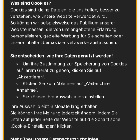
Was sind Cookies?
Geltung kommt, wenn man sie zusammen mit Spätlesen
Cookies sind kleine Dateien, die uns helfen, besser zu
oder Likörweinen serviert. Der in diesen Weinen
verstehen, wie unsere Website verwendet wird.
enthaltene Restzucker bildet einen herrlichen Kontrast zu
So können wir beispielsweise das Publikum unserer
Website messen, die von uns angebotene Erfahrung
den kräftigen Aromen des Käses und sorgt so für eine
personalisieren, gezielte Werbung für Sie schalten oder
besonders interessante Kombination aus Wein und Käse.
unsere Inhalte über soziale Netzwerke austauschen.
Sie entscheiden, wie Ihre Daten genutzt werden!
#4 Finger weg von Tanninen
Um Ihre Zustimmung zur Speicherung von Cookies
Rotwein
kann durchaus gut zu Käse passen, doch die
auf Ihrem Gerät zu geben, klicken Sie auf
Tannine spielen dabei eine wichtige Rolle. Bei Weinen mit
„Akzeptieren“.
starken Tanninen kann der Käse aufgrund einer
Klicken Sie zum Ablehnen auf „Weiter ohne
chemischen Reaktion im Mund metallisch schmecken. Unser
Annahme“.
Sie können Ihre Auswahl auch einstellen.
Tipp: Wähle einen leichtmundigen Rotwein mit wenig
Tannin, wie zum Beispiel Gamay oder Pinot Noir, und
Ihre Auswahl bleibt 6 Monate lang erhalten.
serviere diese Weine nur zu Hartkäse.
Sie können Ihre Meinung jederzeit ändern, indem Sie
unten auf jeder Seite der Website auf die Schaltfläche
„
Cookie-Einstellungen
“ klicken.
8 klassische französische Wein- und
Käse-Kombinationen
Mehr über unsere Datenschutzrichtlinien