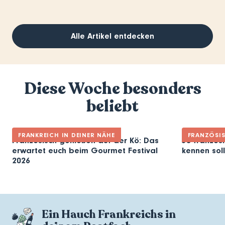
Alle Artikel entdecken
Diese Woche besonders
beliebt
FRANKREICH IN DEINER NÄHE
FRANZÖSI
Französisch genießen auf der Kö: Das
30 französi
erwartet euch beim Gourmet Festival
kennen soll
2026
Ein Hauch Frankreichs in