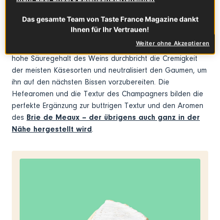
Das gesamte Team von Taste France Magazine dankt
Brie de Meaux
mit
Champagner g.U.
Ihnen für Ihr Vertrauen!
Weiter ohne Akzeptieren
Im Zweifelsfall passt zu Käse immer eine Flasche Sekt. Der
hohe Säuregehalt des Weins durchbricht die Cremigkeit
der meisten Käsesorten und neutralisiert den Gaumen, um
ihn auf den nächsten Bissen vorzubereiten. Die
Hefearomen und die Textur des Champagners bilden die
perfekte Ergänzung zur buttrigen Textur und den Aromen
des
Brie de Meaux – der übrigens auch ganz in der
Nähe hergestellt wird
.