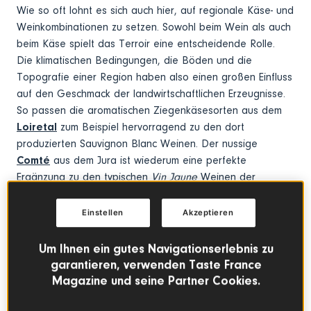
Wie so oft lohnt es sich auch hier, auf regionale Käse- und
Weinkombinationen zu setzen. Sowohl beim Wein als auch
beim Käse spielt das Terroir eine entscheidende Rolle.
Die klimatischen Bedingungen, die Böden und die
Topografie einer Region haben also einen großen Einfluss
auf den Geschmack der landwirtschaftlichen Erzeugnisse.
So passen die aromatischen Ziegenkäsesorten aus dem
Loiretal
zum Beispiel hervorragend zu den dort
produzierten Sauvignon Blanc Weinen. Der nussige
Comté
aus dem Jura ist wiederum eine perfekte
Ergänzung zu den typischen
Vin Jaune
Weinen der
Region.
Einstellen
Akzeptieren
#3 Gegensätze ziehen sich an
Um Ihnen ein gutes Navigationserlebnis zu
In manchen Fällen passt die Kombination von süßen
garantieren, verwenden Taste France
Weinen mit kräftigem Käse einfach perfekt. Ein gutes
Magazine und seine Partner Cookies.
Beispiel dafür sind vor allem stinkende
Blauschimmelkäsesorten, deren Geschmack erst richtig zur