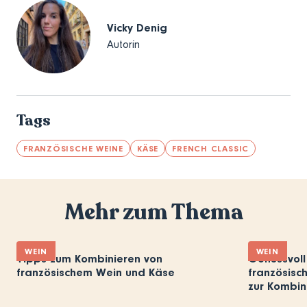
Vicky Denig
Autorin
Tags
FRANZÖSISCHE WEINE
KÄSE
FRENCH CLASSIC
Mehr zum Thema
WEIN
WEIN
Tipps zum Kombinieren von
Genussvoll
französischem Wein und Käse
französisc
zur Kombin