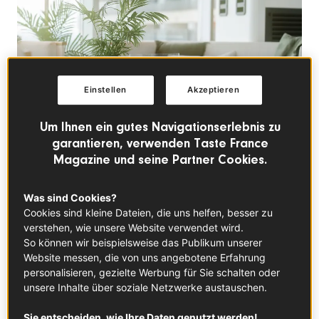
Einstellen
Akzeptieren
Um Ihnen ein gutes Navigationserlebnis zu
garantieren, verwenden Taste France
Magazine und seine Partner Cookies.
Was sind Cookies?
Cookies sind kleine Dateien, die uns helfen, besser zu
verstehen, wie unsere Website verwendet wird.
FRANZÖSISCHE GASTRONOMIE
So können wir beispielsweise das Publikum unserer
Website messen, die von uns angebotene Erfahrung
Kreativ mit Pinsel und
personalisieren, gezielte Werbung für Sie schalten oder
unsere Inhalte über soziale Netzwerke austauschen.
Kochlöffel:
Sie entscheiden, wie Ihre Daten genutzt werden!