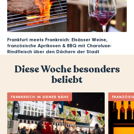
Frankfurt meets Frankreich: Elsässer Weine,
französische Aprikosen & BBQ mit Charoluxe-
Rindfleisch über den Dächern der Stadt
Diese Woche besonders
beliebt
FRANKREICH IN DEINER NÄHE
FRANZÖSI