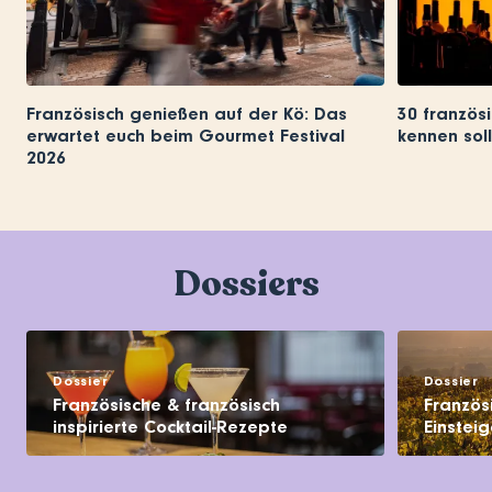
Französisch genießen auf der Kö: Das
30 französi
erwartet euch beim Gourmet Festival
kennen soll
2026
Dossiers
Dossier
Dossier
Französische & französisch
Französ
inspirierte Cocktail-Rezepte
Einsteig