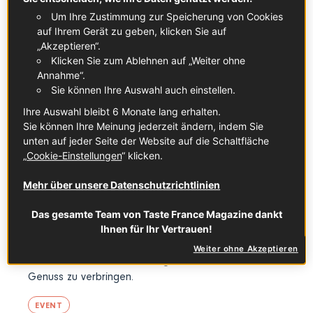
Creatorinnen und
Um Ihre Zustimmung zur Speicherung von Cookies
Creator erleben die
auf Ihrem Gerät zu geben, klicken Sie auf
sommerliche Vielfalt
„Akzeptieren“.
Klicken Sie zum Ablehnen auf „Weiter ohne
französischer Produkte
Annahme“.
Sie können Ihre Auswahl auch einstellen.
Sonnenstrahlen auf der Dachterrasse, ein
Ihre Auswahl bleibt 6 Monate lang erhalten.
eisgekühlter Lillet in der Hand, BBQ-Duft,
Sie können Ihre Meinung jederzeit ändern, indem Sie
unten auf jeder Seite der Website auf die Schaltfläche
inspirierende Gespräche und der Blick schweift über
„
Cookie-Einstellungen
“ klicken.
die Kölner Skyline – klingt nach einem perfekten
Sommertag, oder? Genau das war die Kulisse für das
Mehr über unsere Datenschutzrichtlinien
diesjährige Taste-France-Sommer-Event: In der
Sturmfreien Bude in der 29. Etage kamen 13 Food-
Das gesamte Team von Taste France Magazine dankt
und Lifestyle-Creator:innen zusammen, um
Ihnen für Ihr Vertrauen!
französische Produkte kennenzulernen, gemeinsam zu
Weiter ohne Akzeptieren
kochen und einen Nachmittag voller Kreativität und
Genuss zu verbringen.
EVENT