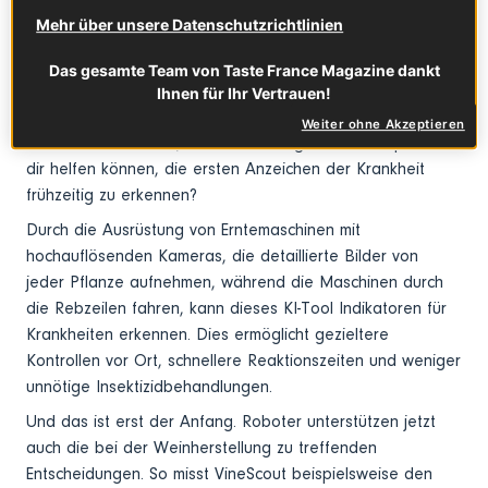
Nehmen wir zum Beispiel an, du bist Winzer in einer
Mehr über unsere Datenschutzrichtlinien
traditionellen französischen Weinregion wie Bordeaux. Du
hast Hunderte von Rebzeilen – und eine schleichende
Das gesamte Team von Taste France Magazine dankt
Angst vor der „Flavescence dorée“, einer sich schnell
Ihnen für Ihr Vertrauen!
ausbreitenden Rebkrankheit, die deine Ernte vernichten
Weiter ohne Akzeptieren
könnte. Wusstest du, dass Technologien wie Prospect FD
dir helfen können, die ersten Anzeichen der Krankheit
frühzeitig zu erkennen?
Durch die Ausrüstung von Erntemaschinen mit
hochauflösenden Kameras, die detaillierte Bilder von
jeder Pflanze aufnehmen, während die Maschinen durch
die Rebzeilen fahren, kann dieses KI-Tool Indikatoren für
Krankheiten erkennen. Dies ermöglicht gezieltere
Kontrollen vor Ort, schnellere Reaktionszeiten und weniger
unnötige Insektizidbehandlungen.
Und das ist erst der Anfang. Roboter unterstützen jetzt
auch die bei der Weinherstellung zu treffenden
Entscheidungen. So misst VineScout beispielsweise den