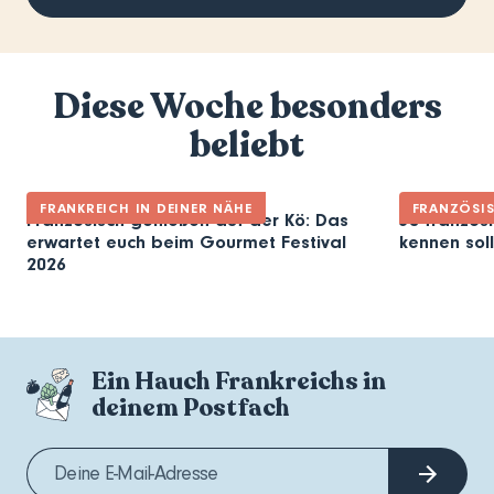
Diese Woche besonders
beliebt
FRANKREICH IN DEINER NÄHE
FRANZÖSI
Französisch genießen auf der Kö: Das
30 französi
erwartet euch beim Gourmet Festival
kennen soll
2026
Ein Hauch Frankreichs in
deinem Postfach