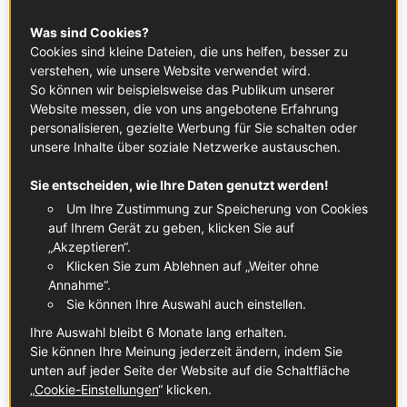
Was sind Cookies?
Cookies sind kleine Dateien, die uns helfen, besser zu
verstehen, wie unsere Website verwendet wird.
So können wir beispielsweise das Publikum unserer
Website messen, die von uns angebotene Erfahrung
personalisieren, gezielte Werbung für Sie schalten oder
unsere Inhalte über soziale Netzwerke austauschen.
Sie entscheiden, wie Ihre Daten genutzt werden!
© Olena Smyrnova
Um Ihre Zustimmung zur Speicherung von Cookies
auf Ihrem Gerät zu geben, klicken Sie auf
Smartere Reben, besserer Wein: KI
„Akzeptieren“.
im Weinberg
Klicken Sie zum Ablehnen auf „Weiter ohne
Annahme“.
Zunächst einmal könnte man sich fragen, was
Sie können Ihre Auswahl auch einstellen.
technologische Hilfsmittel wie KI im Weinberg zu suchen
Ihre Auswahl bleibt 6 Monate lang erhalten.
haben. Tatsächlich sind sie keineswegs nur eine Spielerei,
Sie können Ihre Meinung jederzeit ändern, indem Sie
sondern können echte, greifbare Ergebnisse bringen und
unten auf jeder Seite der Website auf die Schaltfläche
den Winzern helfen, noch besseren Wein herzustellen.
„
Cookie-Einstellungen
“ klicken.