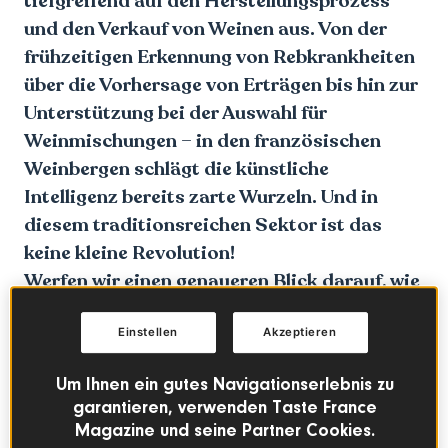
tiefgreifend auf den Herstellungsprozess
und den Verkauf von Weinen aus. Von der
frühzeitigen Erkennung von Rebkrankheiten
über die Vorhersage von Erträgen bis hin zur
Unterstützung bei der Auswahl für
Weinmischungen – in den französischen
Weinbergen schlägt die künstliche
Intelligenz bereits zarte Wurzeln. Und in
diesem traditionsreichen Sektor ist das
keine kleine Revolution!
Werfen wir einen genaueren Blick darauf, wie
KI den französischen Weinbauern echte,
greifbare Vorteile bringt.
Einstellen
Akzeptieren
Um Ihnen ein gutes Navigationserlebnis zu
garantieren, verwenden Taste France
Magazine und seine Partner Cookies.