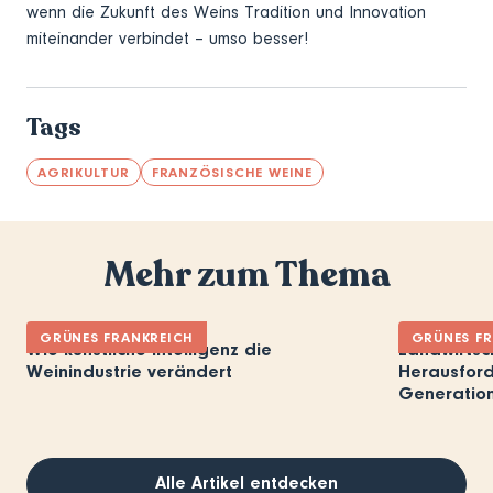
wenn die Zukunft des Weins Tradition und Innovation
miteinander verbindet – umso besser!
Tags
AGRIKULTUR
FRANZÖSISCHE WEINE
Mehr zum Thema
GRÜNES FRANKREICH
GRÜNES FR
Wie künstliche Intelligenz die
Landwirtsc
Weinindustrie verändert
Herausford
Generatio
Alle Artikel entdecken