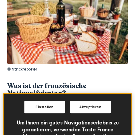
© franckreporter
Was ist der französische
Nationalfeiertag?
Die „fête nationale“, also der französische
Einstellen
Akzeptieren
Nationalfeiertag – auf Englisch bezeichnenderweise auch
„Bastille Day“ genannt – erinnert an den Sturm auf die
Um Ihnen ein gutes Navigationserlebnis zu
Bastille am 14. Juli 1789 und an die Vereinigung des
garantieren, verwenden Taste France
französischen Volkes im darauffolgenden Jahr.