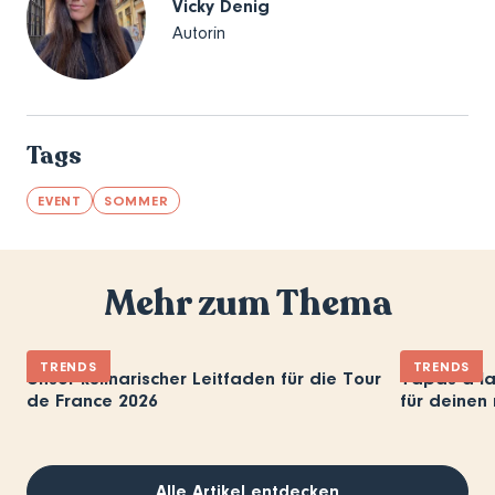
Vicky Denig
Autorin
Tags
EVENT
SOMMER
Mehr zum Thema
TRENDS
TRENDS
Unser kulinarischer Leitfaden für die Tour
Tapas à la
de France 2026
für deinen 
Alle Artikel entdecken