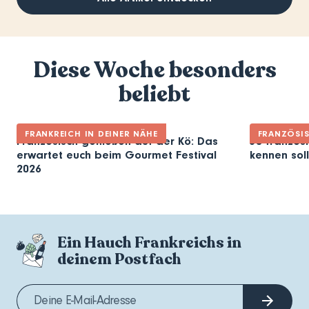
Diese Woche besonders
beliebt
FRANKREICH IN DEINER NÄHE
FRANZÖSI
Französisch genießen auf der Kö: Das
30 französi
erwartet euch beim Gourmet Festival
kennen soll
2026
Ein Hauch Frankreichs in
deinem Postfach