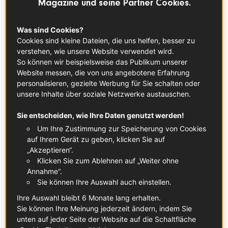
Magazine und seine Partner Cookies.
Was ist die Geschichte hinter dem
Was sind Cookies?
französischen Nationalfeiertag?
Cookies sind kleine Dateien, die uns helfen, besser zu
verstehen, wie unsere Website verwendet wird.
Ende des 18. Jahrhunderts war Frankreich stark zwischen
So können wir beispielsweise das Publikum unserer
reformistischen und konservativen Parteien gespalten und
Website messen, die von uns angebotene Erfahrung
steckte in einer schweren Wirtschaftskrise. Als der
personalisieren, gezielte Werbung für Sie schalten oder
Finanzminister unter Ludwig XVI., der auf der Seite der
unsere Inhalte über soziale Netzwerke austauschen.
Mitglieder des Dritten Standes stand, die gerade dabei
Sie entscheiden, wie Ihre Daten genutzt werden!
waren, eine Verfassung zu schreiben, entlassen wurde,
waren die Pariser im Aufruhr. Einige Gruppen begannen,
Um Ihre Zustimmung zur Speicherung von Cookies
auf Ihrem Gerät zu geben, klicken Sie auf
die Sache selbst in die Hand zu nehmen und brachen
„Akzeptieren“.
sogar ins Hôtel des Invalides ein, um Waffen zu stehlen,
Klicken Sie zum Ablehnen auf „Weiter ohne
die sie für einen Aufstand gegen die korrupte Führung
Annahme“.
brauchten.
Sie können Ihre Auswahl auch einstellen.
Am selben Tag stürmte auch eine Gruppe von Leuten die
Ihre Auswahl bleibt 6 Monate lang erhalten.
Bastille, die zu dieser Zeit als Gefängnis für Inhaftierte
Sie können Ihre Meinung jederzeit ändern, indem Sie
diente, die dort ohne Gerichtsverfahren und häufig
unten auf jeder Seite der Website auf die Schaltfläche