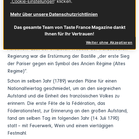
„
Cookie-Einstellungen
“ klicken.
grundlos eingesperrt waren. Die Bastille galt als Symbol
für die unterdrückerische Herrschaft von Ludwig XVI. und
Mehr über unsere Datenschutzrichtlinien
damit für soziale Ungerechtigkeit und Ungleichheit.
Zum damaligen Zeitpunkt befanden sich dort zwar nur
Das gesamte Team von Taste France Magazine dankt
sieben Gefangene, doch ihre Befreiung durch die
Ihnen für Ihr Vertrauen!
Menschen, die das Gefängnis stürmten, erregte weltweit
Weiter ohne Akzeptieren
Aufsehen. Laut der offiziellen Website der französischen
Regierung war die Erstürmung der Bastille „der erste Sieg
der Pariser gegen ein Symbol des Ancien Régime (Altes
Regime)“.
Schon im selben Jahr (1789) wurden Pläne für einen
Nationalfeiertag geschmiedet, um an den siegreichen
Aufstand und die Einheit des französischen Volkes zu
erinnern. Die erste Fête de la Fédération, das
Föderationsfest, zur Erinnerung an den großen Aufstand,
fand am selben Tag im folgenden Jahr (14. Juli 1790)
statt – mit Feuerwerk, Wein und einem viertägigen
Festmahl.