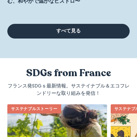
む、和やかで温かなビストロ〜
すべて見る
SDGs from France
フランス発SDGｓ最新情報。サステイナブル＆エコフレ
ンドリーな取り組みを発信！
サステナブルストーリー
サステナブ