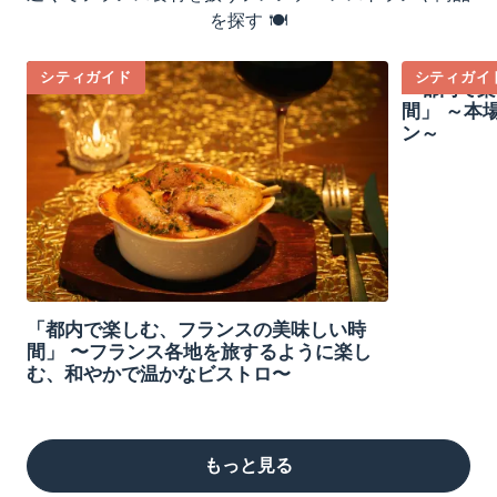
を探す 🍽️
シティガイド
シティガイ
「都内で楽
間」 ～本
ン～
「都内で楽しむ、フランスの美味しい時
間」 〜フランス各地を旅するように楽し
む、和やかで温かなビストロ〜
もっと見る