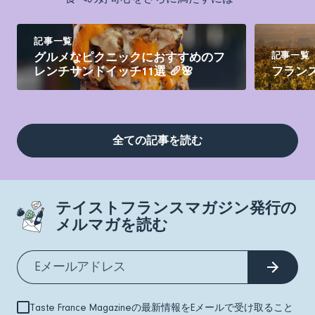
記事一覧
記事一覧
グルメなピクニックにおすすめのフ
レンチサンドイッチ11選 🥖🌸
フラン
全ての記事を読む
テイストフランスマガジン発行の
メルマガを読む
Taste France Magazineの最新情報をEメールで受け取ること