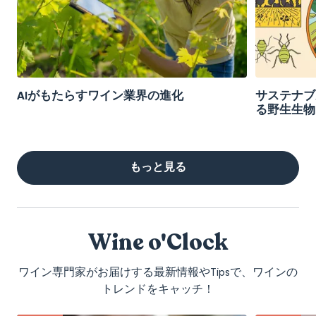
AIがもたらすワイン業界の進化
サステナブ
る野生生物
もっと見る
Wine o'Clock
ワイン専門家がお届けする最新情報やTipsで、ワインの
トレンドをキャッチ！