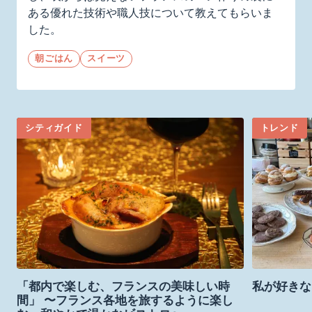
ある優れた技術や職人技について教えてもらいま
した。
朝ごはん
スイーツ
シティガイド
トレンド
「都内で楽しむ、フランスの美味しい時
私が好きな
間」 〜フランス各地を旅するように楽し