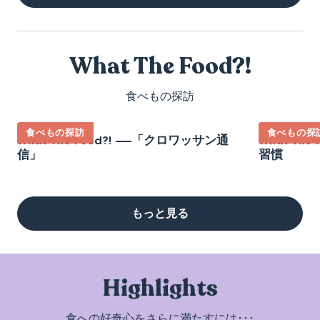
What The Food?!
食べもの探訪
食べもの探訪
食べもの探
What The Food?! ――「クロワッサン通
What Th
信」
習慣
もっと見る
Highlights
食への好奇心をさらに満たすには･･･