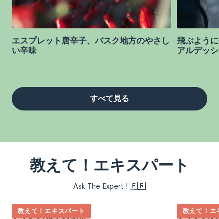
エスプレット唐辛子、バスク地方のやさし
飛ぶように
い辛味
アルデッシ
すべて見る
教えて！エキスパート
Ask The Expert ! 🇫🇷
教えて！エキスパート
教えて！エ
フランス菓子の秘密
フランスの