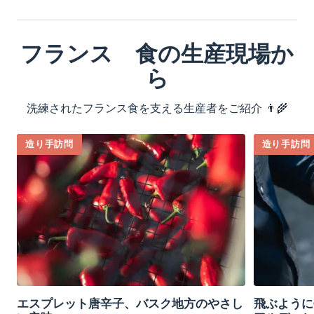
フランス 食の生産現場か
ら
洗練されたフランス食を支える生産者をご紹介 👨‍🌾
造り手訪問
造り手訪問
エスプレット唐辛子、バスク地方のやさし
飛ぶように