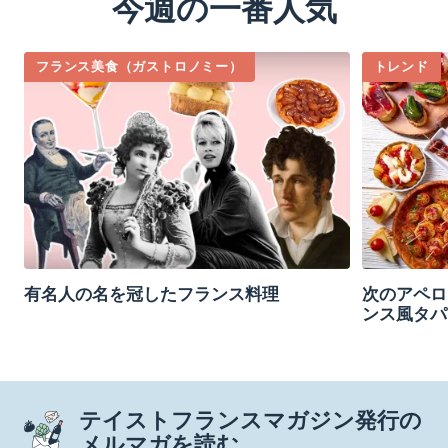
今週の一番人気
フランス美食（ガストロノミー）
トレンド
有名人の名を冠したフランス料理
次のアペロ
ンス風タパ
テイストフランスマガジン発行の
メルマガを読む