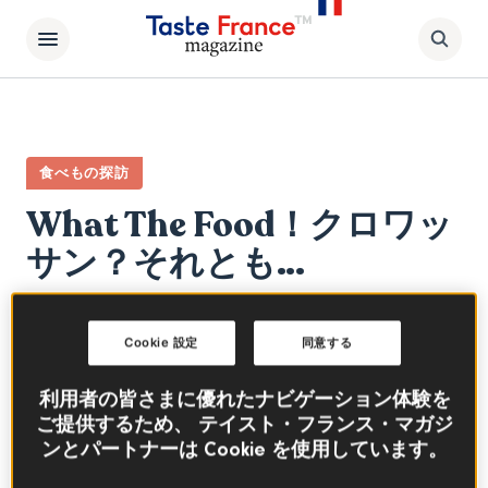
食べもの探訪
What The Food！クロワッ
サン？それとも…
朝ごはん
ブランチ
Cookie 設定
同意する
フランスの代表的なパンと言えば、クロワッサ
ン。その呼び名をめぐって実は長年フランス国
利用者の皆さまに優れたナビゲーション体験を
内で起きていた論争って一体…⁉
ご提供するため、 テイスト・フランス・マガジ
ンとパートナーは Cookie を使用しています。