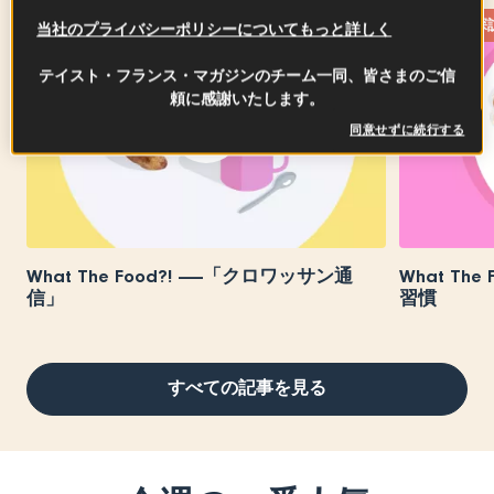
食べもの探訪
食べもの探
当社のプライバシーポリシーについてもっと詳しく
テイスト・フランス・マガジンのチーム一同、皆さまのご信
頼に感謝いたします。
同意せずに続行する
What The Food?! ――「クロワッサン通
What Th
信」
習慣
すべての記事を見る