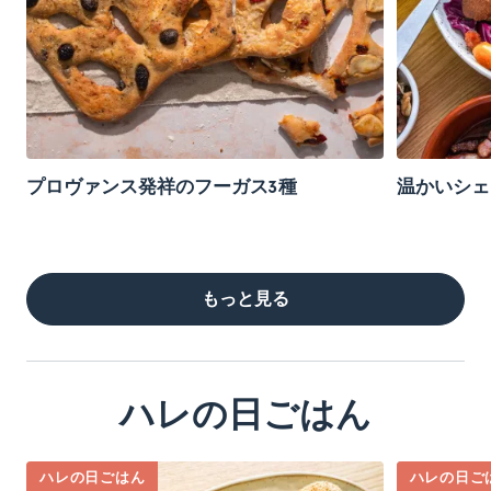
プロヴァンス発祥のフーガス3種
温かいシェ
もっと見る
ハレの日ごはん
ハレの日ごはん
ハレの日ご