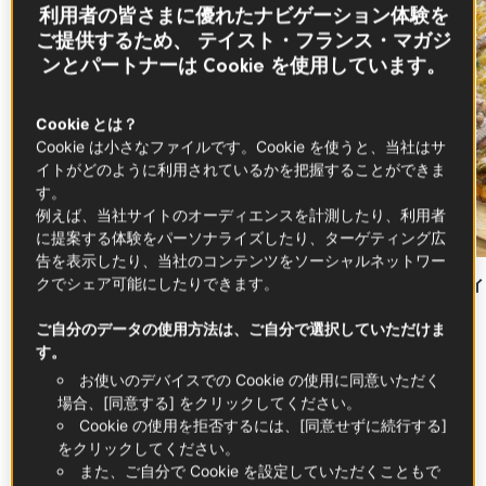
利用者の皆さまに優れたナビゲーション体験を
ご提供するため、 テイスト・フランス・マガジ
ンとパートナーは Cookie を使用しています。
Cookie とは？
Cookie は小さなファイルです。Cookie を使うと、当社はサ
イトがどのように利用されているかを把握することができま
す。
例えば、当社サイトのオーディエンスを計測したり、利用者
に提案する体験をパーソナライズしたり、ターゲティング広
告を表示したり、当社のコンテンツをソーシャルネットワー
クでシェア可能にしたりできます。
温かいシェーヴルチーズのサラダ
ピサラディ
ト）
ご自分のデータの使用方法は、ご自分で選択していただけま
す。
お使いのデバイスでの Cookie の使用に同意いただく
もっと見る
場合、[同意する] をクリックしてください。
Cookie の使用を拒否するには、[同意せずに続行する]
をクリックしてください。
また、ご自分で Cookie を設定していただくこともで