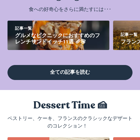
食への好奇心をさらに満たすには･･･
記事一覧
記事一覧
グルメなピクニックにおすすめのフ
レンチサンドイッチ11選 🥖🌸
フラン
全ての記事を読む
Dessert Time 🍰
ペストリー、ケーキ、フランスのクラシックなデザート
のコレクション！