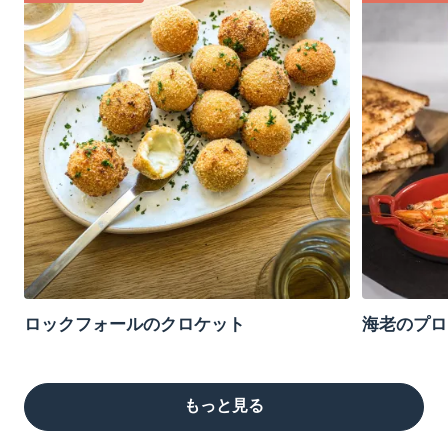
ロックフォールのクロケット
海老のプロ
もっと見る