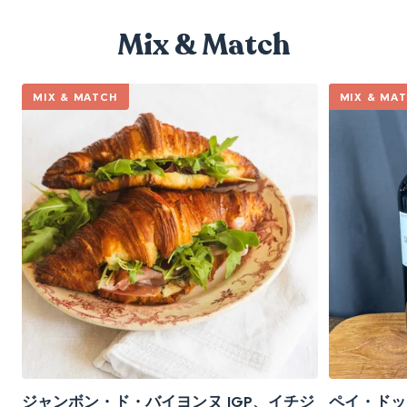
Mix & Match
MIX & MATCH
MIX & MA
ジャンボン・ド・バイヨンヌ IGP、イチジ
ペイ・ドッ