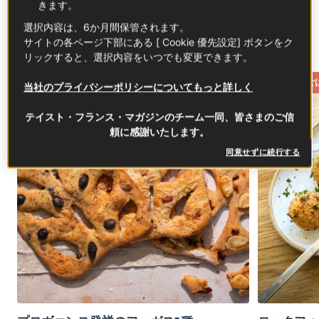
きます。
アペリティフ🥂
選択内容は、6か月間保管されます。
サイトの各ページ下部にある [ Cookie 優先設定] ボタンをク
本場仕込みのアペロタイム、体験してみませんか？
リックすると、選択内容をいつでも変更できます。
おうちごはん
ハレの日ご
当社のプライバシーポリシーについてもっと詳しく
テイスト・フランス・マガジンのチーム一同、皆さまのご信
頼に感謝いたします。
同意せずに続行する