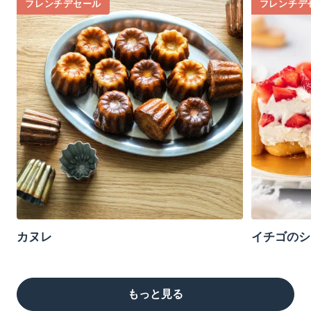
フレンチデセール
フレンチデ
カヌレ
イチゴのシ
もっと見る