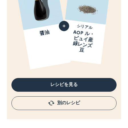
シリアル
醤油
AOP ル
・
ュ
イ
産
レ
ン
ズ
ピ
緑
豆
レシピを見る
別のレシピ