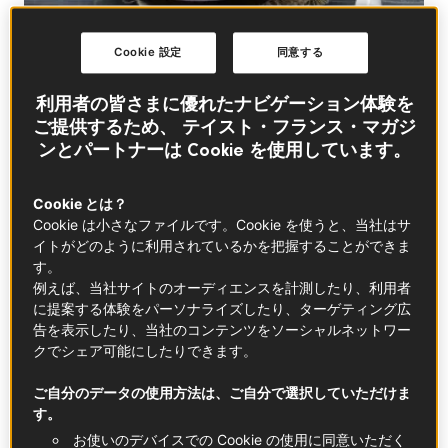
Cookie 設定
同意する
© ©Viel-Pierre Louis
利用者の皆さまに優れたナビゲーション体験を
この記事の中に
ご提供するため、 テイスト・フランス・マガジ
ンとパートナーは Cookie を使用しています。
Cookie とは？
Cookie は小さなファイルです。Cookie を使うと、当社はサ
イトがどのように利用されているかを把握することができま
す。
IGP モンベリアール産ソーセージ
例えば、当社サイトのオーディエンスを計測したり、利用者
詳しく知る
に提案する体験をパーソナライズしたり、ターゲティング広
告を表示したり、当社のコンテンツをソーシャルネットワー
クでシェア可能にしたりできます。
ご自分のデータの使用方法は、ご自分で選択していただけま
す。
お使いのデバイスでの Cookie の使用に同意いただく
IGP ランド産 ラベル・ルージュ 平飼い鶏