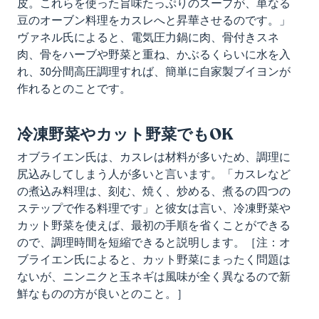
皮。これらを使った旨味たっぷりのスープが、単なる
豆のオーブン料理をカスレへと昇華させるのです。」
ヴァネル氏によると、電気圧力鍋に肉、骨付きスネ
肉、骨をハーブや野菜と重ね、かぶるくらいに水を入
れ、30分間高圧調理すれば、簡単に自家製ブイヨンが
作れるとのことです。
冷凍野菜やカット野菜でもOK
オブライエン氏は、カスレは材料が多いため、調理に
尻込みしてしまう人が多いと言います。「カスレなど
の煮込み料理は、刻む、焼く、炒める、煮るの四つの
ステップで作る料理です」と彼女は言い、冷凍野菜や
カット野菜を使えば、最初の手順を省くことができる
ので、調理時間を短縮できると説明します。［注：オ
ブライエン氏によると、カット野菜にまったく問題は
ないが、ニンニクと玉ネギは風味が全く異なるので新
鮮なものの方が良いとのこと。］