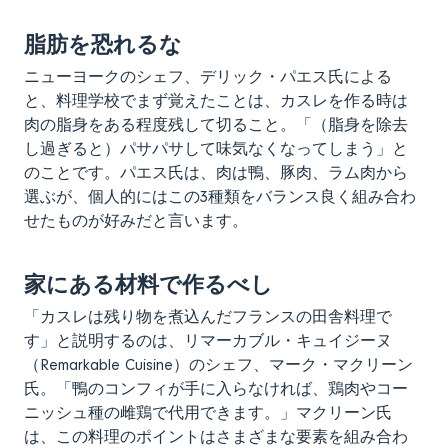
脂肪を恐れるな
ニューヨークのシェフ、デリック・パエス氏による
と、料理学校でまず覚えたことは、カスレを作る時は
肉の脂身をある程度残して切ること。「（脂身を除去
し過ぎると）パサパサして味気なくなってしまう」と
のことです。パエス氏は、肉は鴨、豚肉、ラム肉から
選ぶが、個人的にはこの3種類をバランス良く組み合わ
せたものが好みだと言います。
家にある材料で作るべし
「カスレは残り物を煮込んだフランスの田舎料理で
す」と説明するのは、リマーカブル・キュイジーヌ
（Remarkable Cuisine）のシェフ、マーク・マクリーン
氏。「鴨のコンフィが手に入らなければ、鶏肉やコー
ニッシュ種の雌鶏で代用できます。」マクリーン氏
は、この料理のポイントはさまざまな要素を組み合わ