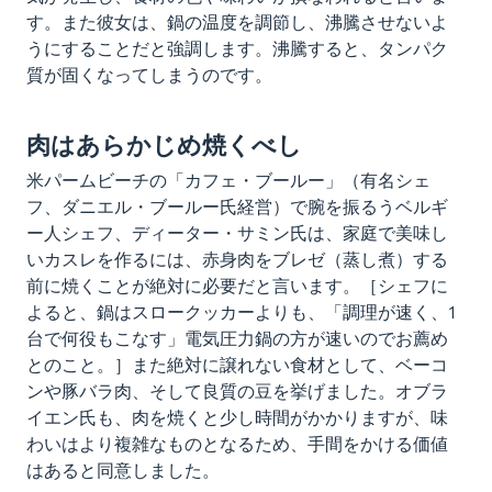
す。また彼女は、鍋の温度を調節し、沸騰させないよ
うにすることだと強調します。沸騰すると、タンパク
質が固くなってしまうのです。
肉はあらかじめ焼くべし
米パームビーチの「カフェ・ブールー」（有名シェ
フ、ダニエル・ブールー氏経営）で腕を振るうベルギ
ー人シェフ、ディーター・サミン氏は、家庭で美味し
いカスレを作るには、赤身肉をブレゼ（蒸し煮）する
前に焼くことが絶対に必要だと言います。［シェフに
よると、鍋はスロークッカーよりも、「調理が速く、1
台で何役もこなす」電気圧力鍋の方が速いのでお薦め
とのこと。］また絶対に譲れない食材として、ベーコ
ンや豚バラ肉、そして良質の豆を挙げました。オブラ
イエン氏も、肉を焼くと少し時間がかかりますが、味
わいはより複雑なものとなるため、手間をかける価値
はあると同意しました。