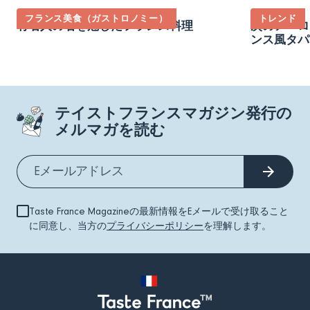
フランス美食（ガストロノミー）
トレンド
有名人の名を冠したフランス料理
次のアペロ
ンス風タパ
テイストフランスマガジン発行の
メルマガを読む
Taste France Magazineの最新情報をEメールで受け取ること
に同意し、当方の
プライバシーポリシー
を理解します。