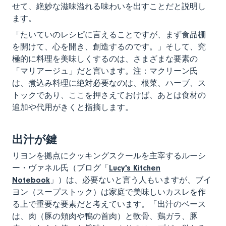
せて、絶妙な滋味溢れる味わいを出すことだと説明し
ます。
「たいていのレシピに言えることですが、まず食品棚
を開けて、心を開き、創造するのです。」そして、究
極的に料理を美味しくするのは、さまざまな要素の
「マリアージュ」だと言います。注：マクリーン氏
は、煮込み料理に絶対必要なのは、根菜、ハーブ、ス
トックであり、ここを押さえておけば、あとは食材の
追加や代用がきくと指摘します。
出汁が鍵
リヨンを拠点にクッキングスクールを主宰するルーシ
ー・ヴァネル氏（ブログ「
Lucy's Kitchen
Notebook
」）は、必要ないと言う人もいますが、ブイ
ヨン（スープストック）は家庭で美味しいカスレを作
る上で重要な要素だと考えています。「出汁のベース
は、肉（豚の頬肉や鴨の首肉）と軟骨、鶏ガラ、豚