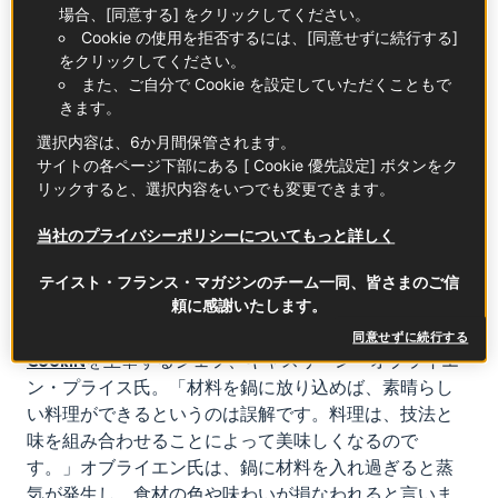
場合、[同意する] をクリックしてください。
詳しく知る
Cookie の使用を拒否するには、[同意せずに続行する]
をクリックしてください。
また、ご自分で Cookie を設定していただくこともで
きます。
選択内容は、6か月間保管されます。
サイトの各ページ下部にある [ Cookie 優先設定] ボタンをク
IGPドローム産白ニンニク
AOP ロスコフ産 玉ねぎ
リックすると、選択内容をいつでも変更できます。
詳しく知る
詳しく知る
当社のプライバシーポリシーについてもっと詳しく
食材は別々に調理するべし
テイスト・フランス・マガジンのチーム一同、皆さまのご信
頼に感謝いたします。
「一番重要なことは、食材を別々に調理して、風味を
引き出すこと」と話すのは、YouTubeチャンネル
Let's
同意せずに続行する
CookIN
を主宰するシェフ、キャスリーン・オブライエ
ン・プライス氏。「材料を鍋に放り込めば、素晴らし
い料理ができるというのは誤解です。料理は、技法と
味を組み合わせることによって美味しくなるので
す。」オブライエン氏は、鍋に材料を入れ過ぎると蒸
気が発生し、食材の色や味わいが損なわれると言いま