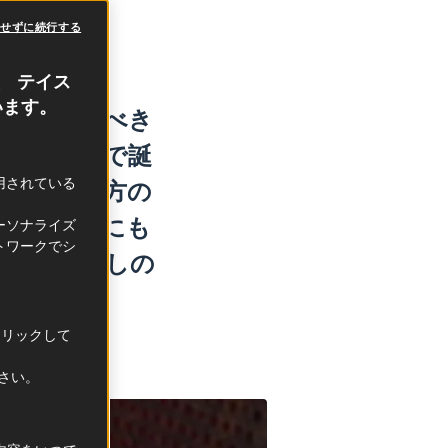
意せずに続行する
、 テイス
います。
注目されるべき
にフランスで誕
利用されている
ムは、同地方の
、デザートにも
ーソナライズ
トワークでシ
なおもてなしの
クリックして
ださい。