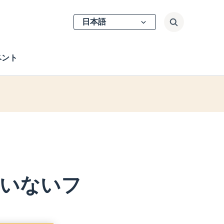
Select
検索
your
language
ベント
いないフ