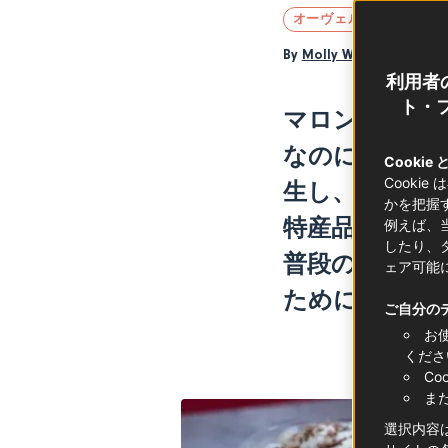
オーヴェルニュ＝ローヌ
By
Molly Wilkinson
利用者
ト・フ
マロンクリー
なのに目立たな
Cookie
Cooki
生し、アルデ
かを把握
特産品。栗の
例えば、
したり、
普段のおやつ
ェア可能
ために、フラ
ご自分の
お
くださ
C
ま
選択内容