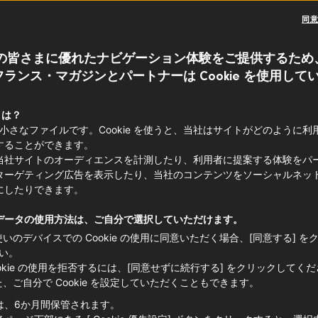
＝アルプ
スイーツ
デザート
同
の皆さまに優れたナビゲーション体験をご提供するため
ランス・マガジンとパートナーは Cookie を使用して
ム（
クレーム・ド・マロン
）は、もっと
い、魅惑的な食材の一つです。1885年
 とは？
e は小さなファイルです。Cookie を使うと、当社はサイトがどのように
ッシュ産の栗から作られるマロンクリー
することができます。
甘みとナッツを思わせるほのかな風味が
当社サイトのオーディエンスを計測したり、利用者に提案する体験をパ
ターゲティング広告を表示したり、当社のコンテンツをソーシャルネッ
にもぴったり。のんびり過ごす午後や急
にしたりできます。
ンス人が常備している食材です。
データの使用方法は、ご自分で選択していただけます。
使いのデバイスでの Cookie の使用に同意いただく場合、[同意する] を
い。
ookie の使用を拒否するには、[同意せずに続行する] をクリックしてく
た、ご自分で Cookie を設定していただくこともできます。
は、6か月間保管されます。