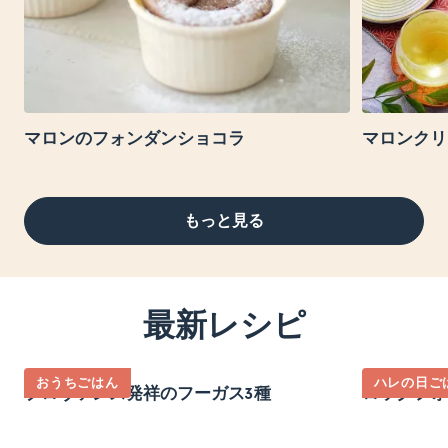
マロンのフォンダンショコラ
マロンクリ
もっと見る
最新レシピ
おうちごはん
ハレの日ご
プロヴァンス発祥のフーガス3種
ロックフォ