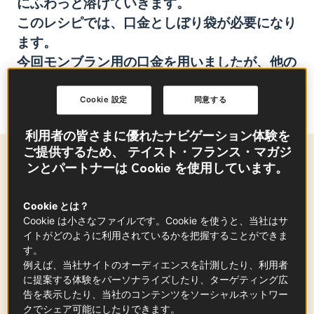
に
ふわっと溶けていき
ます。
このレシピ
で
は、
口金としぼり袋
が必要になり
ます。
今回モンブラン用の口金を用いましたが、
他の
タイプで色んな形のモンブランを作っても面白
いですよ
。
Cookie 設定
同意する
利用者の皆さまに優れたナビゲーション体験を
ご提供するため、 テイスト・フランス・マガジ
材料
-
+
for
ンとパートナーは Cookie を使用しています。
Cookie とは？
サブレ生地：
Cookie は小さなファイルです。Cookie を使うと、当社はサ
イトがどのように利用されているかを把握することができま
す。
卵黄
例えば、当社サイトのオーディエンスを計測したり、利用者
2
個
に提案する体験をパーソナライズしたり、ターゲティング広
告を表示したり、当社のコンテンツをソーシャルネットワー
クでシェア可能にしたりできます。