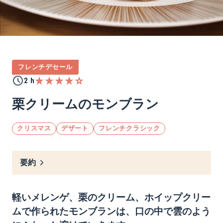
フレンチデセール
2 h
栗クリームのモンブラン
クリスマス
デザート
フレンチクラシック
要約
軽いメレンゲ
、
栗のクリーム
、
ホイップクリー
ム
で
作られ
たモンブランは、
口の中で雲のよう