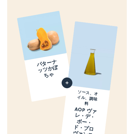
バ
タ
ー
ナ
ッ
ツ
か
ち
ぼ
ゃ
ソース、オ
イル、調味
料
AOP ヴ
ァ
・
デ
・
ー
・
・
プ
ロ
ァ
ン
ス
リ
ー
ブ
イ
ル
レ
ボ
ド