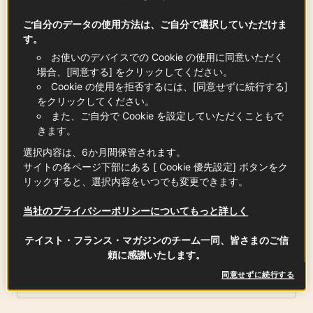
砂糖
ご自分のデータの使用方法は、ご自分で選択していただけま
120
g
す。
お使いのデバイスでの Cookie の使用に同意いただく
場合、[同意する] をクリックしてください。
Cookie の使用を拒否するには、[同意せずに続行する]
AOP ポワトゥ＝シャラント産バター
をクリックしてください。
また、ご自分で Cookie を設定していただくこともで
120
g
この記事の中に
きます。
選択内容は、6か月間保管されます。
サイトの各ページ下部にある [ Cookie 優先設定] ボタンをク
リックすると、選択内容をいつでも変更できます。
小麦粉
190
g
当社のプライバシーポリシーについてもっと詳しく
テイスト・フランス・マガジンのチーム一同、皆さまのご信
頼に感謝いたします。
塩
同意せずに続行する
1
つまみ