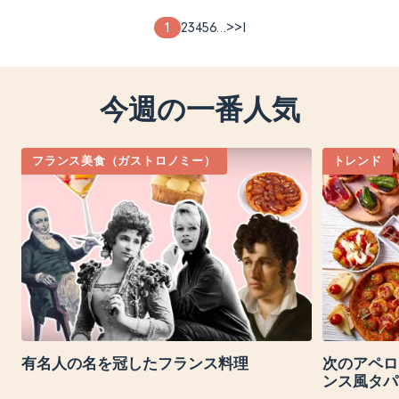
ペ
Page
1
Page
2
Page
3
Page
4
Page
5
Page
6
…
次
>
最
>I
ー
theme
theme
theme
theme
theme
theme
ペ
終
ジ
ー
ペ
送
ジ
ー
今週の一番人気
り
ジ
フランス美食（ガストロノミー）
トレンド
有名人の名を冠したフランス料理
次のアペロ
ンス風タパ