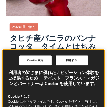
ハレの日ごはん
タヒチ産バニラのパンナ
コッタ タイムとはちみ
つ添え
Cookie 設定
同意する
甘い夢のようなシルクのくちどけのデザートです
利用者の皆さまに優れたナビゲーション体験を
バレンタイン
デザート
ロマンチック
ご提供するため、 テイスト・フランス・マガジ
ンとパートナーは Cookie を使用しています。
フレンチデセール
Cookie とは？
Cookie は小さなファイルです。Cookie を使うと、当社はサ
イトがどのように利用されているかを把握することができま