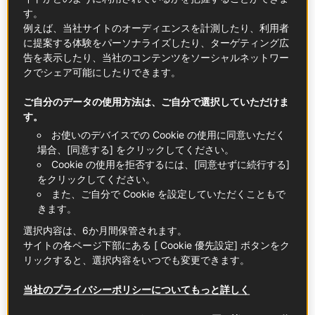
す。
例えば、当社サイトのオーディエンスを計測したり、利用者
に提案する体験をパーソナライズしたり、ターゲティング広
告を表示したり、当社のコンテンツをソーシャルネットワー
クでシェア可能にしたりできます。
ご自分のデータの使用方法は、ご自分で選択していただけま
す。
お使いのデバイスでの Cookie の使用に同意いただく
場合、[同意する] をクリックしてください。
Cookie の使用を拒否するには、[同意せずに続行する]
をクリックしてください。
また、ご自分で Cookie を設定していただくこともで
きます。
選択内容は、6か月間保管されます。
サイトの各ページ下部にある [ Cookie 優先設定] ボタンをク
フランス・ママンのマドレーヌ
リックすると、選択内容をいつでも変更できます。
当社のプライバシーポリシーについてもっと詳しく
ストリート・フード