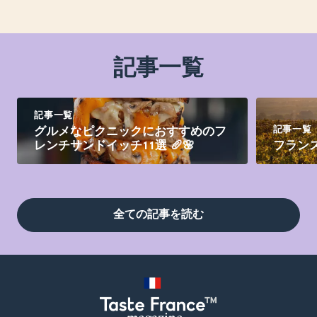
記事一覧
記事一覧
記事一覧
グルメなピクニックにおすすめのフ
レンチサンドイッチ11選 🥖🌸
フラン
全ての記事を読む