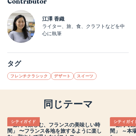
Contributor
江澤 香織
ライター、旅、食、クラフトなどを中
心に執筆
タグ
フレンチクラシック
デザート
スイーツ
同じテーマ
シティガイド
シティガイ
「都内で楽しむ、フランスの美味しい時
「都内で楽
間」 〜フランス各地を旅するように楽し
間」 ～本