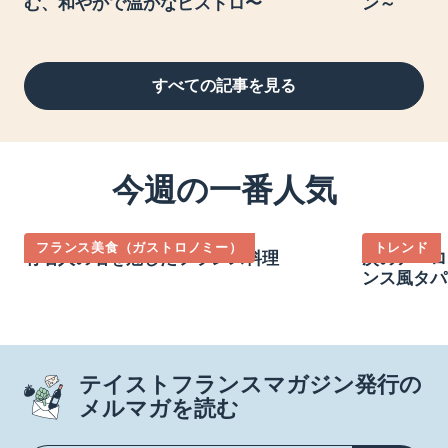
む、和やかで温かなビストロ〜
ン～
すべての記事を見る
今週の一番人気
フランス美食（ガストロノミー）
トレンド
有名人の名を冠したフランス料理
次のアペロ
ンス風タパ
テイストフランスマガジン発行の
メルマガを読む