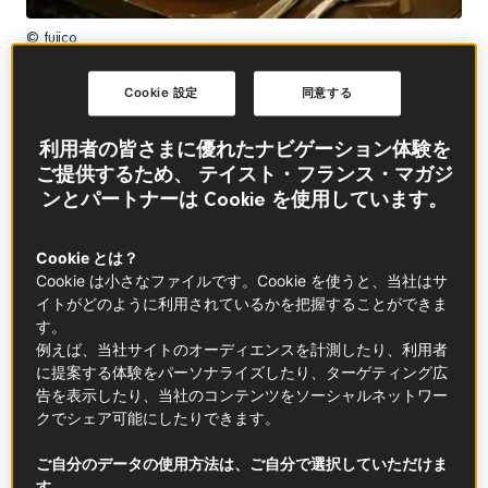
© fujico
気取らないフランスのカフェ文化を伝
Cookie 設定
同意する
える
利用者の皆さまに優れたナビゲーション体験を
1995年3月、東京・原宿にオープンしたカフェ「オーバ
ご提供するため、 テイスト・フランス・マガジ
カナル」は、当時の日本人に強烈なインパクトを与え
ンとパートナーは Cookie を使用しています。
ました。まるで外国映画のようなクラシカルな雰囲気
で、フランスの日常そのものを彷彿させるカフェ文化
Cookie とは？
がそこにはありました。黒いベストに白いタブリエの
Cookie は小さなファイルです。Cookie を使うと、当社はサ
ギャルソンが注文を取りにきて、テーブルで会計する
イトがどのように利用されているかを把握することができま
ことも、まだ日本にはなかった新しいシステムでし
す。
た。流行の最先端を行くクリエイターやファッション
例えば、当社サイトのオーディエンスを計測したり、利用者
関係者など感度の高い人々がそこに集まり、当時は珍
に提案する体験をパーソナライズしたり、ターゲティング広
しかったテラス席に座って、カフェオレを片手におし
告を表示したり、当社のコンテンツをソーシャルネットワー
クでシェア可能にしたりできます。
ゃれ談義を繰り広げていたのです。この店へ行くとき
はちょっぴり気取って背伸びして、パリジャン、パリ
ご自分のデータの使用方法は、ご自分で選択していただけま
ジェンヌのような気分で楽しみたい、憧れの存在でも
す。