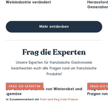
Weinindustrie verändert
Herausford
Generatio
Mehr entdecken
Frag die Experten
Unsere Experten für französische Gastronomie
beantworten euch alle Fragen rund um französische
Produkte!
FRAG DIE EXPERTEN
FRAG DIE 
Der diskrete Charme von Winterobst und
Frag den S
-gemüse
Fragen ru
In Zusammenarbeit mit
Fruit and Veg from France