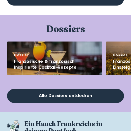
Dossiers
Dossier
Dossier
Französische & französisch
Französ
inspirierte Cocktail-Rezepte
Einsteig
Alle Dossiers entdecken
Ein Hauch Frankreichs in
deinem Postfach