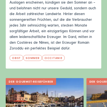
Auslagen erscheinen, kündigen sie den Sommer an –
und belohnen nicht nur unsere Geduld, sondern auch
die Arbeit zahlreicher Landwirte. Hinter diesen
sonnengereiften Früchten, auf die die Verbraucher
jedes Jahr sehnsüchtig warten, stecken Monate
sorgfältiger Arbeit, ein einzigartiges Können und vor
allem leidenschaftliche Erzeuger. Im
Gard
, mitten in
den Costières de Nîmes, ist der Erzeuger Romain
Zoroddu ein perfektes Beispiel dafür.
OBST
SOMMER
OCCITANIE
DER GOURMET-REISEFÜHRER
DER GOURM