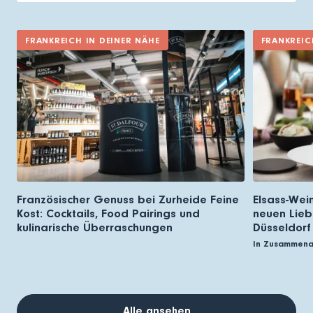
FRANKREICH IN DEINER NÄHE
FRANKREIC
Französischer Genuss bei Zurheide Feine
Elsass-Wei
Kost: Cocktails, Food Pairings und
neuen Lieb
kulinarische Überraschungen
Düsseldorf
In Zusammena
Alle ansehen