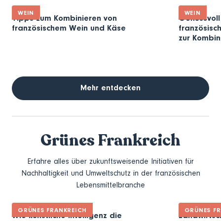
WEIN
WEIN
Tipps zum Kombinieren von
Genussvoll
französischem Wein und Käse
französisc
zur Kombin
Mehr entdecken
Grünes Frankreich
Erfahre alles über zukunftsweisende Initiativen für
Nachhaltigkeit und Umweltschutz in der französischen
Lebensmittelbranche
GRÜNES FRANKREICH
GRÜNES FR
Wie künstliche Intelligenz die
Landwirtsc