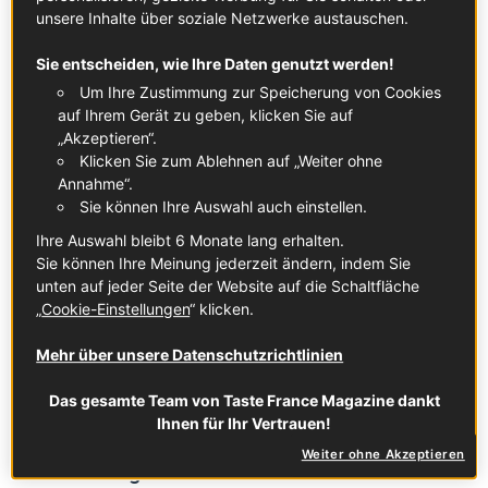
unsere Inhalte über soziale Netzwerke austauschen.
Sie entscheiden, wie Ihre Daten genutzt werden!
Elsass-Weinwochen 2026: Entdeckt eure neuen
Um Ihre Zustimmung zur Speicherung von Cookies
Lieblingsweine in und um Düsseldorf
auf Ihrem Gerät zu geben, klicken Sie auf
In Zusammenarbeit mit
Comité des Vins d'Alsace
„Akzeptieren“.
Klicken Sie zum Ablehnen auf „Weiter ohne
FRANKREICH IN DEINER NÄHE
Annahme“.
Sie können Ihre Auswahl auch einstellen.
Ihre Auswahl bleibt 6 Monate lang erhalten.
Sie können Ihre Meinung jederzeit ändern, indem Sie
unten auf jeder Seite der Website auf die Schaltfläche
„
Cookie-Einstellungen
“ klicken.
Mehr über unsere Datenschutzrichtlinien
Das gesamte Team von Taste France Magazine dankt
Ihnen für Ihr Vertrauen!
Weiter ohne Akzeptieren
Französisch genießen auf der Kö: Das erwartet