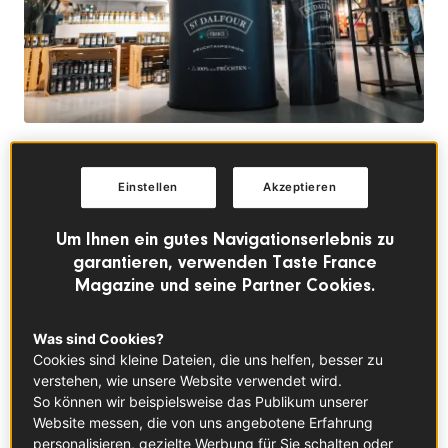
Französischer Genuss bei Zurheide Feine Kost:
Cocktails, Food Pairings und kulinarische
Überraschungen
Einstellen
Akzeptieren
Um Ihnen ein gutes Navigationserlebnis zu
FRANKREICH IN DEINER NÄHE
garantieren, verwenden Taste France
Magazine und seine Partner Cookies.
Was sind Cookies?
Cookies sind kleine Dateien, die uns helfen, besser zu
verstehen, wie unsere Website verwendet wird.
So können wir beispielsweise das Publikum unserer
Website messen, die von uns angebotene Erfahrung
personalisieren, gezielte Werbung für Sie schalten oder