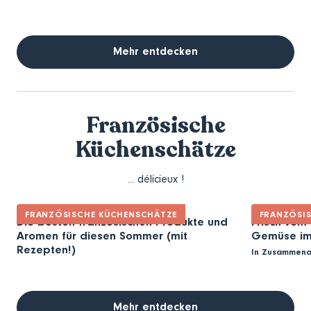
Mehr entdecken
Französische
Küchenschätze
... délicieux !
FRANZÖSISCHE KÜCHENSCHÄTZE
FRANZÖSI
Die besten französischen Produkte und
Frisch vom
Aromen für diesen Sommer (mit
Gemüse im 
Rezepten!)
In Zusammena
Mehr entdecken