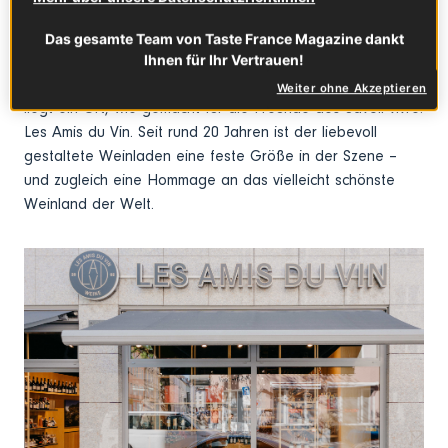
Les Amis du Vin
Das gesamte Team von Taste France Magazine dankt
Mitten im Glockenbachviertel, wo München seine
Ihnen für Ihr Vertrauen!
kreativste, lebendigste und genussfreudigste Seite zeigt,
Weiter ohne Akzeptieren
liegt ein Ort, wie gemacht für die Freunde des Savoir-vivre:
Les Amis du Vin. Seit rund 20 Jahren ist der liebevoll
gestaltete Weinladen eine feste Größe in der Szene –
und zugleich eine Hommage an das vielleicht schönste
Weinland der Welt.