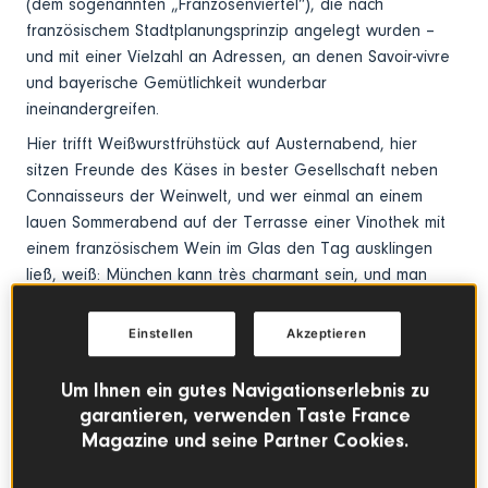
(dem sogenannten „Franzosenviertel“), die nach
französischem Stadtplanungsprinzip angelegt wurden –
und mit einer Vielzahl an Adressen, an denen Savoir-vivre
und bayerische Gemütlichkeit wunderbar
ineinandergreifen.
Hier trifft Weißwurstfrühstück auf Austernabend, hier
sitzen Freunde des Käses in bester Gesellschaft neben
Connaisseurs der Weinwelt, und wer einmal an einem
lauen Sommerabend auf der Terrasse einer Vinothek mit
einem französischem Wein im Glas den Tag ausklingen
ließ, weiß: München kann très charmant sein, und man
findet sich unter Gleichgesinnten, die das Leben
genießen.
Einstellen
Akzeptieren
Gerade für eine jüngere, genussaffine und neugierige
Generation bietet die Stadt eine Vielzahl an
Um Ihnen ein gutes Navigationserlebnis zu
authentischen Orten, an denen französischer Wein mit
garantieren, verwenden Taste France
Magazine und seine Partner Cookies.
Leichtigkeit serviert wird – ganz ohne Schwellenangst,
aber mit umso mehr Seele. Die Auswahl reicht von kleinen