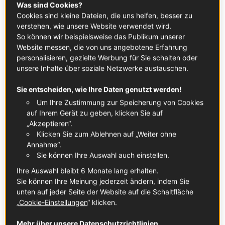
Weinhandlungen mit Fokus auf biodynamische Winzer bis
Was sind Cookies?
hin zu Bars, in denen „Pet Nat“ genauso
Cookies sind kleine Dateien, die uns helfen, besser zu
selbstverständlich ausgeschenkt wird wie ein klassischer
verstehen, wie unsere Website verwendet wird.
So können wir beispielsweise das Publikum unserer
Chablis.
Website messen, die von uns angebotene Erfahrung
Als Sommelière, die über viele Jahre in verschiedenen
personalisieren, gezielte Werbung für Sie schalten oder
Ländern gearbeitet, verkostet und gelebt hat, komme ich
unsere Inhalte über soziale Netzwerke austauschen.
immer wieder zu dem Punkt – München ist eine echte
Sie entscheiden, wie Ihre Daten genutzt werden!
Perle. Die Verbindung zu unseren französischen Nachbarn
spürt man hier an vielen Ecken – sei es im Glas, auf dem
Um Ihre Zustimmung zur Speicherung von Cookies
auf Ihrem Gerät zu geben, klicken Sie auf
Teller oder in der Atmosphäre. Wer einmal über den
„Akzeptieren“.
berühmten Tellerrand hinausblickt, erkennt schnell: Wir
Klicken Sie zum Ablehnen auf „Weiter ohne
können uns glücklich schätzen, welch breite, hochwertige
Annahme“.
und kontinuierlich wachsende Auswahl an französischen
Sie können Ihre Auswahl auch einstellen.
Weinen wir in unserer schönen Stadt haben. Und das
Ihre Auswahl bleibt 6 Monate lang erhalten.
Beste daran? Die Entwicklung ist längst nicht
Sie können Ihre Meinung jederzeit ändern, indem Sie
abgeschlossen – sie wird sogar noch vielfältiger und
unten auf jeder Seite der Website auf die Schaltfläche
aktiver. Oder um es anders zu sagen: Hier kann man sehr
„
Cookie-Einstellungen
“ klicken.
gut wie der viel zitierte „Gott in Frankreich“ leben.
Mehr über unsere Datenschutzrichtlinien