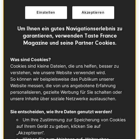
Einstellen
Akzeptieren
Um Ihnen ein gutes Navigationserlebnis zu
garantieren, verwenden Taste France
Magazine und seine Partner Cookies.
Was sind Cookies?
Cookies sind kleine Dateien, die uns helfen, besser zu
verstehen, wie unsere Website verwendet wird.
© © Getty Image- Urbazon
So können wir beispielsweise das Publikum unserer
Website messen, die von uns angebotene Erfahrung
Was ist Pastis?
personalisieren, gezielte Werbung für Sie schalten oder
unsere Inhalte über soziale Netzwerke austauschen.
Pastis ist eine Spirituose mit typischem Anisgeschmack, die
gern als Aperitif serviert und vor allem in Südfrankreich
Sie entscheiden, wie Ihre Daten genutzt werden!
hergestellt wird. Der Alkoholgehalt liegt in der Regel bei
Um Ihre Zustimmung zur Speicherung von Cookies
etwa 40–45 % vol. und der Zuckergehalt bei weniger als
auf Ihrem Gerät zu geben, klicken Sie auf
100 g pro Liter. Der Name
Pastis
leitet sich vom
„Akzeptieren“.
okzitanischen Wort für „Mischung“ ab.