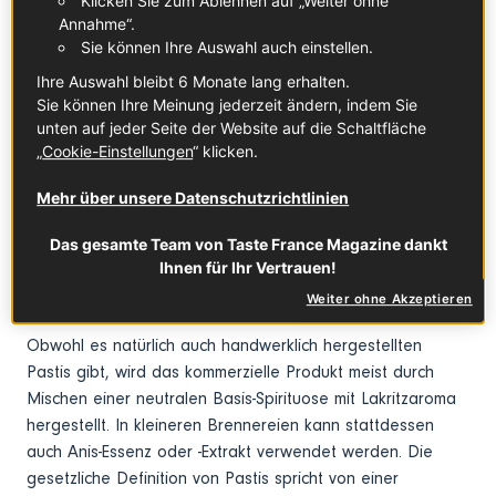
Klicken Sie zum Ablehnen auf „Weiter ohne
Annahme“.
Sie können Ihre Auswahl auch einstellen.
Wo wird Pastis hergestellt?
Ihre Auswahl bleibt 6 Monate lang erhalten.
Sie können Ihre Meinung jederzeit ändern, indem Sie
Pastis wurde erstmals 1932 von Paul Ricard kommerziell
unten auf jeder Seite der Website auf die Schaltfläche
verkauft – genau 17 Jahre, nachdem Absinth verboten
„
Cookie-Einstellungen
“ klicken.
worden war. Obwohl die Spirituose heute in
verschiedenen Regionen destilliert wird, wird sie am
Mehr über unsere Datenschutzrichtlinien
häufigsten in Marseille, im Var und in anderen Gebieten
Südfrankreichs wie der Provence genossen.
Das gesamte Team von Taste France Magazine dankt
Ihnen für Ihr Vertrauen!
Weiter ohne Akzeptieren
Wie wird Pastis hergestellt?
Obwohl es natürlich auch handwerklich hergestellten
Pastis gibt, wird das kommerzielle Produkt meist durch
Mischen einer neutralen Basis-Spirituose mit Lakritzaroma
hergestellt. In kleineren Brennereien kann stattdessen
auch Anis-Essenz oder -Extrakt verwendet werden. Die
gesetzliche Definition von Pastis spricht von einer