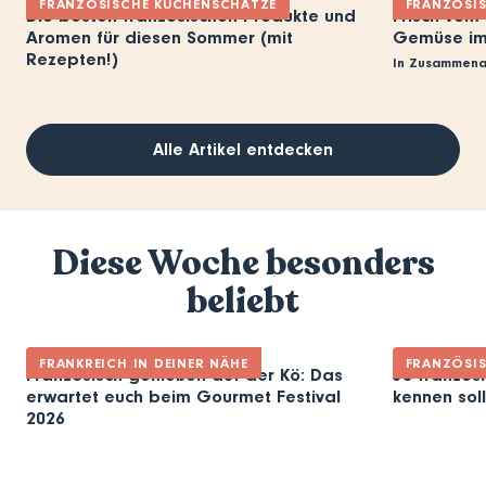
FRANZÖSISCHE KÜCHENSCHÄTZE
FRANZÖSI
Die besten französischen Produkte und
Frisch vom
Aromen für diesen Sommer (mit
Gemüse im 
Rezepten!)
In Zusammena
Alle Artikel entdecken
Diese Woche besonders
beliebt
FRANKREICH IN DEINER NÄHE
FRANZÖSI
Französisch genießen auf der Kö: Das
30 französi
erwartet euch beim Gourmet Festival
kennen soll
2026