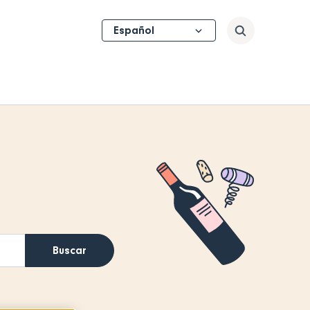
Select
Buscar
your
language
Buscar