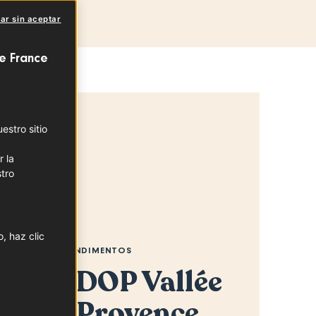
ar sin aceptar
e France
stro sitio
r la
tro
, haz clic
S, ACEITES Y CONDIMENTOS
 oliva DOP Vallée
ux-de-Provence