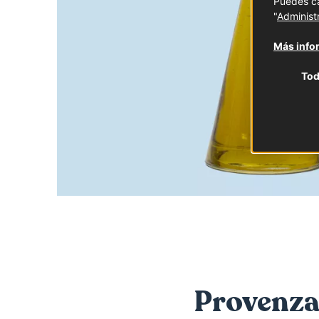
Puedes ca
"
Administ
Más infor
Tod
Provenza-