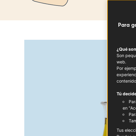
Para g
¿Qué son
Son peque
web.
Por ejemp
experienc
contenido
Tú decide
Par
en "Ac
Par
Tam
Tus elecc