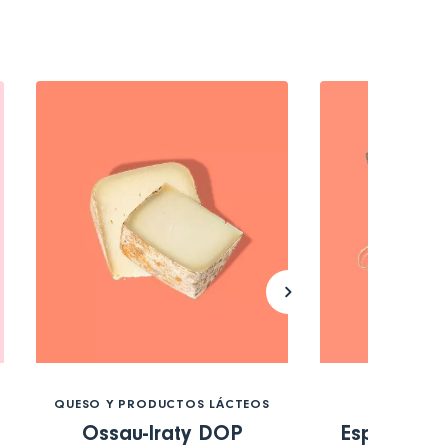
QUESO Y PRODUCTOS LÁCTEOS
FRUTAS Y 
Ossau-Iraty DOP
Espárragos