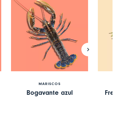
MARISCOS
FRUTAS Y 
Bogavante azul
Fresas de