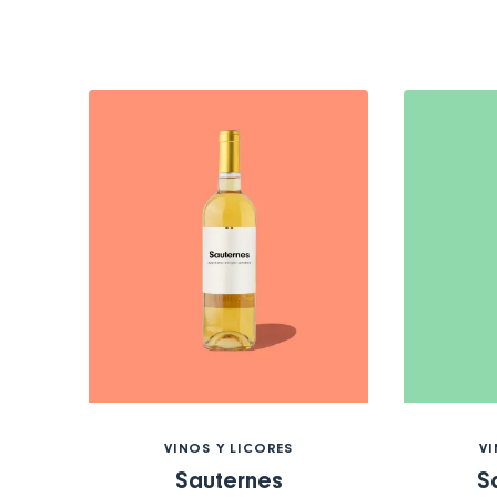
VINOS Y LICORES
VI
Sauternes
S