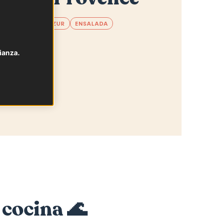
ALPES-CÔTE D’AZUR
ENSALADA
ianza.
 cocina 🌊