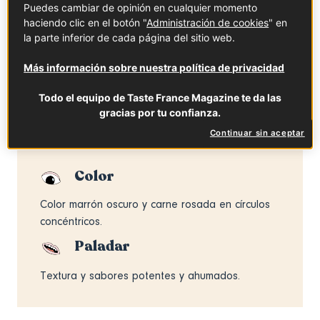
continuación, la andouille fresca se ahúma sobre madera
Puedes cambiar de opinión en cualquier momento
de haya durante dos días y se seca de dos a
haciendo clic en el botón "
Administración de cookies
" en
la parte inferior de cada página del sitio web.
tres semanas al estilo tradicional o incluso nuevo meses
para la versión muy seca.
Más información sobre nuestra política de privacidad
¡El resto es cuestión de gustos!
Todo el equipo de Taste France Magazine te da las
Características
gracias por tu confianza.
Continuar sin aceptar
Color
Color marrón oscuro y carne rosada en círculos
concéntricos.
Paladar
Textura y sabores potentes y ahumados.