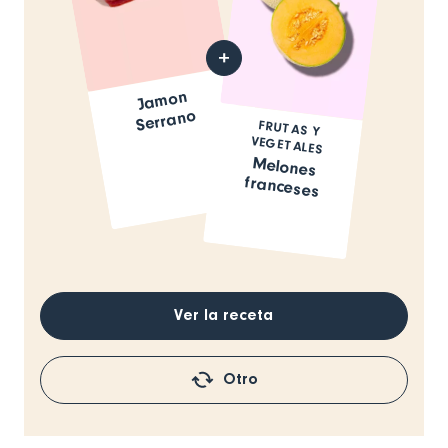
Ja
mon
Serrano
FRUTAS Y
VEGETALES
Melones
franceses
Ver la receta
Otro