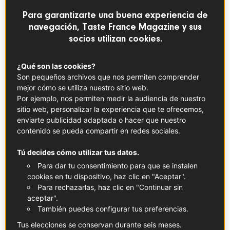
Que no te intimide su potente olor, ¡híncale el
Para garantizarte una buena experiencia de
diente! Esta especialidad bretona ahumada
navegación, Taste France Magazine y sus
socios utilizan cookies.
lo merece. Elaborada con tripas de cerdo
saladas, es un acompañamiento perfecto
¿Qué son las cookies?
para aperitivos, crepes de trigo sarraceno y
Son pequeños archivos que nos permiten comprender
otros tantos platos de picoteo.
mejor cómo se utiliza nuestro sitio web.
Por ejemplo, nos permiten medir la audiencia de nuestro
sitio web, personalizar la experiencia que te ofrecemos,
Lo que hay que saber
enviarte publicidad adaptada o hacer que nuestro
contenido se pueda compartir en redes sociales.
Regida por el Código francés de prácticas de la
charcutería, la andouille de Guémené goza desde 2017
Tú decides cómo utilizar tus datos.
de la denominación «Tradición» más rigurosa.
Para dar tu consentimiento para que se instalen
Con arreglo a esta denominación, este embutido estrella
cookies en tu dispositivo, haz clic en "Aceptar".
de Bretaña se elabora únicamente con tripas de cerdo
Para rechazarlas, haz clic en "Continuar sin
del oeste de Francia.
aceptar".
También puedes configurar tus preferencias.
Una vez limpias, se salan con sal de Guérande, se
clasifican por tamaños y se ensartan unas sobre otras. A
Tus elecciones se conservan durante seis meses.