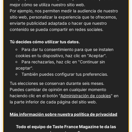
mejor cómo se utiliza nuestro sitio web.
Por ejemplo, nos permiten medir la audiencia de nuestro
Gazpacho de fresa y tomate
sitio web, personalizar la experiencia que te ofrecemos,
enviarte publicidad adaptada o hacer que nuestro
En colaboración con
Frutas y Hortalizas de Francia
contenido se pueda compartir en redes sociales.
Tú decides cómo utilizar tus datos.
RECETAS DE TODOS LOS DIAS
Para dar tu consentimiento para que se instalen
cookies en tu dispositivo, haz clic en "Aceptar".
Para rechazarlas, haz clic en "Continuar sin
aceptar".
También puedes configurar tus preferencias.
Tus elecciones se conservan durante seis meses.
Puedes cambiar de opinión en cualquier momento
haciendo clic en el botón "
Administración de cookies
" en
la parte inferior de cada página del sitio web.
Más información sobre nuestra política de privacidad
Todo el equipo de Taste France Magazine te da las