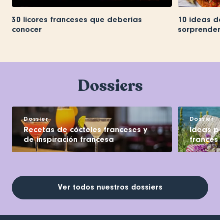
30 licores franceses que deberías
10 ideas d
conocer
sorprender
Dossiers
Dossier
Dossier
Recetas de cócteles franceses y
Ideas pa
de inspiración francesa
francés
Ver todos nuestros dossiers