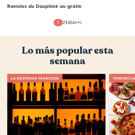
Ravioles du Dauphiné au gratin
Pagination
Page
1
Page
2
Page
3
Page
4
Page
5
Page
6
Next
>
Last
>I
page
page
Lo más popular esta
semana
LA DESPENSA FRANCESA
TENDENCI