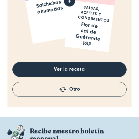
Salchichas
ahu
SALSAS,
ACEITES Y
madas
CONDIMENTOS
Flor de
sal de
Guérande
IGP
Ver la receta
Otro
Recibe nuestro boletín
mensual