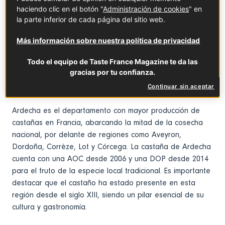
de castañas generados durante la producción de
haciendo clic en el botón "
Administración de cookies
" en
marrons glacés
(castañas confitadas). Se elabora a partir
la parte inferior de cada página del sitio web.
de castañas frescas peladas, cocidas y trituradas, a las
Más información sobre nuestra política de privacidad
que se añade azúcar, jarabe para confitado y vainilla. En
algunos casos, puede contener trozos de castañas
Todo el equipo de Taste France Magazine te da las
confitadas, y la cantidad de puré de castañas utilizada
gracias por tu confianza.
debe ser como mínimo del 38 %.
Continuar sin aceptar
Ardecha es el departamento con mayor producción de
castañas en Francia, abarcando la mitad de la cosecha
nacional, por delante de regiones como Aveyron,
Dordoña, Corrèze, Lot y Córcega. La castaña de Ardecha
cuenta con una AOC desde 2006 y una DOP desde 2014
para el fruto de la especie local tradicional. Es importante
destacar que el castaño ha estado presente en esta
región desde el siglo XIII, siendo un pilar esencial de su
cultura y gastronomía.