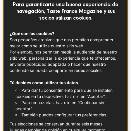
Para garantizarte una buena experiencia de
La crema de castañas (o
crème de marron
en
navegación, Taste France Magazine y sus
francés), aunque cuenta con poco más de un
socios utilizan cookies.
siglo de historia, se ha convertido en un
producto emblemático para los más
¿Qué son las cookies?
Son pequeños archivos que nos permiten comprender
golosos, simbolizando el amor por una
mejor cómo se utiliza nuestro sitio web.
región y una cultura. Este manjar es
Por ejemplo, nos permiten medir la audiencia de nuestro
fundamental en la elaboración del
famoso
sitio web, personalizar la experiencia que te ofrecemos,
enviarte publicidad adaptada o hacer que nuestro
postre Mont Blanc
, un clásico francés que
contenido se pueda compartir en redes sociales.
captura la esencia de las montañas nevadas
a través de su combinación de merengue,
Tú decides cómo utilizar tus datos.
Para dar tu consentimiento para que se instalen
crema batida y crema de castañas.
cookies en tu dispositivo, haz clic en "Aceptar".
Para rechazarlas, haz clic en "Continuar sin
Lo que hay que saber
aceptar".
También puedes configurar tus preferencias.
La crema de castañas fue inventada en Ardecha en 1885
Tus elecciones se conservan durante seis meses.
por un industrial que buscaba aprovechar los fragmentos
Puedes cambiar de opinión en cualquier momento