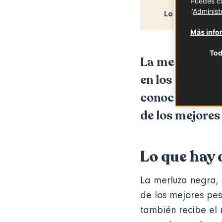
Puedes ca
"
Administ
Lo que hay que
Más infor
Tod
La merluza neg
en los alrededo
conocida en la
de los mejore
Lo que hay 
La merluza negra, 
de los mejores pe
también recibe el 