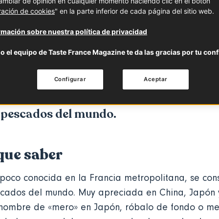
mbiar de opinión en cualquier momento haciendo clic en el botón
ración de cookies
" en la parte inferior de cada página del sitio web.
 saber
Características
mación sobre nuestra política de privacidad
o el equipo de Taste France Magazine te da las gracias por tu conf
ra de la Reunión, un pescado carnívoro 
res de las islas Kerguelen y Crozet, sigu
Configurar
Aceptar
 Francia metropolitana. Sin embargo, s
s pescados del mundo.
que saber
poco conocida en la Francia metropolitana, se co
scados del mundo. Muy apreciada en China, Japón y
nombre de «mero» en Japón, róbalo de fondo o mer