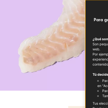
Para g
¿Qué son
Son peque
web.
Por ejemp
experienc
contenido
Tú decide
Par
en "Ac
Par
Tam
Tus elecc