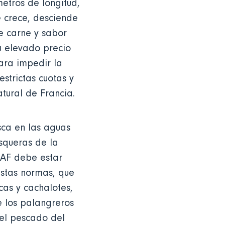
etros de longitud,
e crece, desciende
e carne y sabor
u elevado precio
ara impedir la
strictas cuotas y
tural de Francia.
sca en las aguas
esqueras de la
TAAF debe estar
stas normas, que
as y cachalotes,
e los palangreros
 el pescado del