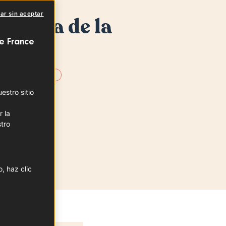
ar sin aceptar
 negra de la
n
e France
IA DE ULTRAMAR
stro sitio
r la
tro
, haz clic