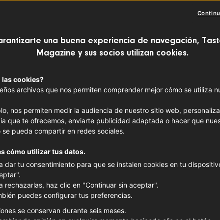
MARISCOS
Continu
Merluza
Reunió
arantizarte una buena experiencia de navegación, Tast
Magazine y sus socios utilizan cookies.
MARISCOS
FRANC
 las cookies?
ños archivos que nos permiten comprender mejor cómo se utiliza nue
lo, nos permiten medir la audiencia de nuestro sitio web, personaliza
ia que te ofrecemos, enviarte publicidad adaptada o hacer que nues
 se pueda compartir en redes sociales.
s cómo utilizar tus datos.
a dar tu consentimiento para que se instalen cookies en tu dispositivo
eptar".
a rechazarlas, haz clic en "Continuar sin aceptar".
bién puedes configurar tus preferencias.
iones se conservan durante seis meses.