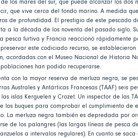
de los mares del sur, que puede alcanzar los dos m
cir, que vive cerca del fondo marino. A medida qu
ros de profundidad. El prestigio de este pescado d
ta a la década de los noventa del pasado siglo. S
a pesca furtiva y Francia reaccionó rápidamente p
preservar este codiciado recurso, se establecieron e
, acordadas con el Museo Nacional de Historia Na
s poblaciones han podido recuperarse.
enta con la mayor reserva de merluza negra, se pe
rras Australes y Antárticas Francesas (TAAF) seis p
 las islas Kerguelen y Crozet. Un inspector de las 
e los buques para comprobar el cumplimiento de e
ño. La merluza negra también es depredada por orc
rse de los palangres (las largas líneas de pesca d
 anzuelos a intervalos regulares). En cuanto se saca