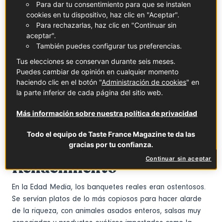
Para dar tu consentimiento para que se instalen
cookies en tu dispositivo, haz clic en "Aceptar".
Antes de nada, ¿de qué estamos hablando exactamente?
Para rechazarlas, haz clic en "Continuar sin
Las
arts de la table
hacen referencia al decoro, el diseño
aceptar".
y los rituales que existen en torno a la comida en Francia.
También puedes configurar tus preferencias.
Lo primero que nos viene a la mente es el factor estético:
Tus elecciones se conservan durante seis meses.
la porcelana fina, la cristalería, la vajilla de plata, los
Puedes cambiar de opinión en cualquier momento
candelabros, los manteles bordados y las flores recién
haciendo clic en el botón "
Administración de cookies
" en
cortadas. Porque, en Francia, una comida es más que una
la parte inferior de cada página del sitio web.
comida: es un acto cultural.
Más información sobre nuestra política de privacidad
De comer sin cubiertos a
Todo el equipo de Taste France Magazine te da las
gracias por tu confianza.
la elegancia del
Continuar sin aceptar
Renacimiento
En la Edad Media, los banquetes reales eran ostentosos.
Se servían platos de lo más copiosos para hacer alarde
de la riqueza, con animales asados enteros, salsas muy