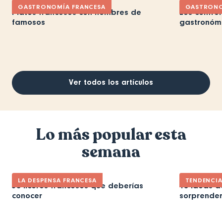
GASTRONOMÍA FRANCESA
GASTRONO
Platos franceses con nombres de
Les confrér
famosos
gastronómi
Ver todos los artículos
Lo más popular esta
semana
LA DESPENSA FRANCESA
TENDENCI
30 licores franceses que deberías
10 ideas d
conocer
sorprender