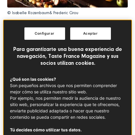
© Isabelle Rozenbaum& Frederic Cirou
Decir que los franceses se toman en serio el comer sería
Configurar
Aceptar
quedarse corto. De hecho, en 2010, la
UNESCO
declaró
la comida gastronómica francesa y sus
Para garantizarte una buena experiencia de
convenciones
Patrimonio Inmaterial de la
navegación, Taste France Magazine y sus
Humanidad
.
¿Cómo se originaron estos rituales? A lo
socios utilizan cookies.
largo de los siglos, la corte real francesa ha
desempeñado un papel fundamental a la hora de
¿Qué son las cookies?
convertir el acto de comer en un arte. Veamos los
Son pequeños archivos que nos permiten comprender
momentos más importantes de este proceso, desde los
mejor cómo se utiliza nuestro sitio web.
banquetes medievales hasta las deslumbrantes cenas en
Por ejemplo, nos permiten medir la audiencia de nuestro
Versalles.
sitio web, personalizar la experiencia que te ofrecemos,
enviarte publicidad adaptada o hacer que nuestro
contenido se pueda compartir en redes sociales.
Introducción a las
arts de
la table
Tú decides cómo utilizar tus datos.