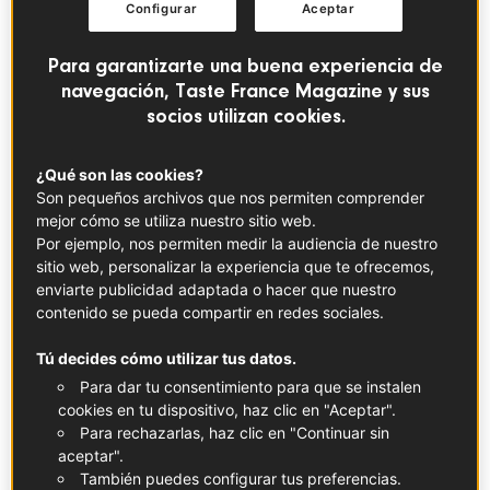
Configurar
Aceptar
cocina francesa siempre es un acierto. Para ayudarte a
elegir, hemos seleccionado 5 libros imprescindibles de
Para garantizarte una buena experiencia de
cocina francesa en español para regalar a amantes de la
navegación, Taste France Magazine y sus
gastronomía, francófilos o cualquiera que quiera aprender
socios utilizan cookies.
recetas y técnicas clásicas. Desde
charcutería
y
repostería
hasta grandes chefs y obras de referencia,
¿Qué son las cookies?
aquí tienes los mejores libros de cocina francesa para
Son pequeños archivos que nos permiten comprender
estas fiestas. No hay mejor época que la
Navidad
para
mejor cómo se utiliza nuestro sitio web.
descubrir (o redescubrir) la magia de
la cuisine française
.
Por ejemplo, nos permiten medir la audiencia de nuestro
¡Joyeux Noël!
sitio web, personalizar la experiencia que te ofrecemos,
enviarte publicidad adaptada o hacer que nuestro
Cocina francesa paso a paso –
contenido se pueda compartir en redes sociales.
Guillaume Gomez
Tú decides cómo utilizar tus datos.
🎁 Para quienes quieren aprender técnica francesa
Para dar tu consentimiento para que se instalen
con precisión profesional
cookies en tu dispositivo, haz clic en "Aceptar".
Para rechazarlas, haz clic en "Continuar sin
Guillaume Gomez, antiguo chef del Palacio del Elíseo,
aceptar".
ofrece en este libro un recorrido exhaustivo por las bases
También puedes configurar tus preferencias.