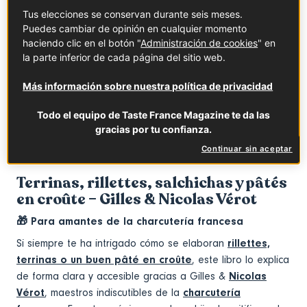
de la cocina francesa. Con casi 500 páginas y miles de
Tus elecciones se conservan durante seis meses.
fotografías, cada técnica se muestra paso a paso: cortes,
Puedes cambiar de opinión en cualquier momento
salsas, fondos, cocciones y presentaciones. Gracias a su
haciendo clic en el botón "
Administración de cookies
" en
enfoque práctico y pedagógico, el lector comprende no
la parte inferior de cada página del sitio web.
solo cómo ejecutar cada preparación, sino por qué
funciona. Es una obra perfecta para quienes desean
Más información sobre nuestra política de privacidad
perfeccionar sus habilidades y dominar los fundamentos
Todo el equipo de Taste France Magazine te da las
que definen la gastronomía francesa.
gracias por tu confianza.
Cocina francesa paso a paso
(Planeta Gastro)
Continuar sin aceptar
Terrinas, rillettes, salchichas y pâtés
en croûte – Gilles & Nicolas Vérot
🎁 Para amantes de la charcutería francesa
Si siempre te ha intrigado cómo se elaboran
rillettes,
terrinas o un buen pâté en croûte
, este libro lo explica
de forma clara y accesible gracias a Gilles &
Nicolas
Vérot
, maestros indiscutibles de la
charcutería