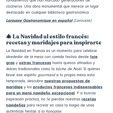
fundamentos que han marcado generaciones de
cocineros. Una obra monumental que merece un lugar
destacado en cualquier biblioteca gastronómica.
Larousse Gastronomique en español
(Larousse)
🎄 La Navidad al estilo francés:
recetas y maridajes para inspirarte
La Navidad en Francia es un momento para celebrar
alrededor de la mesa con comida festiva desde
foie
gras
y
ostras francesas
hasta quesos afinados y
dulces tradicionales como la
bûche de Noël
. Si quieres
llevar ese espíritu
gourmand
a tu propia mesa esta
temporada, descubre
nuestras propuestas de
maridaje
y los
productos franceses indispensables
para un menú navideño excepcional
. Y si buscas
inspiración práctica, no te pierdas nuestras
recetas
navideñas
para recrear en casa la magia de unas
auténticas fiestas
à la française
.