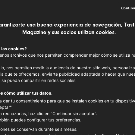
CARNE
APERITIVO
Continu
 los secretos del paté, la terrina, la mo
arantizarte una buena experiencia de navegación, Tast
Magazine y sus socios utilizan cookies.
e gras
! Prepárate para una aventura llen
os de las etiquetas y de las deliciosas 
 las cookies?
ños archivos que nos permiten comprender mejor cómo se utiliza nue
njares de la gastronomía francesa.
lo, nos permiten medir la audiencia de nuestro sitio web, personaliza
ia que te ofrecemos, enviarte publicidad adaptada o hacer que nues
 se pueda compartir en redes sociales.
s cómo utilizar tus datos.
a dar tu consentimiento para que se instalen cookies en tu dispositivo
eptar".
a rechazarlas, haz clic en "Continuar sin aceptar".
bién puedes configurar tus preferencias.
iones se conservan durante seis meses.