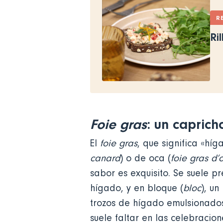
R
Ri
Foie gras
: un capric
El
foie gras
, que significa «hí
canard
) o de oca (
foie gras d’
sabor es exquisito. Se suele p
hígado, y en bloque (
bloc
), un
trozos de hígado emulsionados
suele faltar en las celebracio