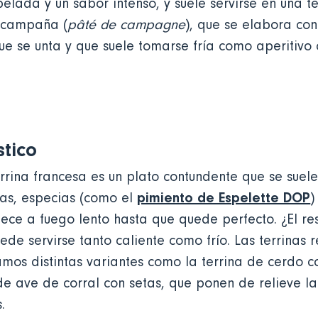
elada y un sabor intenso, y suele servirse en una ter
e campaña (
pâté de campagne
), que se elabora con
que se unta y que suele tomarse fría como aperitivo
stico
rrina francesa es un plato contundente que se suele
pimiento de Espelette DOP
bas, especias (como el
)
 cuece a fuego lento hasta que quede perfecto. ¿El 
de servirse tanto caliente como frío. Las terrinas r
amos distintas variantes como la terrina de cerdo 
 de ave de corral con setas, que ponen de relieve la
s.