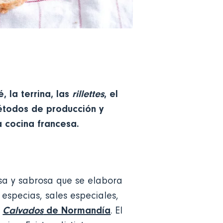
, la terrina, las
rillettes
, el
métodos de producción y
a cocina francesa.
nsa y sabrosa que se elabora
especias, sales especiales,
Calvados
de Normandía
l
. El