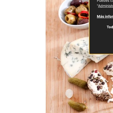
Puedes ca
"
Administ
Más infor
Tod