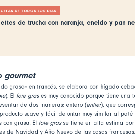
ECETAS DE TODOS LOS DIAS
llettes de trucha con naranja, eneldo y pan n
ho
gourmet
gado graso» en francés, se elabora con hígado ceb
oie
). El
foie gras
es muy conocido porque tiene una te
resentar de dos maneras: entero (
entier
), que corre
 producto suave y fácil de untar muy similar al pat
 con grasa. El
foie gras
se tiene en alta estima por 
nes de Navidad y Año Nuevo de las casas francesas.