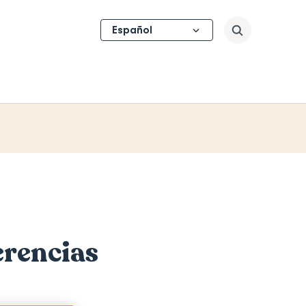
Select
Buscar
your
language
erencias