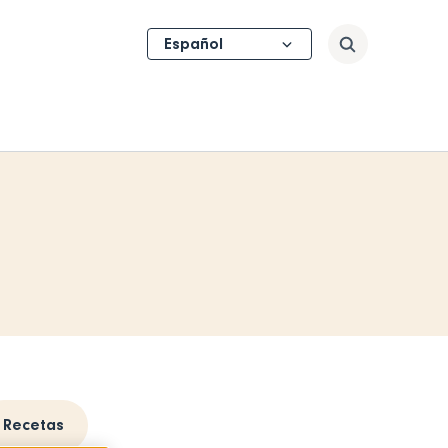
Select
Buscar
your
language
Recetas