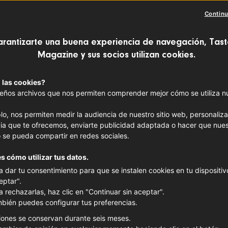
Continu
arantizarte una buena experiencia de navegación, Tast
Magazine y sus socios utilizan cookies.
LA DESPENSA FRANCESA
 las cookies?
El patito 
ños archivos que nos permiten comprender mejor cómo se utiliza nue
feo: descu
lo, nos permiten medir la audiencia de nuestro sitio web, personaliza
ia que te ofrecemos, enviarte publicidad adaptada o hacer que nues
ave
 se pueda compartir en redes sociales.
s cómo utilizar tus datos.
Magret
, confit,
foie gras
: e
a dar tu consentimiento para que se instalen cookies en tu dispositivo
francesa con infinitos méto
eptar".
más clásicos a las creacion
a rechazarlas, haz clic en "Continuar sin aceptar".
bién puedes configurar tus preferencias.
iones se conservan durante seis meses.
CARNE
PATO
AMANTE 