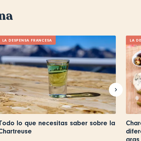
ana
LA DESPENSA FRANCESA
LA D
Todo lo que necesitas saber sobre la
Char
Chartreuse
difer
gras