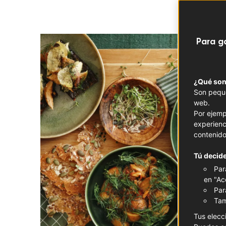
Para g
¿Qué son
Son peque
web.
Por ejemp
experienc
contenido
Tú decide
Par
en "Ac
Par
Tam
Tus elecc