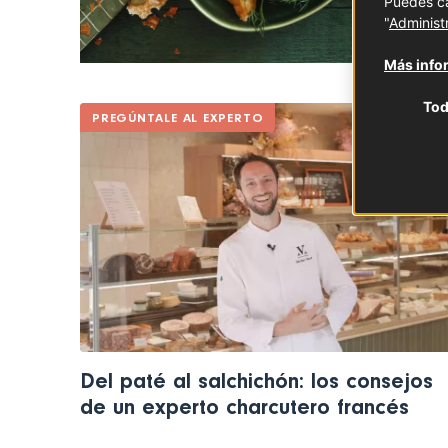
Puedes ca
"
Administ
Más infor
Tod
PREGÚNTALE AL EXPERTO
Del paté al salchichón: los consejos
de un experto charcutero francés