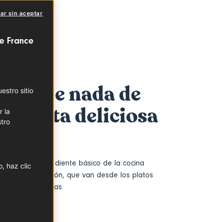
ar sin aceptar
e France
no tiene nada de
stro sitio
bre esta deliciosa
r la
tro
l pato es un ingrediente básico de la cocina
, haz clic
dos de preparación, que van desde los platos
es más sofisticadas.
DE LA CARNE