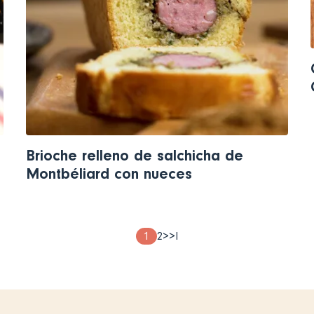
Brioche relleno de salchicha de
Montbéliard con nueces
Page
1
Page
2
Next
>
Last
>I
page
page