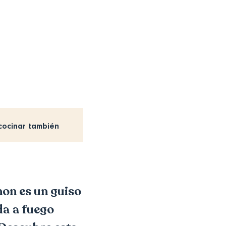
cocinar también
non es un guiso
da a fuego