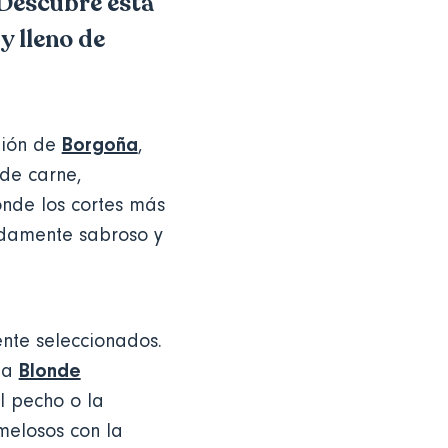
 Descubre esta
y lleno de
Borgoña
gión de
,
 de carne,
onde los cortes más
ndamente sabroso y
nte seleccionados.
Blonde
 la
l pecho o la
melosos con la