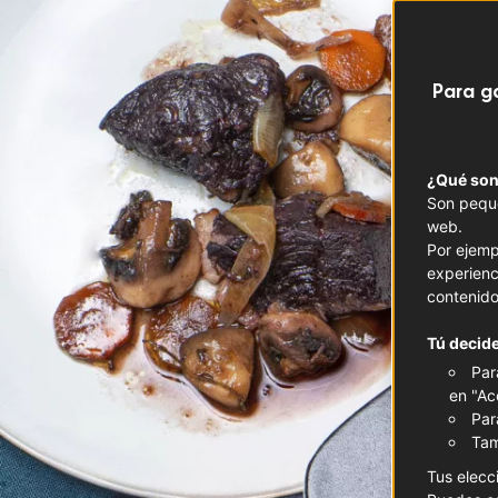
Para g
¿Qué son
Son peque
web.
Por ejemp
experienc
contenido
Tú decide
Par
en "Ac
Par
Tam
Tus elecc