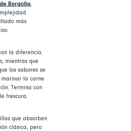
o de Borgoña
,
omplejidad
ultado más
iso.
an la diferencia.
a, mientras que
que los sabores se
 marinar la carne
ción. Termina con
e frescura.
cillas que absorben
ión clásica, pero