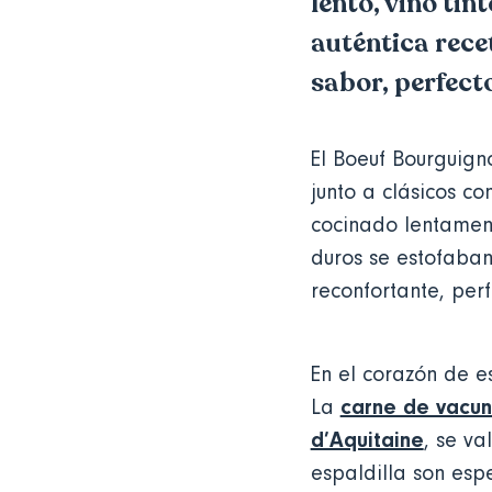
lento, vino ti
auténtica rece
sabor, perfect
El Boeuf Bourguign
junto a clásicos c
cocinado lentament
duros se estofaban
reconfortante, per
En el corazón de e
carne de vacun
La
d’Aquitaine
, se va
espaldilla son esp