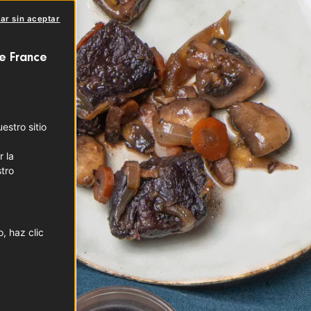
ar sin aceptar
e France
stro sitio
r la
tro
, haz clic