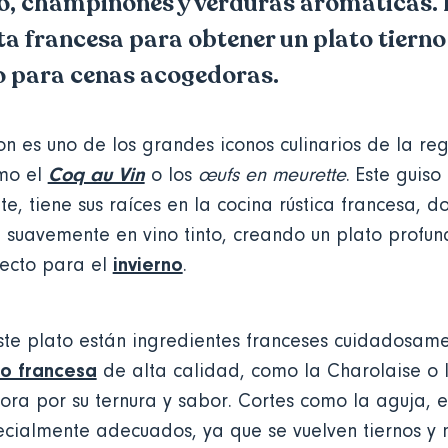
nto, champiñones y verduras aromáticas.
ta francesa para obtener un plato tierno 
o para cenas acogedoras.
on es uno de los grandes iconos culinarios de la re
Coq au Vin
omo el
o los
œufs en meurette
. Este guiso
e, tiene sus raíces en la cocina rústica francesa, d
 suavemente en vino tinto, creando un plato profu
invierno
fecto para el
.
ste plato están ingredientes franceses cuidadosame
o francesa
de alta calidad, como la Charolaise o
lora por su ternura y sabor. Cortes como la aguja, e
ecialmente adecuados, ya que se vuelven tiernos y 