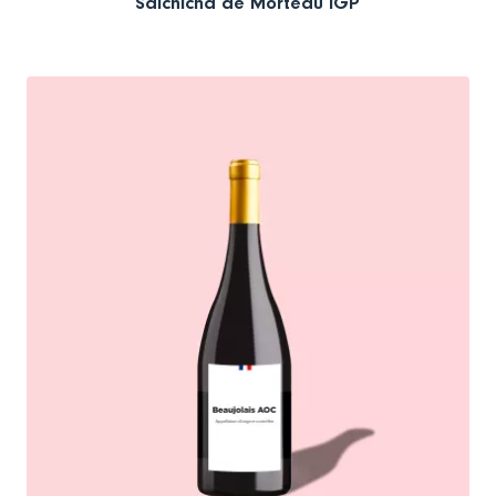
Salchicha de Morteau IGP