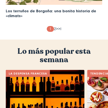
Los terruños de Borgoña: una bonita historia de
«climats»
Pagination
Page
1
Page
2
Next
>
Last
>I
page
page
Lo más popular esta
semana
LA DESPENSA FRANCESA
TENDENCI