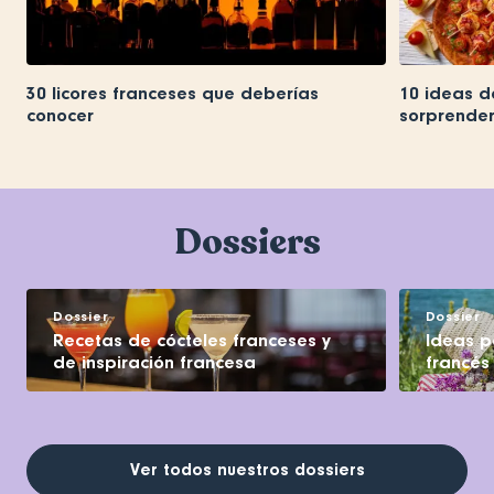
30 licores franceses que deberías
10 ideas d
conocer
sorprender
Dossiers
Dossier
Dossier
Recetas de cócteles franceses y
Ideas pa
de inspiración francesa
francés
Ver todos nuestros dossiers