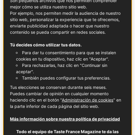
Son pequeños archivos que nos permiten comprender
mejor cómo se utiliza nuestro sitio web.
Por ejemplo, nos permiten medir la audiencia de nuestro
sitio web, personalizar la experiencia que te ofrecemos,
enviarte publicidad adaptada o hacer que nuestro
contenido se pueda compartir en redes sociales.
Tú decides cómo utilizar tus datos.
Para dar tu consentimiento para que se instalen
cookies en tu dispositivo, haz clic en "Aceptar".
Para rechazarlas, haz clic en "Continuar sin
aceptar".
También puedes configurar tus preferencias.
Tus elecciones se conservan durante seis meses.
VINOS Y LICORES
Puedes cambiar de opinión en cualquier momento
Crème de cassis
haciendo clic en el botón "
Administración de cookies
" en
la parte inferior de cada página del sitio web.
Más información sobre nuestra política de privacidad
BEBIDAS Y CÓCTELES
Todo el equipo de Taste France Magazine te da las