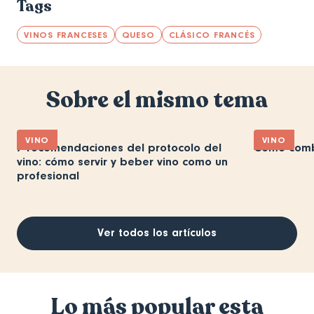
Tags
VINOS FRANCESES
QUESO
CLÁSICO FRANCÉS
Sobre el mismo tema
VINO
VINO
7 recomendaciones del protocolo del
Cómo combi
vino: cómo servir y beber vino como un
profesional
Ver todos los artículos
Lo más popular esta