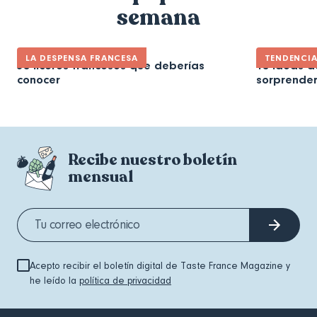
semana
LA DESPENSA FRANCESA
TENDENCI
30 licores franceses que deberías
10 ideas d
conocer
sorprender
Recibe nuestro boletín
mensual
Acepto recibir el boletín digital de Taste France Magazine y
he leído la
política de privacidad