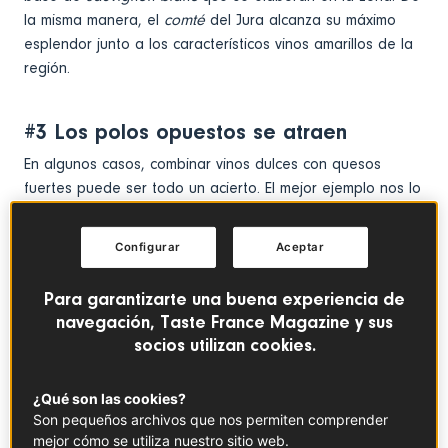
la misma manera, el
comté
del Jura alcanza su máximo
esplendor junto a los característicos vinos amarillos de la
región.
#3 Los polos opuestos se atraen
En algunos casos, combinar vinos dulces con quesos
fuertes puede ser todo un acierto. El mejor ejemplo nos lo
presentan los olorosos quesos azules, que cobran vida
cuando se sirven junto a vinos de cosecha tardía o
Configurar
Aceptar
generosos. Sus azúcares residuales contrastan de
maravilla con los sabores potentes del queso, lo que lo
Para garantizarte una buena experiencia de
convierte en uno de los maridajes más sugerentes que
navegación, Taste France Magazine y sus
existen.
socios utilizan cookies.
#4 Evita los taninos
¿Qué son las cookies?
Son pequeños archivos que nos permiten comprender
Aunque algunos vinos tintos pueden acompañar al queso
mejor cómo se utiliza nuestro sitio web.