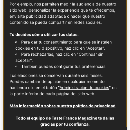
perfectamente, hay que tener en cuenta los taninos. Los
Por ejemplo, nos permiten medir la audiencia de nuestro
taninos intensos pueden hacer que el queso adquiera un
sitio web, personalizar la experiencia que te ofrecemos,
sabor metálico debido a la reacción química que se
enviarte publicidad adaptada o hacer que nuestro
produce en la boca. ¿Nuestro consejo? Opta por tintos
contenido se pueda compartir en redes sociales.
ligeros y con un contenido bajo en taninos, como el
Tú decides cómo utilizar tus datos.
gamay
o el
pinot noir
, y acompáñalos solo de quesos
Para dar tu consentimiento para que se instalen
duros.
cookies en tu dispositivo, haz clic en "Aceptar".
Para rechazarlas, haz clic en "Continuar sin
8 maridajes clásicos de vino y queso
aceptar".
También puedes configurar tus preferencias.
francés
Tus elecciones se conservan durante seis meses.
Puedes cambiar de opinión en cualquier momento
Brie
de Meaux
con
champagne
(DOP)
haciendo clic en el botón "
Administración de cookies
" en
la parte inferior de cada página del sitio web.
Ante la duda, recurre a las burbujas. La acidez del vino
contrarresta la cremosidad de la mayoría de los quesos y
Más información sobre nuestra política de privacidad
limpia el paladar antes del siguiente bocado. Más
concretamente, los sabores y las notas a levadura del
Todo el equipo de Taste France Magazine te da las
champán se complementan de maravilla con la textura y
gracias por tu confianza.