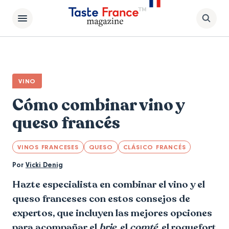
VINO
Cómo combinar vino y
queso francés
VINOS FRANCESES
QUESO
CLÁSICO FRANCÉS
Por
Vicki Denig
Hazte especialista en combinar el vino y el
queso franceses con estos consejos de
expertos, que incluyen las mejores opciones
para acompañar el
brie
, el
comté
, el roquefort