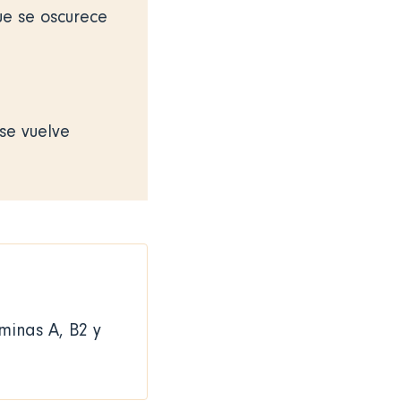
ue se oscurece
se vuelve
aminas A, B2 y