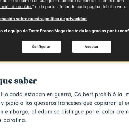
mbiar de opinión en cualquier momento haciendo clic en el botón
ración de cookies
" en la parte inferior de cada página del sitio web.
 saber
Características
Cómo se utiliza
mación sobre nuestra política de privacidad
o el equipo de Taste France Magazine te da las gracias por tu conf
r su pasta prensada de color naranja bri
 el Mimolette debe su creación a Colbert
Configurar
Aceptar
que saber
 Holanda estaban en guerra, Colbert prohibió la i
y pidió a los queseros franceses que copiaran el 
Sin embargo, el edam se distingue por el color crem
e parafina.