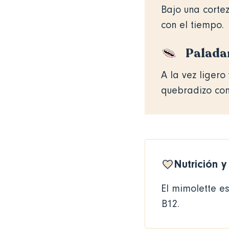
Bajo una corte
con el tiempo.
Palada
A la vez liger
quebradizo con
Nutrición 
El mimolette es
B12.