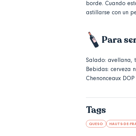
borde. Cuando est
astillarse con un p
Para se
Salado: avellana, 
Bebidas: cerveza 
Chenonceaux DOP t
Tags
QUESO
HAUTS-DE-FR