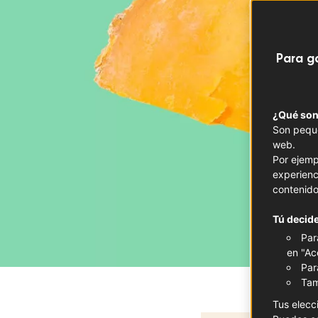
Para g
¿Qué son
Son peque
web.
Por ejemp
experienc
contenido
Tú decide
Par
en "Ac
Par
Tam
Tus elecc