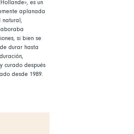
 Hollande», es un
ramente aplanada
 natural,
elaboraba
ones, si bien se
ede durar hasta
duración,
uy curado después
urado desde 1989.