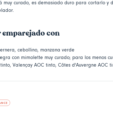
á muy curado, es demasiado duro para cortarlo y
elador.
r emparejado con
ternera, cebollino, manzana verde
negra con mimolette muy curado; para los menos cu
into, Valençay AOC tinto, Côtes d'Auvergne AOC t
ANCE