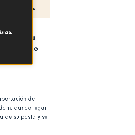
Recetas
ianza.
llante y su
 en el siglo
mportación de
edam, dando lugar
a de su pasta y su