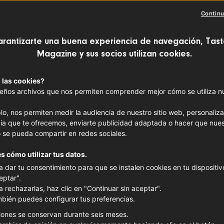
Mimole
Continu
QUESO
HAUTS-DE
arantizarte una buena experiencia de navegación, Tast
Magazine y sus socios utilizan cookies.
Región 
 las cookies?
Hauts-
ños archivos que nos permiten comprender mejor cómo se utiliza nue
lo, nos permiten medir la audiencia de nuestro sitio web, personaliza
ia que te ofrecemos, enviarte publicidad adaptada o hacer que nues
 se pueda compartir en redes sociales.
s cómo utilizar tus datos.
a dar tu consentimiento para que se instalen cookies en tu dispositivo
eptar".
a rechazarlas, haz clic en "Continuar sin aceptar".
bién puedes configurar tus preferencias.
iones se conservan durante seis meses.