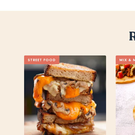
R
STREET FOOD
MIX & 