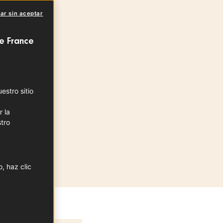
tte
ar sin aceptar
-FRANCE
e France
de producción
de-France
stro sitio
r la
tro
, haz clic