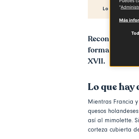
Puedes ca
"
Administ
Lo que hay que
Más infor
Tod
Reconocible po
forma redonda,
XVII.
Lo que hay 
Mientras Francia y
quesos holandeses 
así al mimolette. 
corteza cubierta d