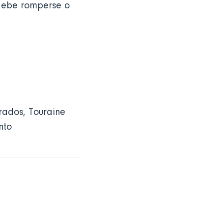
 debe romperse o
rados, Touraine
into