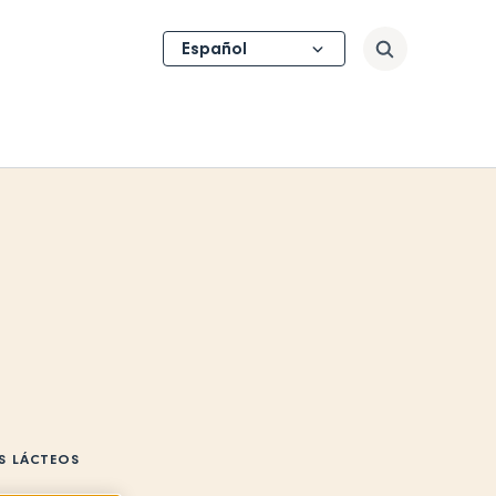
Select
Buscar
your
language
S LÁCTEOS