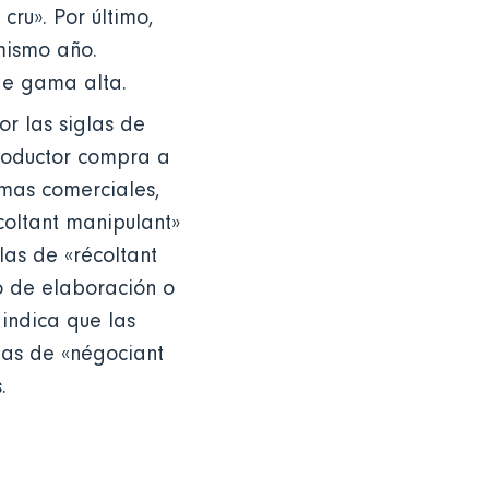
cru». Por último,
mismo año.
 de gama alta.
r las siglas de
productor compra a
rmas comerciales,
coltant manipulant»
las de «récoltant
so de elaboración o
 indica que las
las de «négociant
s.