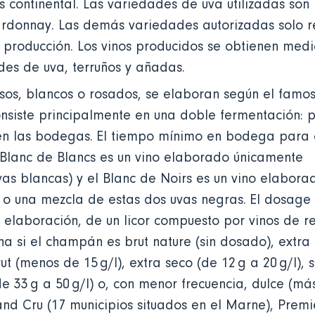
es continental. Las variedades de uva utilizadas son l
ardonnay. Las demás variedades autorizadas solo r
e producción. Los vinos producidos se obtienen med
ades de uva, terruños y añadas.
sos, blancos o rosados, se elaboran según el famo
siste principalmente en una doble fermentación: p
 en las bodegas. El tiempo mínimo en bodega para
 Blanc de Blancs es un vino elaborado únicamente
as blancas) y el Blanc de Noirs es un vino elabora
r o una mezcla de estas dos uvas negras. El dosage
a elaboración, de un licor compuesto por vinos de r
a si el champán es brut nature (sin dosado), extra b
rut (menos de 15 g/l), extra seco (de 12 g a 20 g/l), 
de 33 g a 50 g/l) o, con menor frecuencia, dulce (más
and Cru (17 municipios situados en el Marne), Premi