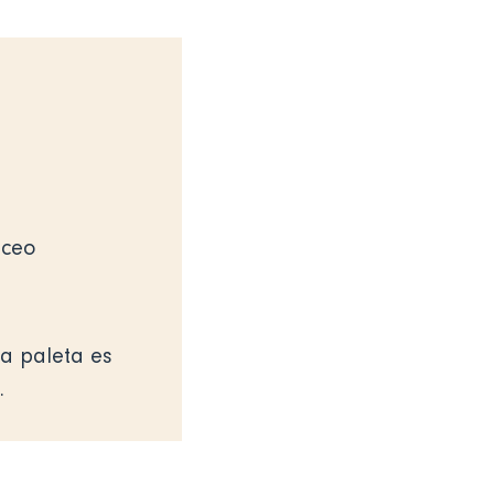
áceo
la paleta es
.