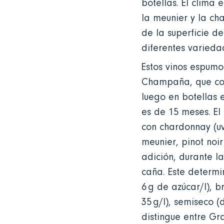
botellas. El clima 
la meunier y la ch
de la superficie d
diferentes varied
Estos vinos espumo
Champaña, que con
luego en botellas
es de 15 meses. El
con chardonnay (uv
meunier, pinot noi
adición, durante l
caña. Este determin
6 g de azúcar/l), b
35 g/l), semiseco (
distingue entre Gr