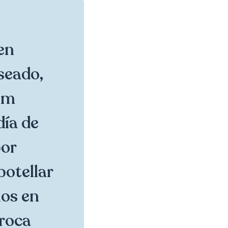
en
seado,
om
día de
por
botellar
hos en
 roca