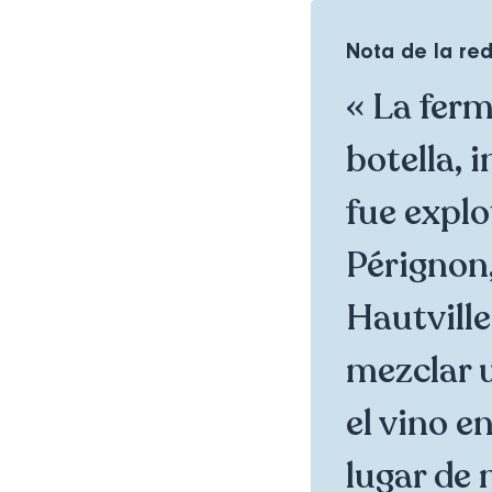
Nota de la re
« La fer
botella, 
fue expl
Pérignon
Hautville
mezclar u
el vino e
lugar de 