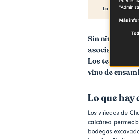
Puedes ca
"
Administ
Lo que hay que
Más infor
Tod
Sin ninguna du
asocia a las oc
Los terruños, 
vino de ensamb
Lo que hay 
Los viñedos de Ch
calcárea permeable
bodegas excavadas