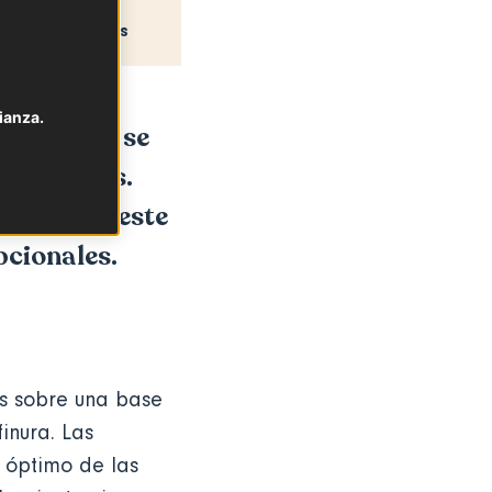
Recetas
ianza.
l champán se
os festivos.
mbinan en este
pcionales.
s sobre una base
inura. Las
 óptimo de las