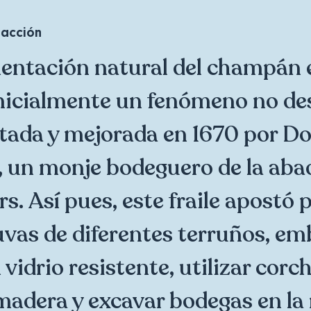
dacción
mentación natural del champán 
inicialmente un fenómeno no de
otada y mejorada en 1670 por D
, un monje bodeguero de la aba
rs. Así pues, este fraile apostó 
vas de diferentes terruños, em
n vidrio resistente, utilizar corc
madera y excavar bodegas en la