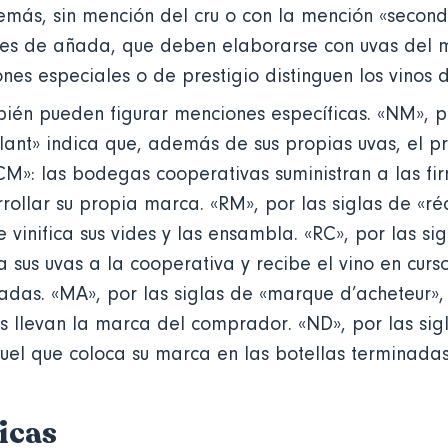
emás, sin mención del cru o con la mención «second 
es de añada, que deben elaborarse con uvas del 
ones especiales o de prestigio distinguen los vinos
bién pueden figurar menciones específicas. «NM», po
ant» indica que, además de sus propias uvas, el 
 «CM»: las bodegas cooperativas suministran a las fi
ollar su propia marca. «RM», por las siglas de «ré
 vinifica sus vides y las ensambla. «RC», por las sig
a sus uvas a la cooperativa y recibe el vino en cur
nadas. «MA», por las siglas de «marque d’acheteur»,
s llevan la marca del comprador. «ND», por las sig
aquel que coloca su marca en las botellas terminada
icas