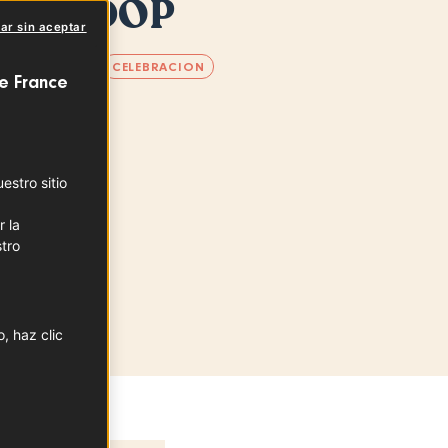
agne DOP
ar sin aceptar
CHAMPAGNE
CELEBRACION
e France
de producción
Est
stro sitio
r la
tro
, haz clic