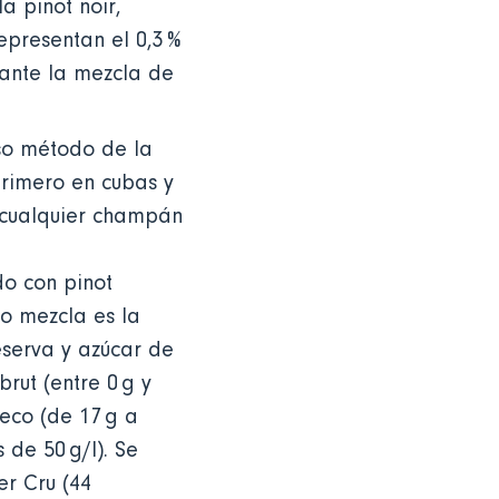
a pinot noir,
epresentan el 0,3 %
iante la mezcla de
so método de la
rimero en cubas y
 cualquier champán
do con pinot
 o mezcla es la
eserva y azúcar de
rut (entre 0 g y
seco (de 17 g a
 de 50 g/l). Se
er Cru (44