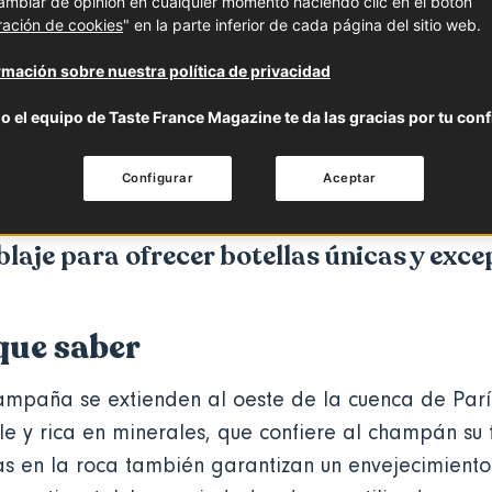
mbiar de opinión en cualquier momento haciendo clic en el botón
ración de cookies
" en la parte inferior de cada página del sitio web.
 saber
Características
Cómo se utiliza
mación sobre nuestra política de privacidad
o el equipo de Taste France Magazine te da las gracias por tu conf
da, es el vino más famoso del mundo. E
asiones especiales y a los acontecimient
Configurar
Aceptar
las variedades de uva y las añadas se co
laje para ofrecer botellas únicas y exce
que saber
ampaña se extienden al oeste de la cuenca de Parí
 y rica en minerales, que confiere al champán su f
 en la roca también garantizan un envejecimiento