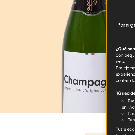
Para g
¿Qué son
Son peque
web.
Por ejemp
experienc
contenido
Tú decide
Par
en "Ac
Par
Tam
Tus elecc