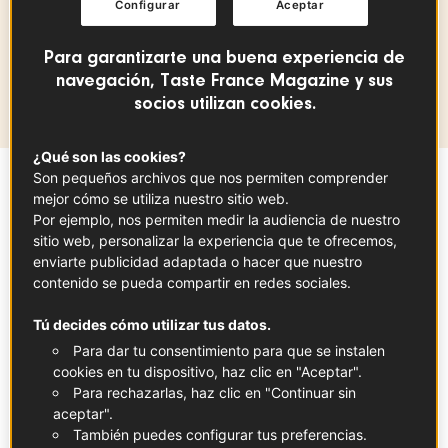
Configurar
Aceptar
PAYS DE LA LOIRE
Para garantizarte una buena experiencia de
Región de producción
navegación, Taste France Magazine y sus
Pays de la Loire
socios utilizan cookies.
¿Qué son las cookies?
Son pequeños archivos que nos permiten comprender
mejor cómo se utiliza nuestro sitio web.
Sommaire
Por ejemplo, nos permiten medir la audiencia de nuestro
sitio web, personalizar la experiencia que te ofrecemos,
enviarte publicidad adaptada o hacer que nuestro
En colaboración con
Loire Valley Wines
contenido se pueda compartir en redes sociales.
La denominación de origen protegida de
Tú decides cómo utilizar tus datos.
Crémant de Loire designa un vino espumoso
Para dar tu consentimiento para que se instalen
cookies en tu dispositivo, haz clic en "Aceptar".
de finas burbujas, nacido en la década de los
Para rechazarlas, haz clic en "Continuar sin
70 tras el establecimiento de un estricto
aceptar".
pliego de condiciones sobre la producción
También puedes configurar tus preferencias.