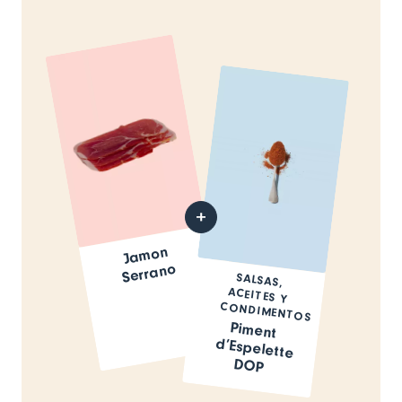
Ja
mon
Serrano
SALSAS,
ACEITES Y
CONDIMENTOS
Piment
d’Espelette
DOP