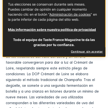
nacional de crémant por parte del INAO.
Tus elecciones se conservan durante seis meses.
Puedes cambiar de opinión en cualquier momento
haciendo clic en el botón "
Administración de cookies
" en
Lo que hay que saber
la parte inferior de cada página del sitio web.
El valle del Loira acumula una larga tradición en la
Más información sobre nuestra política de privacidad
producción de vinos espumosos. Sin embargo, la DOP
Crémant de Loire nació a partir de la elaboración por
Todo el equipo de Taste France Magazine te da las
gracias por tu confianza.
parte del INAO de un pliego de condiciones que regula la
producción de crémant a nivel nacional. El saber hacer
Continuar sin aceptar
de los viticultores del valle del Loira y un terruño
favorable convergieron para dar a luz al Crémant de
Loire, respetando siempre este estricto pliego de
condiciones. La DOP Crémant de Loire se elabora
siguiendo el método tradicional de Champaña. Tras el
degüelle, se somete a una segunda fermentación en
botella y a una crianza en listones durante un mínimo de
nueve meses. Las variedades de uva utilizadas
corresponden a las diferentes variedades de uva del