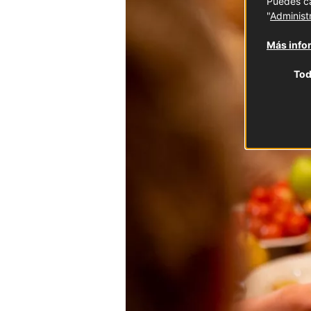
Puedes ca
"
Administ
Más infor
Tod