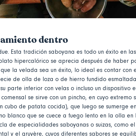
amiento dentro
due. Esta tradición saboyana es todo un éxito en la
plato hipercalórico se aprecia después de haber 
 que la velada sea un éxito, lo ideal es contar con e
cie de olla de loza o de hierro fundido esmaltada 
su parte inferior con velas o incluso un dispositivo e
 comensal se sirve con un pincho, en cuyo extremo s
un cubo de patata cocida), que luego se sumerge e
ino blanco que se cuece a fuego lento en la olla en
la de especialidades saboyanas o suizas, como el
al y el gruyère, cuyos diferentes sabores se equilib