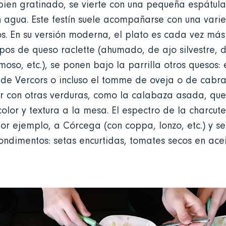
 bien gratinado, se vierte con una pequeña espátu
n agua. Este festín suele acompañarse con una var
os. En su versión moderna, el plato es cada vez má
tipos de queso raclette (ahumado, de ajo silvestre,
oso, etc.), se ponen bajo la parrilla otros quesos: 
l de Vercors o incluso el tomme de oveja o de cabra
con otras verduras, como la calabaza asada, que 
lor y textura a la mesa. El espectro de la charcute
or ejemplo, a Córcega (con coppa, lonzo, etc.) y 
ndimentos: setas encurtidas, tomates secos en acei