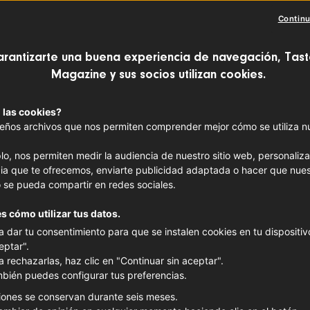
Continu
ses más fríos, Francia sucumbe a los en
arantizarte una buena experiencia de navegación, Tast
 Cada invierno, las cuentas de Instagra
Magazine y sus socios utilizan cookies.
e #raclette o incluso #fondue, en un sin
 las cookies?
teas y rostros satisfechos, pero, ¿qué so
ños archivos que nos permiten comprender mejor cómo se utiliza nue
En qué consisten estos felices encuentr
lo, nos permiten medir la audiencia de nuestro sitio web, personaliza
ia que te ofrecemos, enviarte publicidad adaptada o hacer que nues
ugios concebidos para disfrutar y compa
 se pueda compartir en redes sociales.
s cómo utilizar tus datos.
a dar tu consentimiento para que se instalen cookies en tu dispositivo
eptar".
a rechazarlas, haz clic en "Continuar sin aceptar".
bién puedes configurar tus preferencias.
iones se conservan durante seis meses.