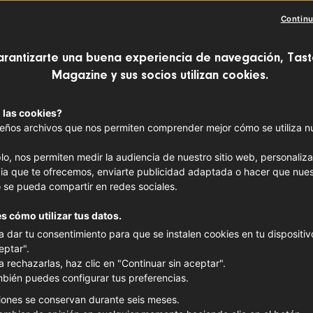
Continu
 antiguo fuerte militar, la casa Marcel Pe
arantizarte una buena experiencia de navegación, Tast
te y a baja temperatura para que los 
Magazine y sus socios utilizan cookies.
 el mundo puedan apreciarlo en su máxi
 las cookies?
sfrutarlo con un vino blanco del Jura? ¡
ños archivos que nos permiten comprender mejor cómo se utiliza nue
 muchos sentidos!
lo, nos permiten medir la audiencia de nuestro sitio web, personaliza
ia que te ofrecemos, enviarte publicidad adaptada o hacer que nues
 se pueda compartir en redes sociales.
s cómo utilizar tus datos.
a dar tu consentimiento para que se instalen cookies en tu dispositivo
eptar".
a rechazarlas, haz clic en "Continuar sin aceptar".
bién puedes configurar tus preferencias.
iones se conservan durante seis meses.