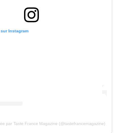
n sur Instagram
gée par Taste France Magazine (@tastefrancemagazine)