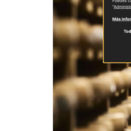
Puedes ca
"
Administ
Más infor
Tod