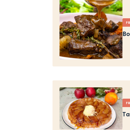
F
Bo
F
Ta