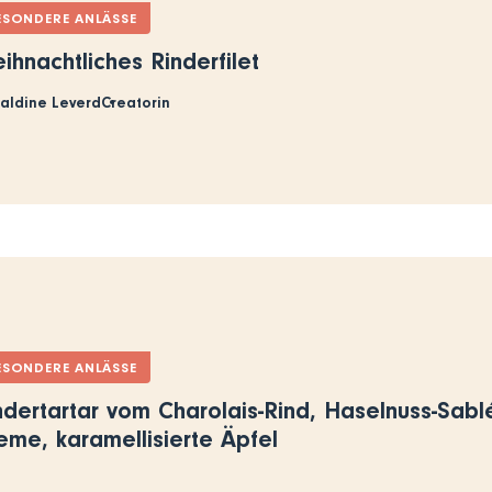
ESONDERE ANLÄSSE
ihnachtliches Rinderfilet
aldine Leverd
Creatorin
ESONDERE ANLÄSSE
ndertartar vom Charolais-Rind, Haselnuss-Sablé
eme, karamellisierte Äpfel