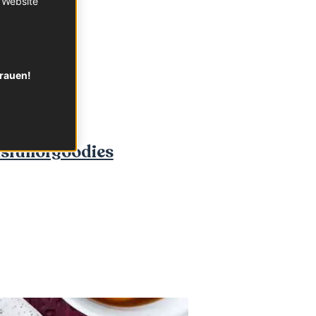
r Website
ingsblog
itasthen
trauen!
fulsche
isfullofgoodies