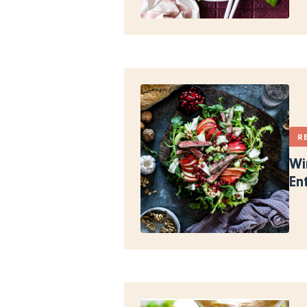
R
Wi
En