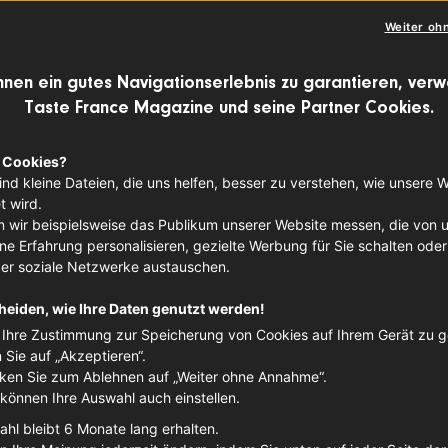
Weiter oh
eses Jahr mit einem französisch angeha
hnen ein gutes Navigationserlebnis zu garantieren, ver
Taste France Magazine und seine Partner Cookies.
ü? Hier haben wir einen ganzen Schwun
epte mit charmantem French touch für e
 Cookies?
ind kleine Dateien, die uns helfen, besser zu verstehen, wie unsere 
gger*innen bekamen von uns die Aufgabe
 wird.
Produkten ein festliches Weihnachtsess
 wir beispielsweise das Publikum unserer Website messen, die von 
e Erfahrung personalisieren, gezielte Werbung für Sie schalten oder
ie kreativ es sich mit französischem Zie
ber soziale Netzwerke austauschen.
 Charoluxe-Rindfleisch und französisch
heiden, wie Ihre Daten genutzt werden!
Ihre Zustimmung zur Speicherung von Cookies auf Ihrem Gerät zu 
n Sie auf „Akzeptieren“.
cken Sie zum Ablehnen auf „Weiter ohne Annahme“.
 können Ihre Auswahl auch einstellen.
 Rezepte von:
ahl bleibt 6 Monate lang erhalten.
rd, "
La Cuisine de Géraldine
", Instagram