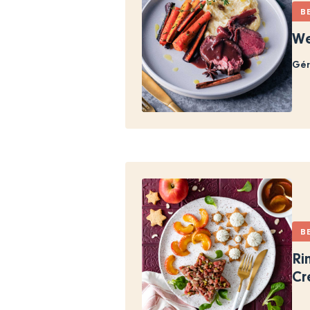
B
We
Gér
B
Ri
Cr