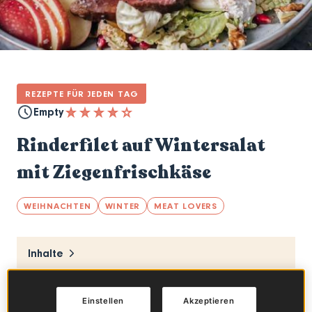
REZEPTE FÜR JEDEN TAG
Empty
Rinderfilet auf Wintersalat
mit Ziegenfrischkäse
WEIHNACHTEN
WINTER
MEAT LOVERS
Inhalte
Ein Rezept von
Mara Höffner
("
Life is full of
Einstellen
Akzeptieren