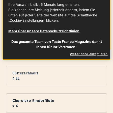
Ihre Auswahl bleibt 6 Monate lang erhalten.
Sie können Ihre Meinung jederzeit ändern, indem Sie
unten auf jeder Seite der Website auf die Schaltfläche
französische Äpfel
„
Cookie-Einstellungen
“ klicken.
x
2
Mehr über unsere Datenschutzrichtlinien
Das gesamte Team von Taste France Magazine dankt
französischer Ziegenfrischkäse
Ihnen für Ihr Vertrauen!
1
Rolle
Weiter ohne Akzeptieren
Butterschmalz
4
EL
Charoluxe Rinderfilets
x
4