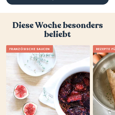
Diese Woche besonders
beliebt
FRANZÖSISCHE SAUCEN
REZEPTE F