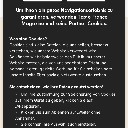
goodies
")
Um Ihnen ein gutes Navigationserlebnis zu
garantieren, verwenden Taste France
Magazine und seine Partner Cookies.
Zutaten
-
+
für
Was sind Cookies?
Cookies sind kleine Dateien, die uns helfen, besser zu
verstehen, wie unsere Website verwendet wird.
Kohl
So können wir beispielsweise das Publikum unserer
x
1
Website messen, die von uns angebotene Erfahrung
personalisieren, gezielte Werbung für Sie schalten oder
unsere Inhalte über soziale Netzwerke austauschen.
Granatapfel
Sie entscheiden, wie Ihre Daten genutzt werden!
x
1
Um Ihre Zustimmung zur Speicherung von Cookies
auf Ihrem Gerät zu geben, klicken Sie auf
„Akzeptieren“.
Klicken Sie zum Ablehnen auf „Weiter ohne
Walnüsse
Annahme“.
2
Handvoll
Sie können Ihre Auswahl auch einstellen.