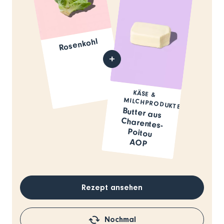
Rosenkohl
KÄSE &
MILCHPRODUKTE
Butter aus
Charentes-
Poitou
AOP
Rezept ansehen
Nochmal