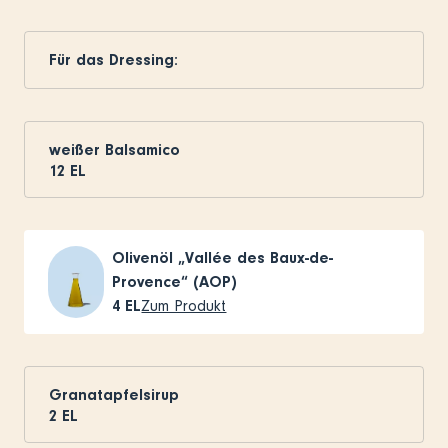
Für das Dressing:
weißer Balsamico
12
EL
Olivenöl „Vallée des Baux-de-
Provence“ (AOP)
4
EL
Zum Produkt
Granatapfelsirup
2
EL