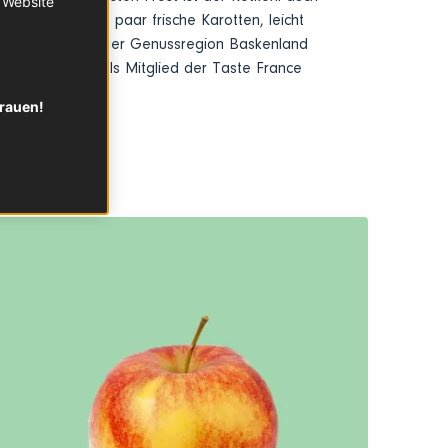
r Website
mlich. Noch ein paar frische Karotten, leicht
 das Beste aus der
Genussregion Baskenland
tautorin Tanja als Mitglied der Taste France
trauen!
R