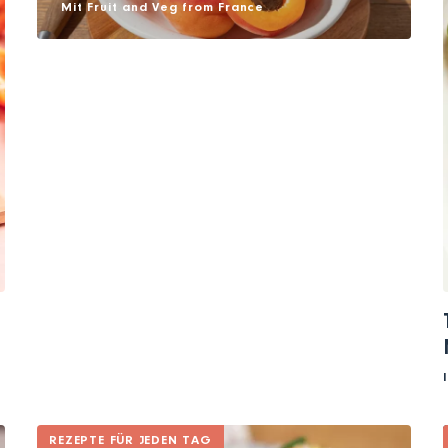
Mit
Fruit and Veg from France
REZEPTE FÜR JEDEN TAG