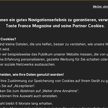
Weiter oh
hnen ein gutes Navigationserlebnis zu garantieren, ver
Taste France Magazine und seine Partner Cookies.
MIX & MATCH
Rotkohl-K
 Cookies?
ind kleine Dateien, die uns helfen, besser zu verstehen, wie unsere 
Piment-d'
 wird.
 wir beispielsweise das Publikum unserer Website messen, die von 
Walnüsse
e Erfahrung personalisieren, gezielte Werbung für Sie schalten oder
ber soziale Netzwerke austauschen.
Schinken
heiden, wie Ihre Daten genutzt werden!
Ihre Zustimmung zur Speicherung von Cookies auf Ihrem Gerät zu 
Wie lecker und abwechslungs
n Sie auf „Akzeptieren“.
kann, zeigt unser heutiger R
cken Sie zum Ablehnen auf „Weiter ohne Annahme“.
mit
Piment-d‘Espelette
-Waln
 können Ihre Auswahl auch einstellen.
Rezept aus den besten Zuta
ahl bleibt 6 Monate lang erhalten.
Kohl hat momentan Saison un