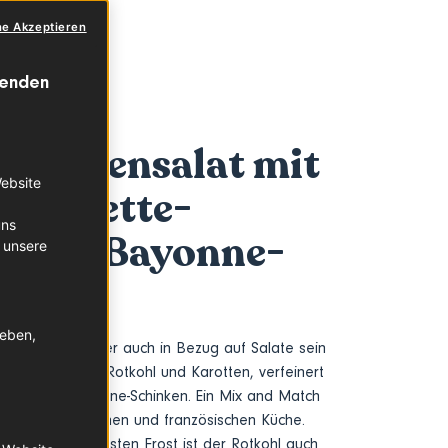
ne Akzeptieren
wenden
arottensalat mit
Website
Espelette-
uns
n und Bayonne-
 unsere
geben,
reich der Winter auch in Bezug auf Salate sein
ohkostsalat mit Rotkohl und Karotten, verfeinert
üssen und
Bayonne-Schinken
. Ein Mix and Match
ten der deutschen und französischen Küche.
d durch den ersten Frost ist der Rotkohl auch