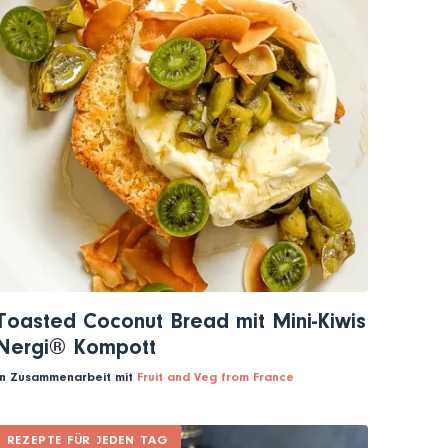
Toasted Coconut Bread mit Mini-Kiwis
Nergi® Kompott
In Zusammenarbeit mit
Fruit and Veg from France
REZEPTE FÜR JEDEN TAG