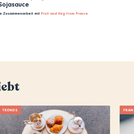
Sojasauce
In Zusammenarbeit mit
Fruit and Veg from France
iebt
TRENDS
FRAN