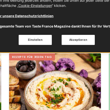
n Ihre Meinung jederzeit ändern, indem Sie unten auf jeder Seite de
im rohen Zustand sehr beköm
haltfläche „
Cookie-Einstellungen
“ klicken.
süße Cranberries und dazu
r unsere Datenschutzrichtlinien
(Pays Basque), in die Rezep
Family reisen durfte.
gesamte Team von Taste France Magazine dankt Ihnen für Ihr Ver
HEALTHY
SALAT
WINTE
Einstellen
Akzeptieren
REZEPTE FÜR JEDEN TAG