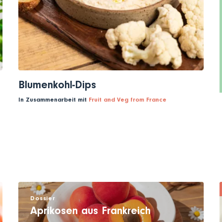
Blumenkohl-Dips
In Zusammenarbeit mit
Fruit and Veg from France
Dossier
Aprikosen aus Frankreich