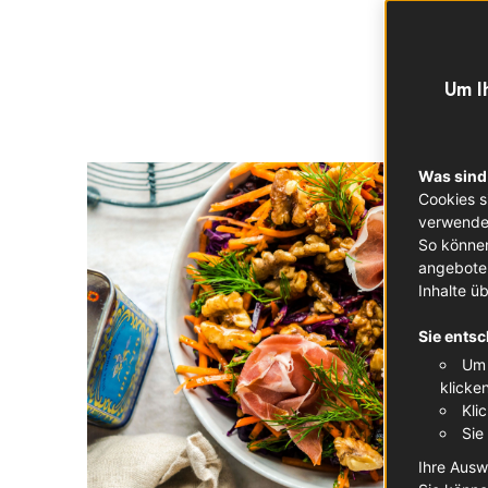
Um I
Was sind
Cookies s
verwendet
So können
angeboten
Inhalte ü
Sie entsc
Um 
klicke
Kli
Sie
Ihre Ausw