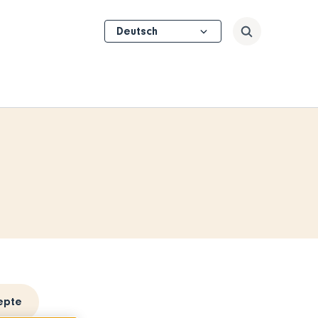
Select
Suchen
your
language
epte