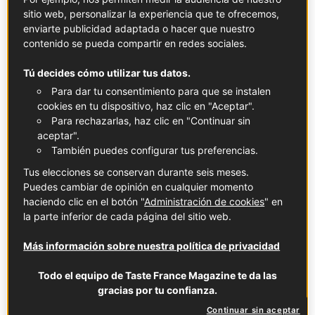
sitio web, personalizar la experiencia que te ofrecemos,
enviarte publicidad adaptada o hacer que nuestro
contenido se pueda compartir en redes sociales.
Tú decides cómo utilizar tus datos.
Cordero de Sisteron IGP Label Rouge
Para dar tu consentimiento para que se instalen
Ver la ficha
cookies en tu dispositivo, haz clic en "Aceptar".
Para rechazarlas, haz clic en "Continuar sin
aceptar".
También puedes configurar tus preferencias.
Tus elecciones se conservan durante seis meses.
Puedes cambiar de opinión en cualquier momento
Fresas de Nimes IGP
haciendo clic en el botón "
Administración de cookies
" en
Ver la ficha
la parte inferior de cada página del sitio web.
Más información sobre nuestra política de privacidad
Todo el equipo de Taste France Magazine te da las
gracias por tu confianza.
Continuar sin aceptar