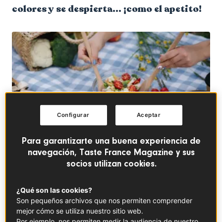
colores y se despierta... ¡como el apetito!
Configurar
Aceptar
Para garantizarte una buena experiencia de
navegación, Taste France Magazine y sus
socios utilizan cookies.
© ©Oleksandr Hrytsiv
¿Qué son las cookies?
En este artículo
Son pequeños archivos que nos permiten comprender
mejor cómo se utiliza nuestro sitio web.
Por ejemplo, nos permiten medir la audiencia de nuestro