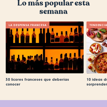
Lo más popular esta
semana
LA DESPENSA FRANCESA
TENDENCI
30 licores franceses que deberías
10 ideas d
conocer
sorprender