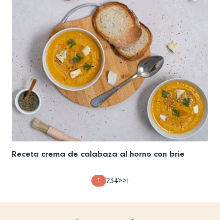
Receta crema de calabaza al horno con brie
Pagination
Page
1
Page
2
Page
3
Page
4
Next
>
Last
>I
page
page