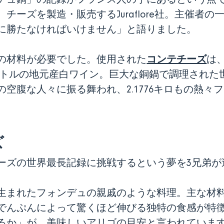
チーズを製造・販売するJuraflore社。主催者
に勝たなければいけません」と語りました。
コンテチーズ
の材料が必要でした。使用された
は
リットルの地元産白ワイン。巨大な銅鍋で調理され
空腹な人々に振る舞われ、2.1776キロもの熱々
ズ
ーズの世界最長記録に挑戦するという夢を3兄弟が
生まれたフォンデュの親戚のような料理。主な材
でんぷんによって驚くほど伸びる独特の食感が特
るか」が、美味しいアリゴの目安と言われていま