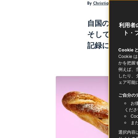
By
Christian Letourneau
自国の食材へ
利用者
そして負けず
ト・フ
記録に本気に
Cookie
Cooki
かを把握
例えば、
したり、
ェア可能
ご自分の
お
くださ
C
ま
選択内容