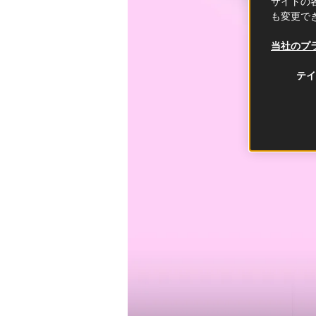
サイトの各
も変更で
当社のプ
テイ