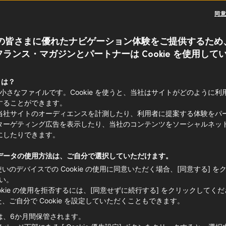
同
の誇り、大勢で食卓を囲むひとときを大切
の皆さまに優れたナビゲーション体験をご提供するため
嫌いな気質。こうした国民性を持つフラ
ランス・マガジンとパートナーは Cookie を使用して
なるのも不思議ではありません。
 とは？
e は小さなファイルです。Cookie を使うと、当社はサイトがどのように
することができます。
当社サイトのオーディエンスを計測したり、利用者に提案する体験をパ
ターゲティング広告を表示したり、当社のコンテンツをソーシャルネッ
にしたりできます。
データの使用方法は、ご自分で選択していただけます。
使いのデバイスでの Cookie の使用に同意いただく場合、[同意する] を
い。
ookie の使用を拒否するには、[同意せずに続行する] をクリックしてく
た、ご自分で Cookie を設定していただくこともできます。
は、6か月間保管されます。