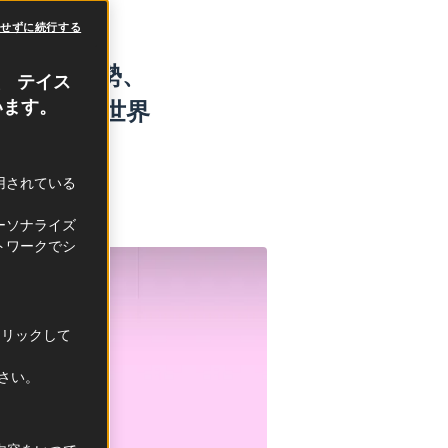
意せずに続行する
にする姿勢、
、 テイス
ンスが食の世界
います。
利用されている
ーソナライズ
トワークでシ
クリックして
ださい。