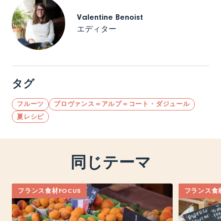
Valentine Benoist
エディター
タグ
フルーツ
プロヴァンス＝アルプ＝コート・ダジュール
夏レシピ
同じテーマ
フランス食材FOCUS
フランス食材