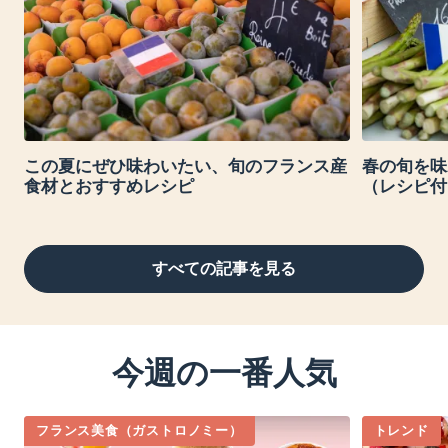
この夏にぜひ味わいたい、旬のフランス産
春の旬を味
食材とおすすめレシピ
（レシピ付
すべての記事を見る
今週の一番人気
フランス美食（ガストロノミー）
トレンド