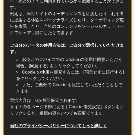
イトがどのように利用されているかを把握することができま
す。
例えば、当社サイトのオーディエンスを計測したり、利用者
© bettphotos
に提案する体験をパーソナライズしたり、ターゲティング広
告を表示したり、当社のコンテンツをソーシャルネットワー
クでシェア可能にしたりできます。
知っておくべきこと
ブルジャソット・ノワールは、プロヴァンス地方のト
ご自分のデータの使用方法は、ご自分で選択していただけま
す。
ゥーロン北東部で栽培される、AOP ソリエス産イチジ
クの品種です。これは古代から伝わる品種で、2006年
お使いのデバイスでの Cookie の使用に同意いただく
場合、[同意する] をクリックしてください。
から原産地呼称に認定されています。養分やミネラル
Cookie の使用を拒否するには、[同意せずに続行する]
分に富む砂質ローム土壌であることも、長きにわたっ
をクリックしてください。
て栽培されてきた理由の一つです。その名が示すよう
また、ご自分で Cookie を設定していただくこともで
に、黒に近い紫色の厚い皮と赤い美しい果肉が特徴で
きます。
す。温暖な気候が作り出す甘く濃厚な独特の風味は、
選択内容は、6か月間保管されます。
多くのシェフから愛されています。
サイトの各ページ下部にある [ Cookie 優先設定] ボタンをク
フランスの紫イチジクの71％はヴァール県産で、年間
リックすると、選択内容をいつでも変更できます。
1,500～2,000トンを生産しています*。
当社のプライバシーポリシーについてもっと詳しく