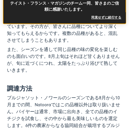
「ブルジャソット・ノワール」のみを
テイスト・フランス・マガジンのチーム一同、皆さまのご信
扱う理由
頼に感謝いたします。
同意せずに続行する
Natooraでは、一種類の主要品種に絞り、推すようにし
ています。その方が、皆さんに品種についてより深く
知ってもらえるからです。複数の品種があると、混乱
させてしまうこともあります。
また、シーズンを通して同じ品種の味の変化を楽しむ
のも面白いのです。8月上旬はそれほど甘くありません
が、旬に近づくにつれ、太陽をたっぷり浴びて熟して
いきます。
調達方法
ブルジャソット・ノワールのシーズンである8月から10
月までの間、Natooraではこの品種以外は取り扱いませ
ん。バイヤーは通常、市場に出向き、全ての品種のイ
チジクを試食し、その中から最も美味しいものを選定
します。6件の農家からなる協同組合が栽培するブルジ