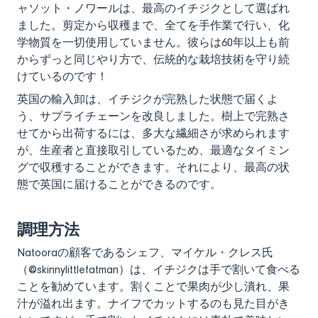
ャソット・ノワールは、最高のイチジクとして選ばれ
ました。剪定から収穫まで、全てを手作業で行い、化
学物質を一切使用していません。彼らは60年以上も前
からずっと同じやり方で、伝統的な栽培技術を守り続
けているのです！
英国の輸入卸は、イチジクが完熟した状態で届くよ
う、サプライチェーンを改良しました。樹上で完熟さ
せてから出荷するには、多大な繊細さが求められます
が、生産者と直接取引しているため、最適なタイミン
グで収穫することができます。それにより、最高の状
態で英国に届けることができるのです。
調理方法
Natooraの顧客であるシェフ、マイケル・クレス氏
（@skinnylittlefatman）は、イチジクは手で割いて食べる
ことを勧めています。割くことで果肉が少し潰れ、果
汁が溢れ出ます。ナイフでカットするのも見た目がき