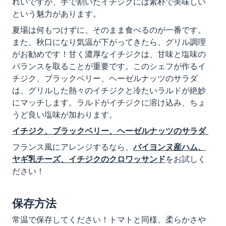
れいですが、手で割いたイチジクには素朴で美味しい
という魅力があります。
夏場は何もつけずに、そのまま食べるのが一番です。
また、秋口になり気温が下がってきたら、グリル調理
がお勧めです！甘く濃厚なイチジクは、甘味と塩味の
バランスを取ることが重要です。このシェフが作るイ
チジク、ブラックベリー、ヘーゼルナッツのサラダ
は、グリルした熱々のイチジクと冷たいラルドが絶妙
にマッチします。ラルドがイチジクに溶け込み、ちょ
うど良い塩味が加わります。
イチジク、ブラックベリー、ヘーゼルナッツのサラダ
フランス風にアレンジするなら、
バイヨンヌ産ハム、
ヤギ乳チーズ、イチジクのクロワッサンド
をお試しく
ださい！
保存方法
常温で保存してください！トマトと同様、柔らかさや