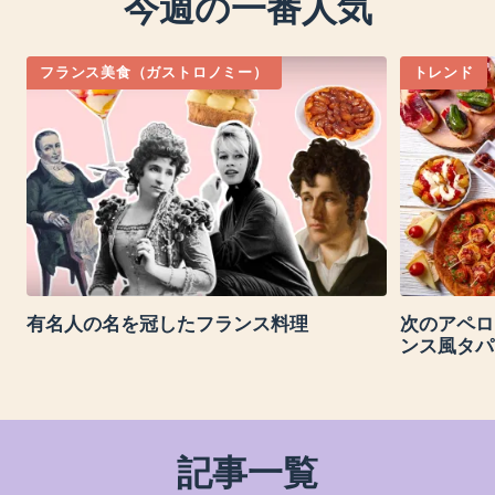
今週の一番人気
フランス美食（ガストロノミー）
トレンド
有名人の名を冠したフランス料理
次のアペロ
ンス風タパ
記事一覧