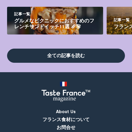
記事一覧
記事一覧
グルメなピクニックにおすすめのフ
レンチサンドイッチ11選 🥖🌸
フラン
全ての記事を読む
About Us
フランス食材について
お問合せ