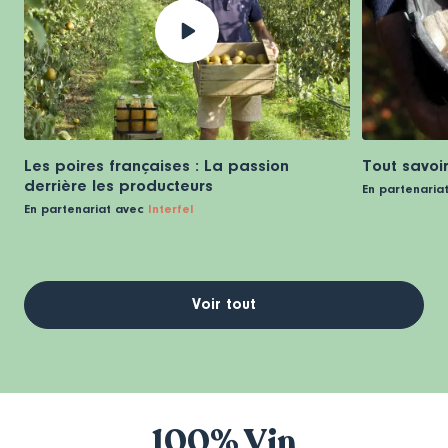
Les poires françaises : La passion
Tout savoir
derrière les producteurs
En partenaria
En partenariat avec
Interfel
Voir tout
100% Vin