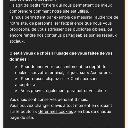
le bœuf français à Osaka
Il s'agit de petits fichiers qui nous permettent de mieux
En partenariat avec
French Beef, Taste of Terroir
comprendre comment notre site est utilisé.
Ils nous permettent par exemple de mesurer l'audience de
notre site, de personnaliser l’expérience que nous vous
TENDANCES
proposons, de vous adresser des publicités ciblées, ou
encore rendre nos contenus partageables sur les réseaux
sociaux.
C'est à vous de choisir l'usage que vous faites de vos
données !
Pour donner votre consentement au dépôt de
cookies sur votre terminal, cliquez sur « Accepter ».
Pour refuser, cliquez sur « Continuer sans
accepter ».
Vous pouvez également paramétrer vos choix.
Vos choix sont conservés pendant 6 mois.
Des champs français aux tables japonaises : la
Vous pouvez changer d'avis à tout moment en cliquant
filière céréalière française met le blé à l’honneur à
sur le bouton «
Gérer mes cookies
» en bas de chaque
Osaka
page du site.
En partenariat avec
Intercéréales