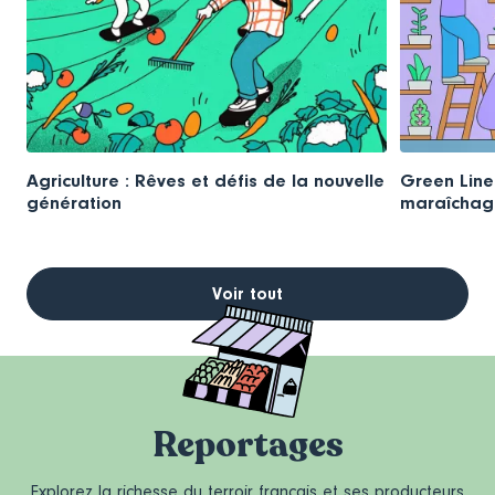
Agriculture : Rêves et défis de la nouvelle
Green Lines
génération
maraîchage
Voir tout
Reportages
Explorez la richesse du terroir français et ses producteurs