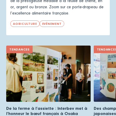
de la prestigieuse médaille à la feuille de chêne, en
or, argent ou bronze. Zoom sur ce porte-drapeau de
l’excellence alimentaire française.
AGRICULTURE
EVÉNEMENT
TENDANCES
TENDANCE
De la ferme à l’assiette : Interbev met à
Des champs
l’honneur le bœuf français à Osaka
japonaises 