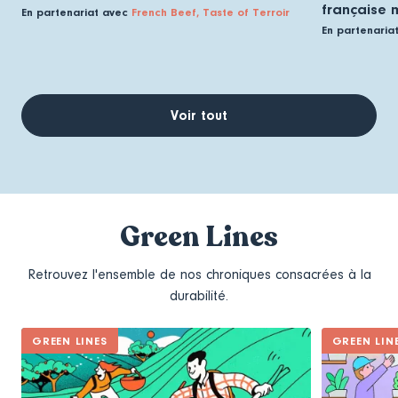
française 
En partenariat avec
French Beef, Taste of Terroir
En partenaria
Voir tout
Green Lines
Retrouvez l'ensemble de nos chroniques consacrées à la
durabilité.
GREEN LINES
GREEN LIN