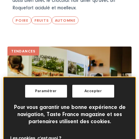
aussi bien avec le chocolat noir amer qu'avec un
Roquefort acidulé et moelleux.
POIRE
FRUITS
AUTOMNE
TENDANCES
Paramétrer
Accepter
Pour vous garantir une bonne expérience de
navigation, Taste France magazine et ses
partenaires utilisent des cookies.
De la ferme à l’assiette : Interbev met à l’honneur
Les cookies, c'est quoi ?