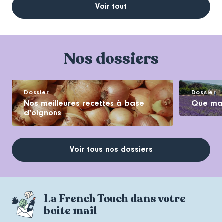
Voir tout
Nos dossiers
Dossier
Dossier
Nos meilleures recettes à base
Que man
d'oignons
Voir tous nos dossiers
La French Touch dans votre
boite mail