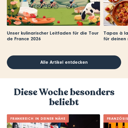
Unser kulinarischer Leitfaden für die Tour
Tapas à la
de France 2026
für deinen 
Alle Artikel entdecken
Diese Woche besonders
beliebt
FRANKREICH IN DEINER NÄHE
FRANZÖSI