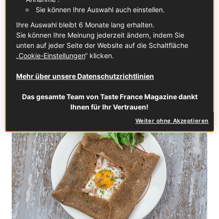
Sie können Ihre Auswahl auch einstellen.
am 2. Februar Crêpes backt, ist nie verloren gegangen!
Ihre Auswahl bleibt 6 Monate lang erhalten.
Apropos Crêpes: Kennt ihr eigentlich auch die Galettes?
Sie können Ihre Meinung jederzeit ändern, indem Sie
Als ich nach Deutschland kam, stellte ich fest, dass viele
unten auf jeder Seite der Website auf die Schaltfläche
meiner Freunde nicht wussten, dass es eine herzhafte
„
Cookie-Einstellungen
“ klicken.
Version der Crêpes gibt: die
Galette de Sarrasin
(Buchweizengalette). Das ist eines meiner
Mehr über unsere Datenschutzrichtlinien
Lieblingsgerichte!
Das gesamte Team von Taste France Magazine dankt
Ihnen für Ihr Vertrauen!
Weiter ohne Akzeptieren