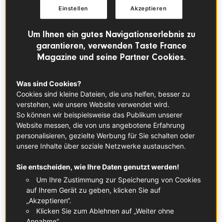
denn eigentlich Chandeleur? Am 2. Februar wird in
Einstellen
Akzeptieren
Frankreich
La Chandeleur
gefeiert. Leider handelt es sich
dabei nicht um einen Feiertag, aber an diesem Tag im
Um Ihnen ein gutes Navigationserlebnis zu
Februar werden traditionell Crêpes gebacken.
garantieren, verwenden Taste France
Magazine und seine Partner Cookies.
Warum werden an diesem Tag Crêpes gemacht? Um
ehrlich zu sein, wissen die meisten Franzosen auch nicht
genau, warum. Die Chandeleur soll ein seit dem Mittelalter
Was sind Cookies?
Cookies sind kleine Dateien, die uns helfen, besser zu
bekanntes heidnisches Fest sein. Die Crêpes sollen die
verstehen, wie unsere Website verwendet wird.
Sonne repräsentieren, weshalb die Bauern am 2. Februar
So können wir beispielsweise das Publikum unserer
Crêpes backen, um auf ein sonniges Jahr mit viel Weizen
Website messen, die von uns angebotene Erfahrung
zu hoffen.
personalisieren, gezielte Werbung für Sie schalten oder
Eine weitere Sitte besteht darin, eine Goldmünze in der
unsere Inhalte über soziale Netzwerke austauschen.
linken Hand zu halten, während man mit der anderen
Sie entscheiden, wie Ihre Daten genutzt werden!
Hand eine Crêpe umdreht. Wenn die Crêpe sich umdreht,
Um Ihre Zustimmung zur Speicherung von Cookies
ohne herunterzufallen oder sich zu falten, soll dies
auf Ihrem Gerät zu geben, klicken Sie auf
Wohlstand und Geld bringen.
„Akzeptieren“.
Der Ursprung dieses Festes ist vielleicht im Laufe der Zeit
Klicken Sie zum Ablehnen auf „Weiter ohne
in Vergessenheit geraten, aber die Tatsache, dass man
Annahme“.