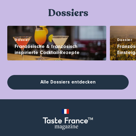
Dossiers
Dossier
Dossier
Französische & französisch
Französ
inspirierte Cocktail-Rezepte
Einsteig
Alle Dossiers entdecken