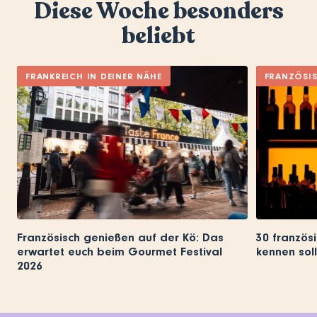
Diese Woche besonders
beliebt
FRANKREICH IN DEINER NÄHE
FRANZÖSI
Französisch genießen auf der Kö: Das
30 französi
erwartet euch beim Gourmet Festival
kennen soll
2026