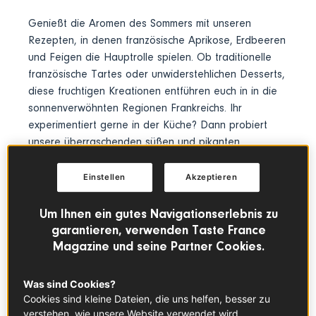
Genießt die Aromen des Sommers mit unseren
Rezepten, in denen französische Aprikose, Erdbeeren
und Feigen die Hauptrolle spielen. Ob traditionelle
französische Tartes oder unwiderstehlichen Desserts,
diese fruchtigen Kreationen entführen euch in in die
sonnenverwöhnten Regionen Frankreichs. Ihr
experimentiert gerne in der Küche? Dann probiert
unsere überraschenden süßen und pikanten
Kombinationen und freut euch auf neue
Genusserlebnisse.
Bon appétit!
Einstellen
Akzeptieren
Um Ihnen ein gutes Navigationserlebnis zu
SOMMER
OBST
APRIKOSE
garantieren, verwenden Taste France
Magazine und seine Partner Cookies.
BESONDERE ANLÄSSE
Was sind Cookies?
Cookies sind kleine Dateien, die uns helfen, besser zu
verstehen, wie unsere Website verwendet wird.