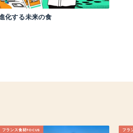
進化する未来の食
フランス食材FOCUS
フラン