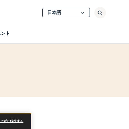
Select
検索
your
language
ベント
意せずに続行する
記事一覧