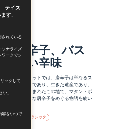
、 テイス
います。
利用されている
ット唐辛子、バス
ーソナライズ
トワークでシ
やさしい辛味
にあるエスプレットでは、唐辛子は単なるス
クリックして
る種のシンボルであり、生きた遺産であり、
テロワールに恵まれたこの地で、マタン・ポ
ださい。
、赤く風味豊かな唐辛子をめぐる物語を紡い
択内容をいつで
農業
フレンチクラシック