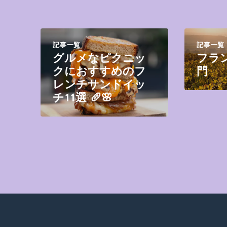
記事一覧
記事一覧
グルメなピクニッ
フラ
クにおすすめのフ
門
レンチサンドイッ
チ11選 🥖🌸