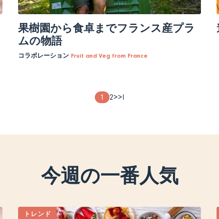
果樹園から食卓までフランス産プラ
ムの物語
コラボレーション
Fruit and Veg from France
Page
1
Page
2
次
>
最
>I
theme
theme
ペ
終
ー
ペ
ジ
ー
ジ
今週の一番人気
トレンド