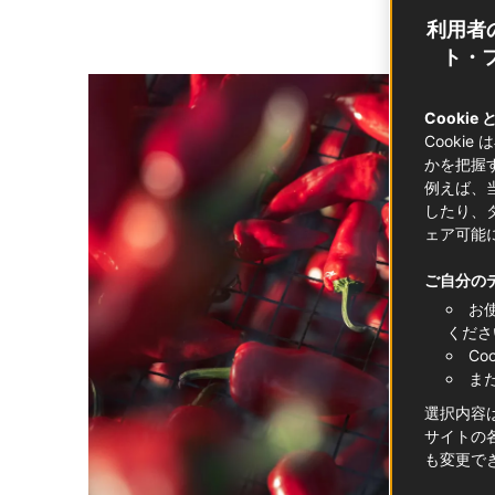
利用者
ト・フ
Cookie
Cooki
かを把握
例えば、
したり、
ェア可能
ご自分の
お
くださ
C
ま
選択内容
サイトの各
も変更で