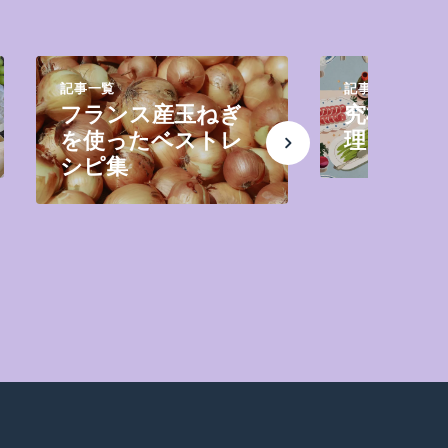
記事一覧
記事一覧
フランス産玉ねぎ
究極のク
を使ったベストレ
理ガイド
シピ集