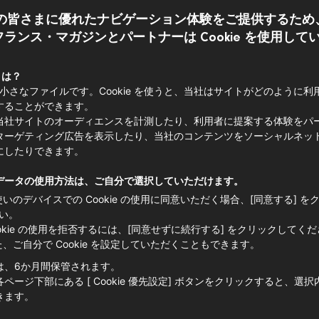
の皆さまに優れたナビゲーション体験をご提供するため
ランス・マガジンとパートナーは Cookie を使用して
 とは？
造り手訪問
e は小さなファイルです。Cookie を使うと、当社はサイトがどのように
することができます。
エスプレ
当社サイトのオーディエンスを計測したり、利用者に提案する体験をパ
ターゲティング広告を表示したり、当社のコンテンツをソーシャルネッ
ク地方の
にしたりできます。
データの使用方法は、ご自分で選択していただけます。
バスク地方の丘陵地の中心
使いのデバイスでの Cookie の使用に同意いただく場合、[同意する] を
パイスではありません。あ
い。
地元の誇りでもあります。
ookie の使用を拒否するには、[同意せずに続行する] をクリックしてく
シェル氏は伝統を受け継ぎ
た、ご自分で Cookie を設定していただくこともできます。
でいます。
は、6か月間保管されます。
ページ下部にある [ Cookie 優先設定] ボタンをクリックすると、選
ヌーヴェル＝アキテーヌ
きます。