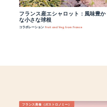
フランス産エシャロット：風味豊か
な小さな球根
コラボレーション
Fruit and Veg from France
ペ
ー
ジ
送
り
フランス美食（ガストロノミー）