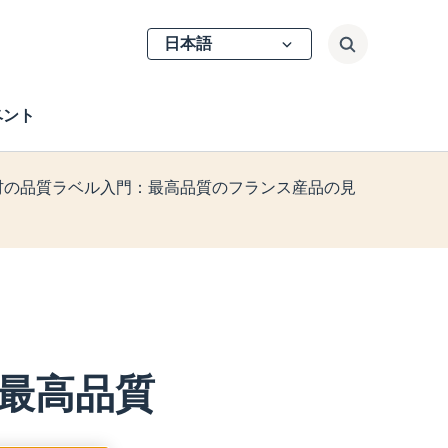
Select
検索
your
language
ベント
材の品質ラベル入門：最高品質のフランス産品の見
最高品質