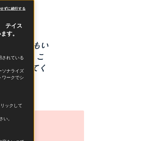
意せずに続行する
、 テイス
います。
みたいとおもい
ましょう。こ
利用されている
食卓に届けてく
ーソナライズ
トワークでシ
クリックして
ださい。