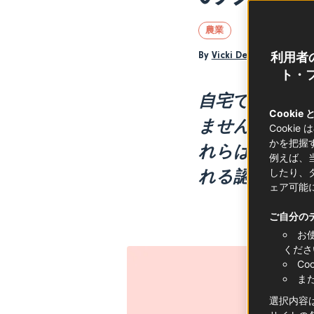
農業
By
Vicki Denig
利用者
ト・フ
自宅でもっと
Cookie
ませんか？そ
Cooki
かを把握
れらは、品質
例えば、
れる認証マー
したり、
ェア可能
ご自分の
お
くださ
C
ま
選択内容