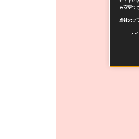
サイトの各
も変更で
当社のプ
テイ