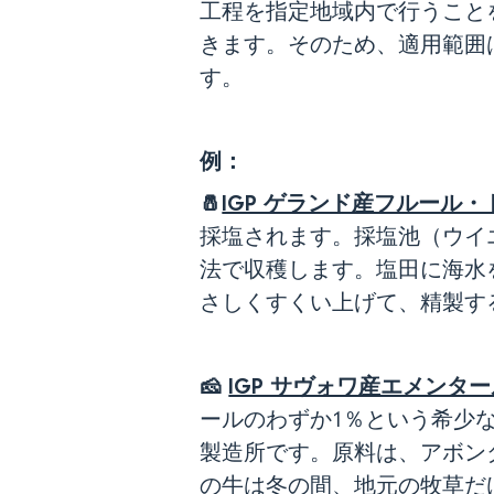
工程を指定地域内で行うこと
きます。そのため、適用範囲
す。
例：
🧂
IGP ゲランド産フルール
採塩されます。採塩池（ウイ
法で収穫します。塩田に海水
さしくすくい上げて、精製す
🧀
IGP サヴォワ産エメンタ
ールのわずか1％という希少
製造所です。原料は、アボン
の牛は冬の間、地元の牧草だ