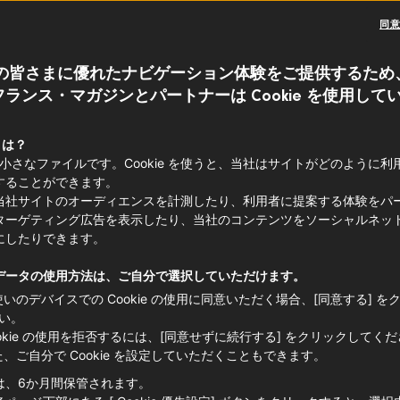
同
の皆さまに優れたナビゲーション体験をご提供するため
ランス・マガジンとパートナーは Cookie を使用して
本格的にフランスの食品やワインを楽し
 とは？
れなら、以下の4種類の品質ラベルを探し
e は小さなファイルです。Cookie を使うと、当社はサイトがどのように
することができます。
と産地を保証し、本物のフランスの味を
当社サイトのオーディエンスを計測したり、利用者に提案する体験をパ
クです！
ターゲティング広告を表示したり、当社のコンテンツをソーシャルネッ
にしたりできます。
データの使用方法は、ご自分で選択していただけます。
使いのデバイスでの Cookie の使用に同意いただく場合、[同意する] を
い。
ookie の使用を拒否するには、[同意せずに続行する] をクリックしてく
た、ご自分で Cookie を設定していただくこともできます。
は、6か月間保管されます。