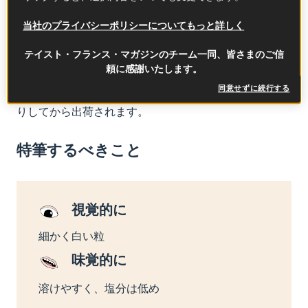
れます。というのもフルール・ド・セルはとても壊れ
当社のプライバシーポリシーについてもっと詳しく
やすいのです。「ルース（lousse）」と呼ばれる一種の
杓子を使って、塩の華を壊さないように集められま
テイスト・フランス・マガジンのチーム一同、皆さまのご信
す。塩の華が結晶池の底に落ちたり、ルースが粘土に
頼に感謝いたします。
触れて塩を汚したりしないように、細心の注意をはら
同意せずに続行する
って正確に行われなければなりません。その後、水切
りしてから出荷されます。
特筆するべきこと
視覚的に
細かく白い粒
味覚的に
溶けやすく、塩分は低め