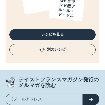
IGP ゲ
ラ
ド
産
フ
ー
ル
・
・
セ
ン
ル
ド
ル
レシピを見る
別のレシピ
テイストフランスマガジン発行の
メルマガを読む