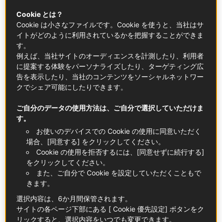
IGP
ゲランド産
フルール・ド・セル
（塩の
Cookie とは？
華）はピュアでナチュラルで無添加。食卓塩と
Cookie は小さなファイルです。Cookie を使うと、当社はサ
して抜きんでた地位を確立しています。その採
イトがどのように利用されているかを把握することができま
す。
塩はまさに職人技で、熟練の技と忍耐の結晶な
例えば、当社サイトのオーディエンスを計測したり、利用者
のです。
に提案する体験をパーソナライズしたり、ターゲティング広
告を表示したり、当社のコンテンツをソーシャルネットワー
クでシェア可能にしたりできます。
知っておきたいこと
ご自分のデータの使用方法は、ご自分で選択していただけま
IGP ゲランド産フルール・ド・セルは 、ゲランド半島
す。
の塩田で 丁寧に採塩されます。これら塩田は家族経営
お使いのデバイスでの Cookie の使用に同意いただく
で、職人技を世代から世代へと受け継ぎ保存してきま
場合、[同意する] をクリックしてください。
した。粘土層から成る結晶池。塩田労働者は冬の間に
Cookie の使用を拒否するには、[同意せずに続行する]
この結晶池を手入れし、春になるとそこに海水を送り
をクリックしてください。
ます。風、太陽、熱による自然な蒸発で結晶池の塩水
また、ご自分で Cookie を設定していただくこともで
きます。
は濃縮し、いわゆる鹹水になります。そして塩の結晶
化が始まります。塩の華が風によって水面に形成され
選択内容は、6か月間保管されます。
ます。天候次第ですが、春から晩秋にかけて採塩され
サイトの各ページ下部にある [ Cookie 優先設定] ボタンをク
ます。採塩は午後、夕方の露が下りる前にそっと行わ
リックすると、選択内容をいつでも変更できます。