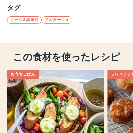
タグ
ソース＆調味料
ブルターニュ
この食材を使ったレシピ
おうちごはん
フレンチデ