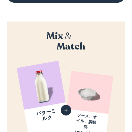
Mix
&
Match
バ
タ
ー
ミ
ル
ソース、オ
イル、調味
ク
料