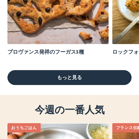
プロヴァンス発祥のフーガス3種
ロックフォ
もっと見る
今週の一番人気
おうちごはん
フランス伝