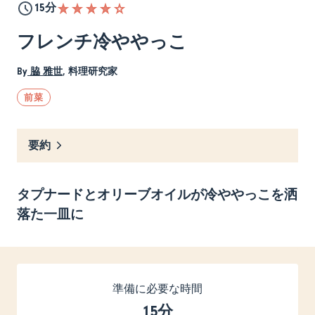
15分
フレンチ冷ややっこ
By
脇 雅世
,
料理研究家
前菜
要約
タプナードとオリーブオイルが冷ややっこを洒
落た一皿に
準備に必要な時間
15分