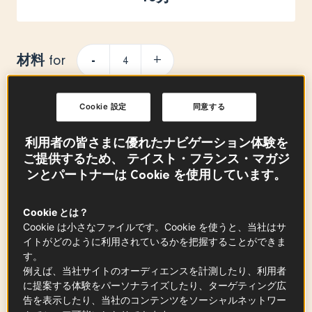
材料
-
+
for
Cookie 設定
同意する
豆腐
利用者の皆さまに優れたナビゲーション体験を
1
丁
ご提供するため、 テイスト・フランス・マガジ
ンとパートナーは Cookie を使用しています。
Cookie とは？
ボイルえび
Cookie は小さなファイルです。Cookie を使うと、当社はサ
100
ｇ
イトがどのように利用されているかを把握することができま
す。
例えば、当社サイトのオーディエンスを計測したり、利用者
に提案する体験をパーソナライズしたり、ターゲティング広
タプナード 大さじ
告を表示したり、当社のコンテンツをソーシャルネットワー
x
5