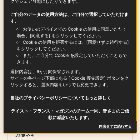
クでシェア可能にしたりできます。
ご自分のデータの使用方法は、ご自分で選択していただけま
す。
トマト
お使いのデバイスでの Cookie の使用に同意いただく
0.50
個
場合、[同意する] をクリックしてください。
Cookie の使用を拒否するには、[同意せずに続行する]
をクリックしてください。
また、ご自分で Cookie を設定していただくこともで
大葉（しそ）
きます。
4
枚
選択内容は、6か月間保管されます。
サイトの各ページ下部にある [ Cookie 優先設定] ボタンをク
リックすると、選択内容をいつでも変更できます。
ショウガ
当社のプライバシーポリシーについてもっと詳しく
1
個
テイスト・フランス・マガジンのチーム一同、皆さまのご信
頼に感謝いたします。
同意せずに続行する
万能ネギ