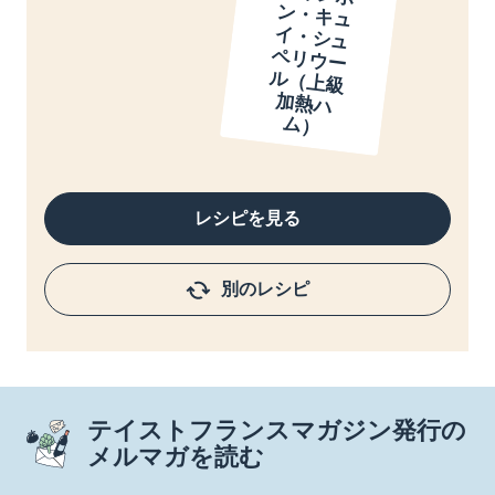
ン
イ
ペ
ル
加
ム
）
レシピを見る
別のレシピ
テイストフランスマガジン発行の
メルマガを読む