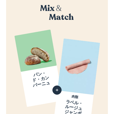
Mix
&
Match
パ
ン
・
ド
・
カ
パ
ー
ニ
ン
ュ
肉類
ラ
ベ
ル
・
ー
ジ
ュ
ャ
ン
ボ
・
キ
ュ
・
シ
ュ
リ
ウ
ー
（
上
級
熱
ハ
ル
ジ