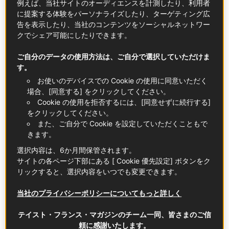
例えば、当社サイトのオーディエンスを計測したり、利用者
に提案する体験をパーソナライズしたり、ターゲティング広
告を表示したり、当社のコンテンツをソーシャルネットワー
クでシェア可能にしたりできます。
ご自分のデータの使用方法は、ご自分で選択していただけま
す。
AOC クレマン・ダルザス
お使いのデバイスでの Cookie の使用に同意いただく
詳しく知る
場合、[同意する] をクリックしてください。
Cookie の使用を拒否するには、[同意せずに続行する]
をクリックしてください。
大事な人と大切な日に・・・
また、ご自分で Cookie を設定していただくこともで
お祝い事や記念日に抜栓する。そんな思い出にひと華
きます。
添えてくれるような、特別なワインがシャンパーニュ
選択内容は、6か月間保管されます。
です。
サイトの各ページ下部にある [ Cookie 優先設定] ボタンをク
リックすると、選択内容をいつでも変更できます。
フランスのシャンパーニュ地方で、「瓶内二次発酵」
と呼ばれる手法で造られるスパークリングワインのこ
当社のプライバシーポリシーについてもっと詳しく
とをシャンパーニュと呼びます。熟成させる期間など
が事細かく決められており、長期熟成による複雑性や
テイスト・フランス・マガジンのチーム一同、皆さまのご信
その緻密なワインメイキングにより、その質の高さは
頼に感謝いたします。