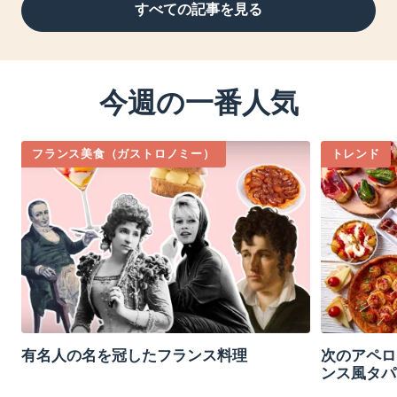
すべての記事を見る
今週の一番人気
フランス美食（ガストロノミー）
トレンド
有名人の名を冠したフランス料理
次のアペロ
ンス風タパ