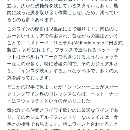
立ち、仄かな残糖分を残しているスタイルも多く、瓶
内に残った澱を取り除く作業もしないため、濁ってい
るものも多々あります。
このワインの歴史は16世紀にまで遡ります。南仏のリ
ムーというエリアで考案され、昔ながらの製法という
ことで、「メトード・リュラル(Méthode rurale／田舎式
製法)」と呼ばれます。フランスで造られるペット・ナ
ットはラベルもユニークで惹きつけるようなキャッチ
ーなものが多く、特に若者の間で、そのカジュアルさ
と、「インスタ映え」するようなラベルで、多くの人
気を誇っております。
どこかの記事で見ましたが「シャンパーニュがスパー
クリングワイン界のロレックスならば、ペット・ナッ
トはスウォッチ」というのがありました。
気の許せる仲間とワイワイ飲むのに最適なワインであ
り、そのカジュアルでフレンドリーなスタイルは、食
事との相性でも見えます。特にワインと合わせること