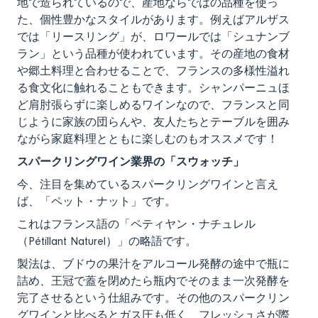
地で造られているので、産地ならではの品種を使っ
た、個性豊かなスタイルがあります。例えばアルザス
では「リースリング」が、ロワールでは「シュナンブ
ラン」という品種が使われています。その産地の食材
や郷土料理と合わせることで、フランスの多様性溢れ
る食文化に触れることもできます。シャンパーニュほ
ど肩肘張らずに楽しめるワインなので、フランスと同
じように家族の団らんや、友人たちとテーブルを囲み
ながら家庭料理とともに楽しむのもオススメです！
スパークリングワイン業界の「スウォッチ」
今、注目を集めているスパークリングワインと言え
ば、「ペット・ナット」です。
これはフランス語の「ペティヤン・ナチュレル
（Pétillant Naturel）」の略語です。
製法は、ブドウの果汁をアルコール発酵の途中で瓶に
詰め、王冠で蓋を閉めたら瓶内でそのまま一次発酵を
完了させるという仕組みです。その他のスパークリン
グワインと比べるとガス圧も低く、フレッシュさが際