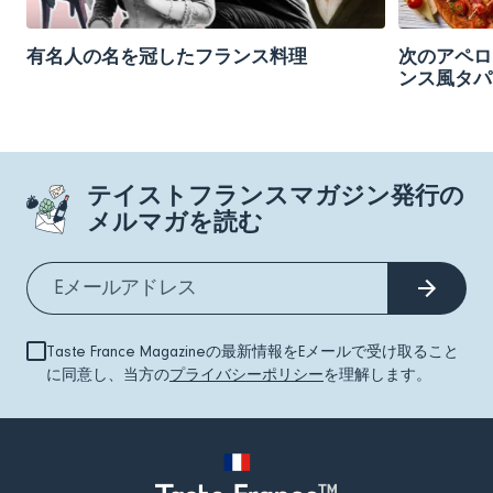
有名人の名を冠したフランス料理
次のアペロ
ンス風タパ
テイストフランスマガジン発行の
メルマガを読む
Taste France Magazineの最新情報をEメールで受け取ること
に同意し、当方の
プライバシーポリシー
を理解します。