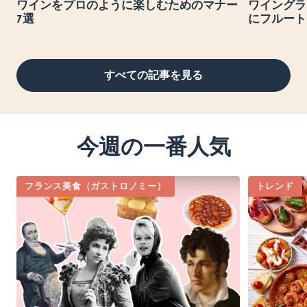
ワインをプロのように楽しむためのマナー
ワイングラ
7選
にフルート
すべての記事を見る
今週の一番人気
フランス美食（ガストロノミー）
トレンド