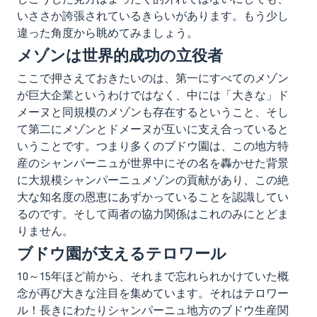
いささか誇張されているきらいがあります。もう少し
違った角度から眺めてみましょう。
メゾンは世界的成功の立役者
ここで押さえておきたいのは、第一にすべてのメゾン
が巨大企業というわけではなく、中には「大きな」ド
メーヌと同規模のメゾンも存在するということ、そし
て第二にメゾンとドメーヌが互いに支え合っていると
いうことです。つまり多くのブドウ園は、この地方特
産のシャンパーニュが世界中にその名を轟かせた背景
に大規模シャンパーニュメゾンの貢献があり、この絶
大な知名度の恩恵にあずかっていることを認識してい
るのです。そして両者の協力関係はこれのみにとどま
りません。
ブドウ園が支えるテロワール
10～15年ほど前から、それまで忘れられかけていた概
念が再び大きな注目を集めています。それはテロワー
ル！長きにわたりシャンパーニュ地方のブドウ生産関