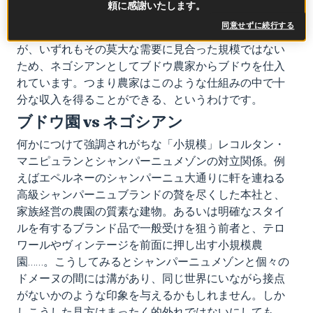
頼に感謝いたします。
の3分の1に過ぎません。大手シャンパーニュメゾン約
同意せずに続行する
350社の中にはブドウ畑を自社所有する企業もあります
が、いずれもその莫大な需要に見合った規模ではない
ため、ネゴシアンとしてブドウ農家からブドウを仕入
れています。つまり農家はこのような仕組みの中で十
分な収入を得ることができる、というわけです。
ブドウ園
vs
ネゴシアン
何かにつけて強調されがちな「小規模」レコルタン・
マニピュランとシャンパーニュメゾンの対立関係。例
えばエペルネーのシャンパーニュ大通りに軒を連ねる
高級シャンパーニュブランドの贅を尽くした本社と、
家族経営の農園の質素な建物。あるいは明確なスタイ
ルを有するブランド品で一般受けを狙う前者と、テロ
ワールやヴィンテージを前面に押し出す小規模農
園……。こうしてみるとシャンパーニュメゾンと個々の
ドメーヌの間には溝があり、同じ世界にいながら接点
がないかのような印象を与えるかもしれません。しか
しこうした見方はまったく的外れではないにしても、