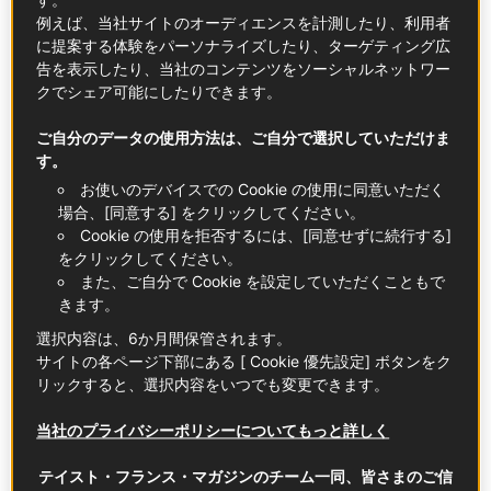
この記事の中に
例えば、当社サイトのオーディエンスを計測したり、利用者
に提案する体験をパーソナライズしたり、ターゲティング広
告を表示したり、当社のコンテンツをソーシャルネットワー
クでシェア可能にしたりできます。
ご自分のデータの使用方法は、ご自分で選択していただけま
す。
お使いのデバイスでの Cookie の使用に同意いただく
シャンパーニュ
場合、[同意する] をクリックしてください。
詳しく知る
Cookie の使用を拒否するには、[同意せずに続行する]
をクリックしてください。
わずか数千本の自家製シャンパーニュを造るために猫
また、ご自分で Cookie を設定していただくこともで
きます。
の額ほどの畑を汗水垂らして耕す「小規模」ブドウ園
と、毎年何百万本というシャンパーニュを世界中に流
選択内容は、6か月間保管されます。
通させる大手メゾン――両者に共通点などあるのでしょ
サイトの各ページ下部にある [ Cookie 優先設定] ボタンをク
うか？組織も人も多岐にわたるのがブドウ栽培地・シ
リックすると、選択内容をいつでも変更できます。
ャンパーニュ地方の現実です。この地方には約16,000の
当社のプライバシーポリシーについてもっと詳しく
ブドウ園がありますが、その3分の2が栽培したブドウ
をネゴシアンに販売しており、自家製のシャンパーニ
テイスト・フランス・マガジンのチーム一同、皆さまのご信
ュを製造・販売するレコルタン・マニピュランは全体