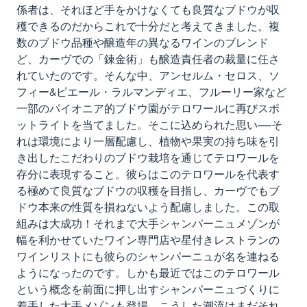
係者は、それほど手をかけなくても良質なブドウが収
穫できるのだからこれで十分だと考えてきました。複
数のブドウ品種や醸造年の異なるワインのブレンド
ど、カーヴでの「錬金術」も醸造責任者の裁量に任さ
れていたのです。そんな中、アンセルム・セロス、ソ
フィー&ピエール・ラルマンディエ、フルーリー家など
一部のパイオニア的ブドウ園がテロワールに再びスポ
ットライトを当てました。そこに込められた思い――そ
れは環境により一層配慮し、植物や果実の持ち味を引
き出したこだわりのブドウ栽培を通じてテロワールを
存分に表現すること。彼らはこのテロワールを代表す
る極めて良質なブドウの収穫を目指し、カーヴでもブ
ドウ本来の性質を損ねないよう配慮しました。この取
組みは大成功！それまで大手シャンパーニュメゾンが
幅を利かせていたワイン専門店や星付きレストランの
ワインリストにも彼らのシャンパーニュが名を連ねる
ようになったのです。しかも最近ではこのテロワール
という概念を前面に押し出すシャンパーニュづくりに
着手した大手メゾンも登場。こうした潮流はまだそれ